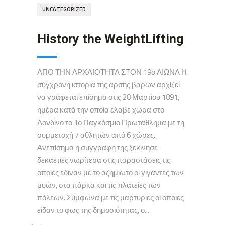
UNCATEGORIZED
History the WeightLifting
ΑΠΟ ΤΗΝ ΑΡΧΑΙΟΤΗΤΑ ΣΤΟΝ 19ο ΑΙΩΝΑ Η
σύγχρονη ιστορία της άρσης βαρών αρχίζει
να γράφεται επίσημα στις 28 Μαρτίου 1891,
ημέρα κατά την οποία έλαβε χώρα στο
Λονδίνο το 1ο Παγκόσμιο Πρωτάθλημα με τη
συμμετοχή 7 αθλητών από 6 χώρες.
Ανεπίσημα η συγγραφή της ξεκίνησε
δεκαετίες νωρίτερα στις παραστάσεις τις
οποίες έδιναν με το αζημίωτο οι γίγαντες των
μυών, στα πάρκα και τις πλατείες των
πόλεων. Σύμφωνα με τις μαρτυρίες οι οποίες
είδαν το φως της δημοσιότητας, ο...