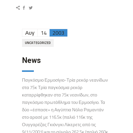
Αυγ
14
2003
UNCATEGORIZED
News
Παγκόσμιο Ερμοσίγιο-Τρία ρεκόρ νεανίδων
στα 75κ Τρία παγκόσμια ρεκόρ
καταρρίφθηκαν στα 75κ νεανίδων, στο
παγκόσμιο πρωτάθλημα του Ερμοσίγιο. Τα
δύο «έσπασε» η Αιγύπτια Νόλα Ραμαντάν
στο αρασέ με 116.5κ (παλιό 116κ της
Ουγγαρέζας Γκιόνγκι Λίκερετς από τις
9/11/2001) και το σύνολο 262.5κ (παλιό 260κ