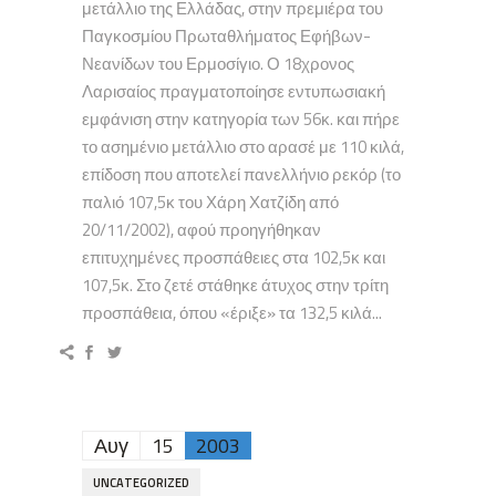
μετάλλιο της Ελλάδας, στην πρεμιέρα του
Παγκοσμίου Πρωταθλήματος Εφήβων-
Νεανίδων του Ερμοσίγιο. Ο 18χρονος
Λαρισαίος πραγματοποίησε εντυπωσιακή
εμφάνιση στην κατηγορία των 56κ. και πήρε
το ασημένιο μετάλλιο στο αρασέ με 110 κιλά,
επίδοση που αποτελεί πανελλήνιο ρεκόρ (το
παλιό 107,5κ του Χάρη Χατζίδη από
20/11/2002), αφού προηγήθηκαν
επιτυχημένες προσπάθειες στα 102,5κ και
107,5κ. Στο ζετέ στάθηκε άτυχος στην τρίτη
προσπάθεια, όπου «έριξε» τα 132,5 κιλά...
Αυγ
15
2003
UNCATEGORIZED