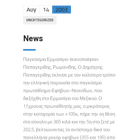
Αυγ
14
2003
UNCATEGORIZED
News
Παγκόσμιο Ερμοσίγιο-Ικανοποίησαν
Παπαγερίδης, Ρωμανίδης. Ο Δημήτρης
Παπαγερίδης έκλεισε με τον καλύτερο τρόπο
την ελληνική παρουσία στο παγκόσμιο
πρωτάθλημα Εφήβων-Νεανίδων, που
διεξήχθη στο Ερμοσίγιο του Μεξικού. Ο
17χρονος πρωταθλητής μας, ο μικρότερος
στην κατηγορία των +105κ, πήρε την 4η θέση
στο σύνολο με 365 κιλά και την 5η στο ζετέ με
202,5, βελτιώνοντας τα αντίστοιχα δικά του
πανελλήνια ρεκόρ εφήβων (355 και 195) από