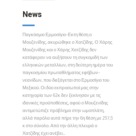
News
Παγκόσμιο Ερμοσίγιο-Εκτη θέση ο
Μουζενίδης, ακυρώθηκε ο Χατζίδης. Ο Χάρης
Μουζενίδης και ο Χάρης Χατζίδης δεν
κατάφεραν να αυξήσουν τη συγκομιδή των
ελληνικών μεταλλίων, στη δεύτερη ημέρα του
παγκοσμίου πρωταθλήματος εφήβων-
νεανίδων, που διεξάγεται στο Ερμοσίγιο του
Μεξικού. Οι δύο εκπροσωποί μας στην
κατηγορία των 62κ δεν ξεκίνησαν με τις
ιδανικές προϋποθέσεις, αφού ο Μουζενίδης
αντιμετώπιζε πρόβλημα στην ωμοπλάτη,
αλλά παρόλα αυτά πήρε την 6η θέση με 257,5
κ στο σύνολο. Από την άλλη πλευρά ο
Χατζίδης έχει ανέβει...