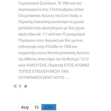
Γυμναστικού Συλλόγου. Το 1904 και πιο
συγκεκριμένα στις 3 Σεπτεμβρίου, στους
Ολυμπιακούς Αγώνες του Σεντ Λούις, ο
Περικλής Κακούσης κατέκτησε το χρυσό
μετάλλιο στην άρση βαρών με δύο χέρια,
αφού σήκωσε 111 κιλά και 70 γραμμάρια.
Παρέμεινε στην Αμερική για δύο χρόνια,
επέστρεψε στην Ελλάδα το 1906 και
συμμετείχε στους Μεσολυμπιακούς Αγώνες
της Αθήνας όπου πήρε την 6η θέση με 121,5
κιλά. ΚΑΚΟΥΣΗΣ, Περικλής ΕΤΟΣ ΑΓΩΝΑΣ
ΤΟΠΟΣ ΕΠΙΔΟΣΗ ΘΕΣΗ 1904
ΟΛΥΜΠΙΑΚΟΙ ΣΕΝΤ ΛΟΥΙΣ -...
Αυγ
15
2003