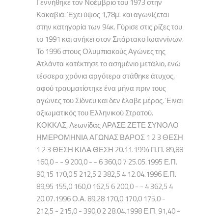
Γεννήθηκε τον Νοέμβριο του 1973 στην
Κακαβιά. Έχει ύψος 1,78μ. και αγωνίζεται
στην κατηγορία των 94κ. Γύρισε στις ρίζες του
το 1991 και ανήκει στον Σπάρτακο Ιωαννίνων.
Το 1996 στους Ολυμπιακούς Αγώνες της
Ατλάντα κατέκτησε το ασημένιο μετάλιο, ενώ
τέσσερα χρόνια αργότερα στάθηκε άτυχος,
αφού τραυματίστηκε ένα μήνα πριν τους
αγώνες του Σίδνευ και δεν έλαβε μέρος. Έιναι
αξιωματικός του Ελληνικού Στρατού.
ΚΟΚΚΑΣ, Λεωνίδας ΑΡΑΣΕ ΖΕΤΕ ΣΥΝΟΛΟ
ΗΜΕΡΟΜΗΝΙΑ ΑΓΩΝΑΣ ΒΑΡΟΣ 1 2 3 ΘΕΣΗ
1 2 3 ΘΕΣΗ ΚΙΛΑ ΘΕΣΗ 20.11.1994 Π.Π. 89,88
160,0 - - 9 200,0 - - 6 360,0 7 25.05.1995 Ε.Π.
90,15 170,0 5 212,5 2 382,5 4 12.04.1996 Ε.Π.
89,95 155,0 160,0 162,5 6 200,0 - - 4 362,5 4
20.07.1996 Ο.Α. 89,28 170,0 170,0 175,0 -
212,5 - 215,0 - 390,0 2 28.04.1998 Ε.Π. 91,40 -