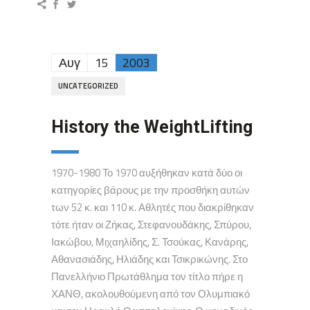
Αυγ
15
2003
UNCATEGORIZED
History the WeightLifting
1970-1980 Το 1970 αυξήθηκαν κατά δύο οι
κατηγορίες βάρους με την προσθήκη αυτών
των 52 κ. και 110 κ. Αθλητές που διακρίθηκαν
τότε ήταν οι Ζήκας, Στεφανουδάκης, Σπύρου,
Ιακώβου, Μιχαηλίδης, Σ. Τσούκας, Κανάρης,
Αθανασιάδης, Ηλιάδης και Τσικρικώνης. Στο
Πανελλήνιο Πρωτάθλημα τον τίτλο πήρε η
ΧΑΝΘ, ακολουθούμενη από τον Ολυμπιακό