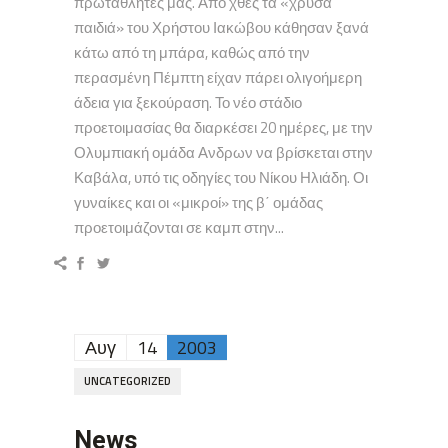
πρωταθλητές μας. Από χθες τα «χρυσά
παιδιά» του Χρήστου Ιακώβου κάθησαν ξανά
κάτω από τη μπάρα, καθώς από την
περασμένη Πέμπτη είχαν πάρει ολιγοήμερη
άδεια για ξεκούραση. Το νέο στάδιο
προετοιμασίας θα διαρκέσει 20 ημέρες, με την
Ολυμπιακή ομάδα Ανδρων να βρίσκεται στην
Καβάλα, υπό τις οδηγίες του Νίκου Ηλιάδη. Οι
γυναίκες και οι «μικροί» της β΄ ομάδας
προετοιμάζονται σε καμπ στην...
Αυγ
14
2003
UNCATEGORIZED
News