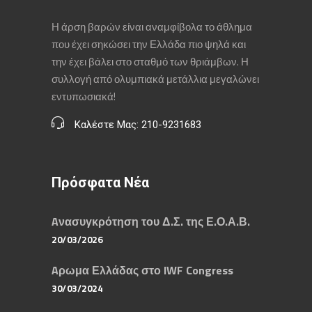
Η άρση βαρών είναι αναμφίβολα το άθλημα
που έχει σηκώσει την Ελλάδα πιο ψηλά και
την έχει βάλει στο σταθμό των θριάμβων. Η
συλλογή από ολυμπιακά μετάλλια μεγαλώνει
εντυπωσιακά!
Καλέστε Μας: 210-9231683
Πρόσφατα Νέα
Aνασυγκρότηση του Δ.Σ. της Ε.Ο.Α.Β.
20/03/2026
Aρωμα Ελλάδας στο IWF Congress
30/03/2024