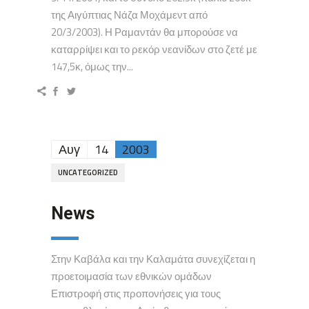
της Αιγύπτιας Νάζα Μοχάμεντ από
20/3/2003). Η Ραμαντάν θα μπορούσε να
καταρρίψει και το ρεκόρ νεανίδων στο ζετέ με
147,5κ, όμως την...
Αυγ
14
2003
UNCATEGORIZED
News
Στην Καβάλα και την Καλαμάτα συνεχίζεται η
προετοιμασία των εθνικών ομάδων
Επιστροφή στις προπονήσεις για τους