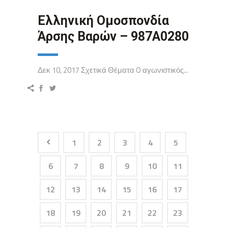
Ελληνική Ομοσπονδία
Άρσης Βαρών – 987A0280
Δεκ 10, 2017 Σχετικά Θέματα O αγωνιστικός...
1
2
3
4
5
6
7
8
9
10
11
12
13
14
15
16
17
18
19
20
21
22
23