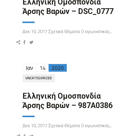
Ελληνική Ομοσπονδία
Άρσης Βαρών – DSC_0777
Δεκ 10, 2017 Σχετικά Θέματα O αγωνιστικός...
Ιαν
14
2020
UNCATEGORIZED
Ελληνική Ομοσπονδία
Άρσης Βαρών – 987A0386
Δεκ 10, 2017 Σχετικά Θέματα O αγωνιστικός...