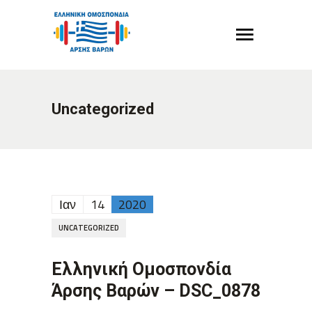
Uncategorized
Ιαν
14
2020
UNCATEGORIZED
Ελληνική Ομοσπονδία
Άρσης Βαρών – DSC_0878