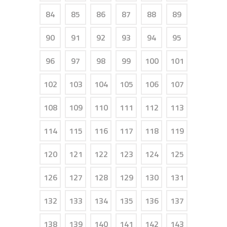
84
85
86
87
88
89
90
91
92
93
94
95
96
97
98
99
100
101
102
103
104
105
106
107
108
109
110
111
112
113
114
115
116
117
118
119
120
121
122
123
124
125
126
127
128
129
130
131
132
133
134
135
136
137
138
139
140
141
142
143