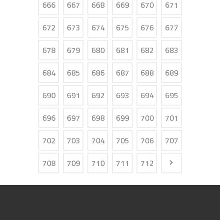
666
667
668
669
670
671
672
673
674
675
676
677
678
679
680
681
682
683
684
685
686
687
688
689
690
691
692
693
694
695
696
697
698
699
700
701
702
703
704
705
706
707
708
709
710
711
712