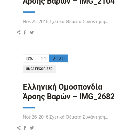
Άρσης Βαρών – IMG_2104
Νοέ 25, 2016 Σχετικά Θέματα Συνάντηση...
Ιαν
11
2020
UNCATEGORIZED
Ελληνική Ομοσπονδία
Άρσης Βαρών – IMG_2682
Νοέ 26, 2016 Σχετικά Θέματα Συνάντηση...