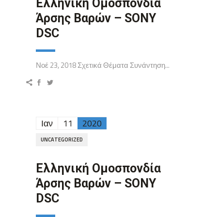
Ελληνική Ομοσπονδία
Άρσης Βαρών – SONY
DSC
Νοέ 23, 2018 Σχετικά Θέματα Συνάντηση...
Ιαν
11
2020
UNCATEGORIZED
Ελληνική Ομοσπονδία
Άρσης Βαρών – SONY
DSC