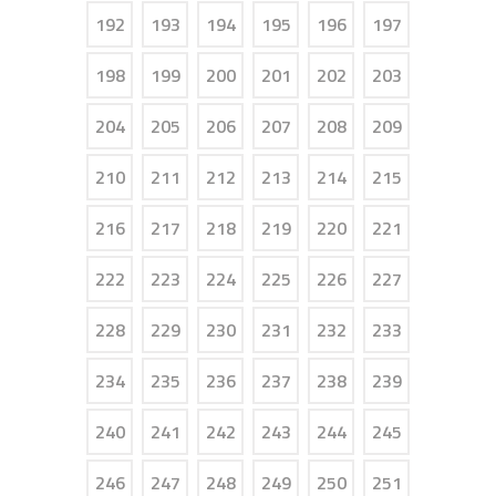
192
193
194
195
196
197
198
199
200
201
202
203
204
205
206
207
208
209
210
211
212
213
214
215
216
217
218
219
220
221
222
223
224
225
226
227
228
229
230
231
232
233
234
235
236
237
238
239
240
241
242
243
244
245
246
247
248
249
250
251