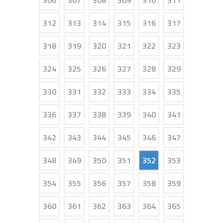
306
307
308
309
310
311
312
313
314
315
316
317
318
319
320
321
322
323
324
325
326
327
328
329
330
331
332
333
334
335
336
337
338
339
340
341
342
343
344
345
346
347
348
349
350
351
352
353
354
355
356
357
358
359
360
361
362
363
364
365