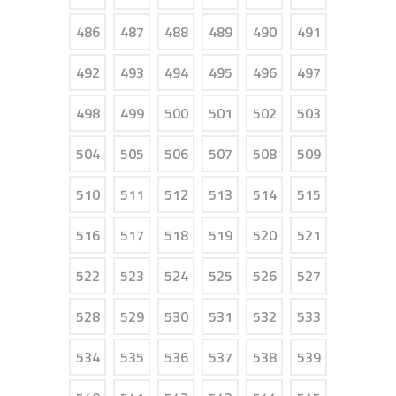
486
487
488
489
490
491
492
493
494
495
496
497
498
499
500
501
502
503
504
505
506
507
508
509
510
511
512
513
514
515
516
517
518
519
520
521
522
523
524
525
526
527
528
529
530
531
532
533
534
535
536
537
538
539