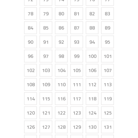
78
79
80
81
82
83
84
85
86
87
88
89
90
91
92
93
94
95
96
97
98
99
100
101
102
103
104
105
106
107
108
109
110
111
112
113
114
115
116
117
118
119
120
121
122
123
124
125
126
127
128
129
130
131