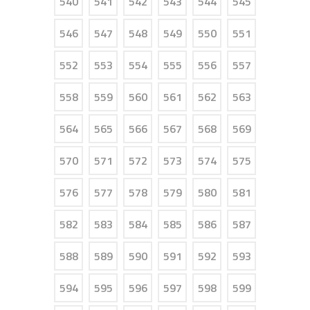
540
541
542
543
544
545
546
547
548
549
550
551
552
553
554
555
556
557
558
559
560
561
562
563
564
565
566
567
568
569
570
571
572
573
574
575
576
577
578
579
580
581
582
583
584
585
586
587
588
589
590
591
592
593
594
595
596
597
598
599