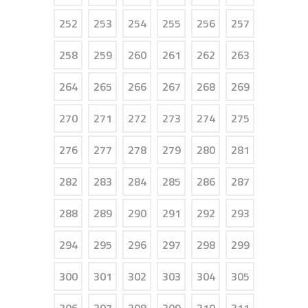
252
253
254
255
256
257
258
259
260
261
262
263
264
265
266
267
268
269
270
271
272
273
274
275
276
277
278
279
280
281
282
283
284
285
286
287
288
289
290
291
292
293
294
295
296
297
298
299
300
301
302
303
304
305