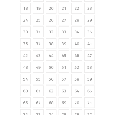
18
19
20
21
22
23
24
25
26
27
28
29
30
31
32
33
34
35
36
37
38
39
40
41
42
43
44
45
46
47
48
49
50
51
52
53
54
55
56
57
58
59
60
61
62
63
64
65
66
67
68
69
70
71
72
73
74
75
76
77