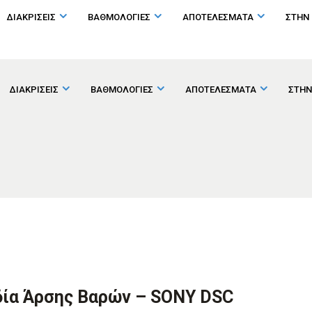
ΔΙΑΚΡΙΣΕΙΣ
ΒΑΘΜΟΛΟΓΙΕΣ
ΑΠΟΤΕΛΕΣΜΑΤΑ
ΣΤΗΝ
ΔΙΑΚΡΙΣΕΙΣ
ΒΑΘΜΟΛΟΓΙΕΣ
ΑΠΟΤΕΛΕΣΜΑΤΑ
ΣΤΗΝ
ία Άρσης Βαρών – SONY DSC