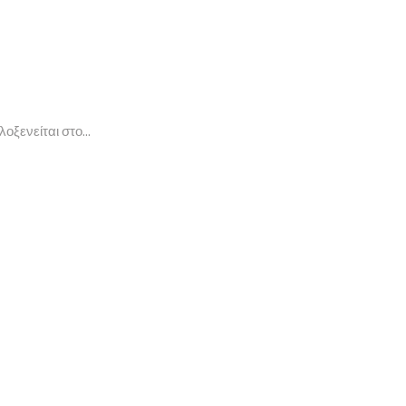
ξενείται στο...