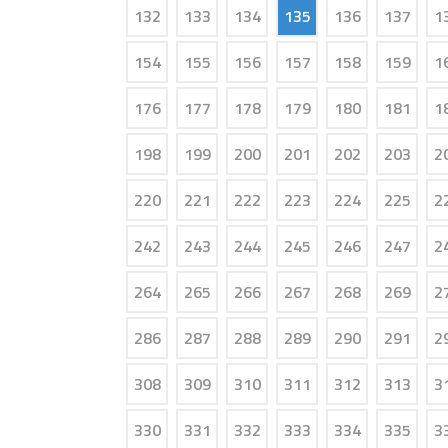
132
133
134
135
136
137
1
154
155
156
157
158
159
1
176
177
178
179
180
181
1
198
199
200
201
202
203
2
220
221
222
223
224
225
2
242
243
244
245
246
247
2
264
265
266
267
268
269
2
286
287
288
289
290
291
2
308
309
310
311
312
313
3
330
331
332
333
334
335
3