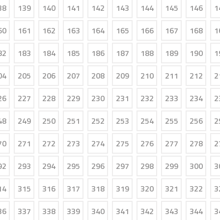
38
139
140
141
142
143
144
145
146
1
60
161
162
163
164
165
166
167
168
1
82
183
184
185
186
187
188
189
190
1
04
205
206
207
208
209
210
211
212
2
26
227
228
229
230
231
232
233
234
2
48
249
250
251
252
253
254
255
256
2
70
271
272
273
274
275
276
277
278
2
92
293
294
295
296
297
298
299
300
3
14
315
316
317
318
319
320
321
322
3
36
337
338
339
340
341
342
343
344
3