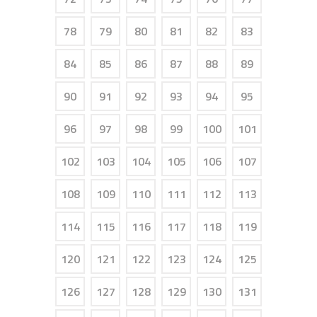
78
79
80
81
82
83
84
85
86
87
88
89
90
91
92
93
94
95
96
97
98
99
100
101
102
103
104
105
106
107
108
109
110
111
112
113
114
115
116
117
118
119
120
121
122
123
124
125
126
127
128
129
130
131