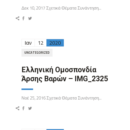
Δεκ 10, 2017 Σχετικά Θέματα Συνάντηση...
Ιαν
12
2020
UNCATEGORIZED
Ελληνική Ομοσπονδία
Άρσης Βαρών – IMG_2325
Νοέ 25, 2016 Σχετικά Θέματα Συνάντηση...