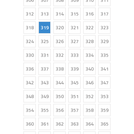
306
307
308
309
310
311
312
313
314
315
316
317
318
319
320
321
322
323
324
325
326
327
328
329
330
331
332
333
334
335
336
337
338
339
340
341
342
343
344
345
346
347
348
349
350
351
352
353
354
355
356
357
358
359
360
361
362
363
364
365