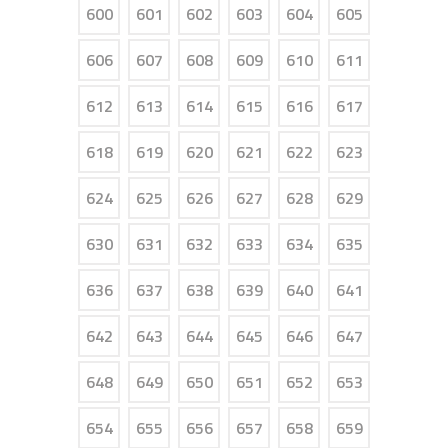
600
601
602
603
604
605
606
607
608
609
610
611
612
613
614
615
616
617
618
619
620
621
622
623
624
625
626
627
628
629
630
631
632
633
634
635
636
637
638
639
640
641
642
643
644
645
646
647
648
649
650
651
652
653
654
655
656
657
658
659