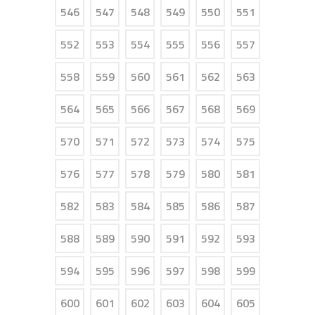
546
547
548
549
550
551
552
553
554
555
556
557
558
559
560
561
562
563
564
565
566
567
568
569
570
571
572
573
574
575
576
577
578
579
580
581
582
583
584
585
586
587
588
589
590
591
592
593
594
595
596
597
598
599
600
601
602
603
604
605