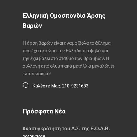
Ελληνική Ομοσπονδία Άρσης
Βαρών
Η άρση βαρών είναι αναμφίβολα το άθλημα
που έχει σηκώσει την Ελλάδα πιο ψηλά και
την έχει βάλει στο σταθμό των θριάμβων. Η
συλλογή από ολυμπιακά μετάλλια μεγαλώνει
εντυπωσιακά!
Καλέστε Μας: 210-9231683
Πρόσφατα Νέα
Aνασυγκρότηση του Δ.Σ. της Ε.Ο.Α.Β.
20/03/2026