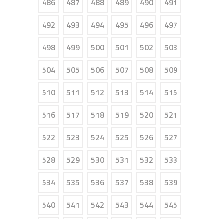
486
487
488
489
490
491
492
493
494
495
496
497
498
499
500
501
502
503
504
505
506
507
508
509
510
511
512
513
514
515
516
517
518
519
520
521
522
523
524
525
526
527
528
529
530
531
532
533
534
535
536
537
538
539
540
541
542
543
544
545