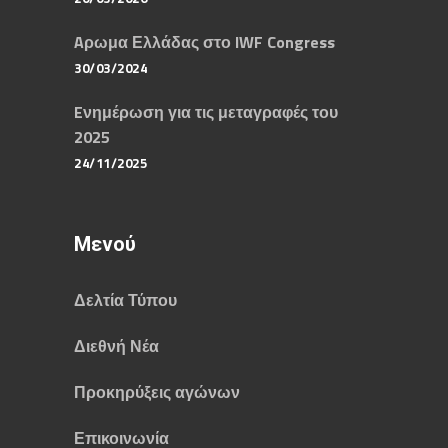
Aρωμα Ελλάδας στο IWF Congress
30/03/2024
Eνημέρωση για τις μεταγραφές του
2025
24/11/2025
Μενού
Δελτία Τύπου
Διεθνή Νέα
Προκηρύξεις αγώνων
Επικοινωνία