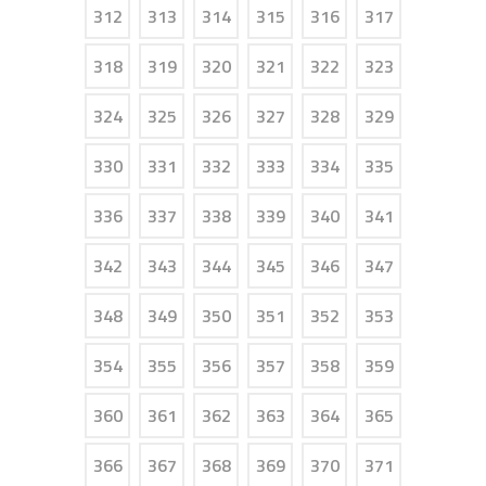
312
313
314
315
316
317
318
319
320
321
322
323
324
325
326
327
328
329
330
331
332
333
334
335
336
337
338
339
340
341
342
343
344
345
346
347
348
349
350
351
352
353
354
355
356
357
358
359
360
361
362
363
364
365
366
367
368
369
370
371