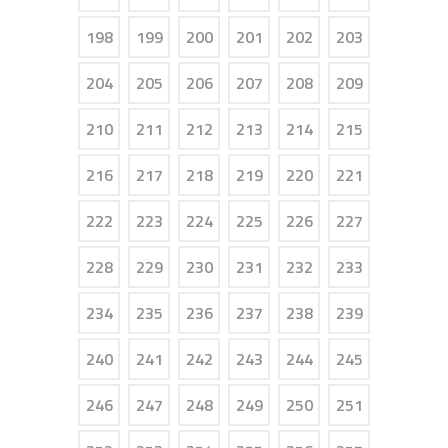
198
199
200
201
202
203
204
205
206
207
208
209
210
211
212
213
214
215
216
217
218
219
220
221
222
223
224
225
226
227
228
229
230
231
232
233
234
235
236
237
238
239
240
241
242
243
244
245
246
247
248
249
250
251