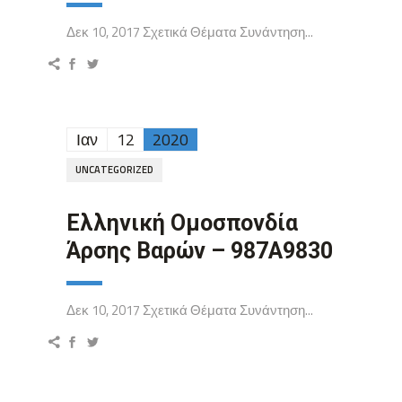
Δεκ 10, 2017 Σχετικά Θέματα Συνάντηση...
Ιαν
12
2020
UNCATEGORIZED
Ελληνική Ομοσπονδία
Άρσης Βαρών – 987A9830
Δεκ 10, 2017 Σχετικά Θέματα Συνάντηση...