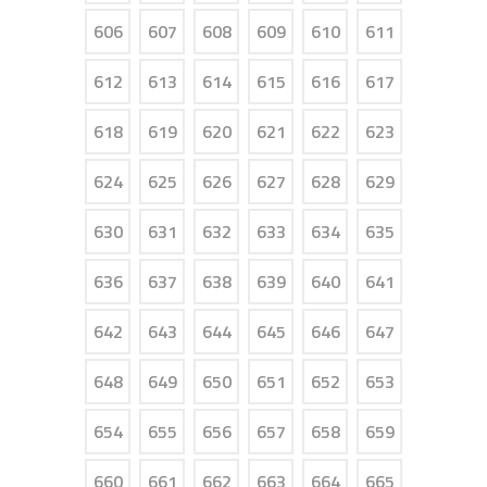
606
607
608
609
610
611
612
613
614
615
616
617
618
619
620
621
622
623
624
625
626
627
628
629
630
631
632
633
634
635
636
637
638
639
640
641
642
643
644
645
646
647
648
649
650
651
652
653
654
655
656
657
658
659
660
661
662
663
664
665