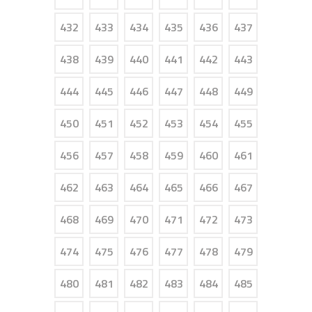
432
433
434
435
436
437
438
439
440
441
442
443
444
445
446
447
448
449
450
451
452
453
454
455
456
457
458
459
460
461
462
463
464
465
466
467
468
469
470
471
472
473
474
475
476
477
478
479
480
481
482
483
484
485