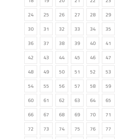
18
19
20
21
22
23
24
25
26
27
28
29
30
31
32
33
34
35
36
37
38
39
40
41
42
43
44
45
46
47
48
49
50
51
52
53
54
55
56
57
58
59
60
61
62
63
64
65
66
67
68
69
70
71
72
73
74
75
76
77