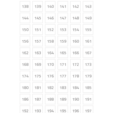
138
139
140
141
142
143
144
145
146
147
148
149
150
151
152
153
154
155
156
157
158
159
160
161
162
163
164
165
166
167
168
169
170
171
172
173
174
175
176
177
178
179
180
181
182
183
184
185
186
187
188
189
190
191
192
193
194
195
196
197