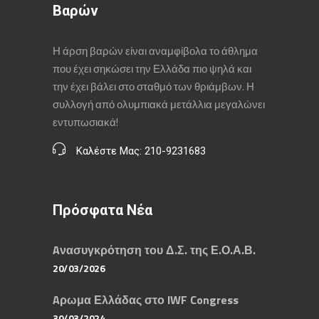
Βαρών
Η άρση βαρών είναι αναμφίβολα το άθλημα
που έχει σηκώσει την Ελλάδα πιο ψηλά και
την έχει βάλει στο σταθμό των θριάμβων. Η
συλλογή από ολυμπιακά μετάλλια μεγαλώνει
εντυπωσιακά!
Καλέστε Μας: 210-9231683
Πρόσφατα Νέα
Aνασυγκρότηση του Δ.Σ. της Ε.Ο.Α.Β.
20/03/2026
Aρωμα Ελλάδας στο IWF Congress
30/03/2024