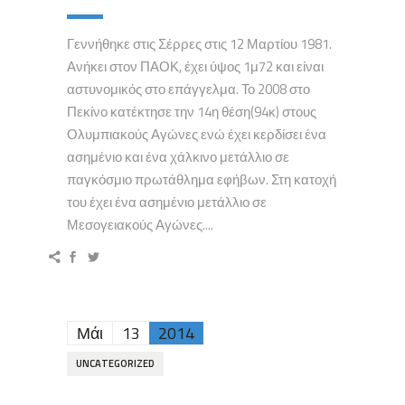
Γεννήθηκε στις Σέρρες στις 12 Μαρτίου 1981.
Ανήκει στον ΠΑΟΚ, έχει ύψος 1μ72 και είναι
αστυνομικός στο επάγγελμα. Το 2008 στο
Πεκίνο κατέκτησε την 14η θέση(94κ) στους
Ολυμπιακούς Αγώνες ενώ έχει κερδίσει ένα
ασημένιο και ένα χάλκινο μετάλλιο σε
παγκόσμιο πρωτάθλημα εφήβων. Στη κατοχή
του έχει ένα ασημένιο μετάλλιο σε
Μεσογειακούς Αγώνες....
Μάι
13
2014
UNCATEGORIZED