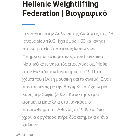
Hellenic Weightlifting
Federation | Βιογραφικό
Γεννήθηκε στην Αυλώνα της Αλβανίας στις 13
Ιανουαρίου 1973, έχει ύψος 1.60 και ανήκει
στο σωματείο Σπάρτακος Ιωαννίνων.
Υπηρετεί ως αξιωματικός στον Πολεμικό
Ναυτικό και είναι απόφοιτος Λυκείου. Ήρθε
στην Ελλάδα τον Ιανουάριο του 1991 και
χόμπι του είναι η μουσική και το σινεμά. Είναι
παντρεμένος με την Αργυρώ και έχουν μία
κόρη, την Σοφία (2002). Κατέκτησε τρία
ασημένια μετάλλια στο παγκόσμιο
πρωτάθλημα της Αθήνας το 1999 και δύο
χρόνια αργότερα πήρε δύο ασημένια κι ένα
χάλκινο...