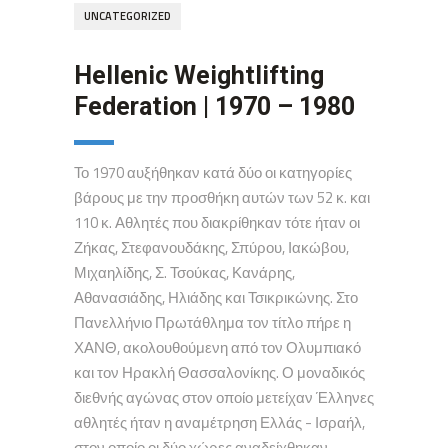
UNCATEGORIZED
Hellenic Weightlifting
Federation | 1970 – 1980
Το 1970 αυξήθηκαν κατά δύο οι κατηγορίες
βάρους με την προσθήκη αυτών των 52 κ. και
110 κ. Αθλητές που διακρίθηκαν τότε ήταν οι
Ζήκας, Στεφανουδάκης, Σπύρου, Ιακώβου,
Μιχαηλίδης, Σ. Τσούκας, Κανάρης,
Αθανασιάδης, Ηλιάδης και Τσικρικώνης. Στο
Πανελλήνιο Πρωτάθλημα τον τίτλο πήρε η
ΧΑΝΘ, ακολουθούμενη από τον Ολυμπιακό
και τον Ηρακλή Θασσαλονίκης. Ο μοναδικός
διεθνής αγώνας στον οποίο μετείχαν Έλληνες
αθλητές ήταν η αναμέτρηση Ελλάς - Ισραήλ,
στον οποίο οι δύο χώρες αναδείχθηκαν