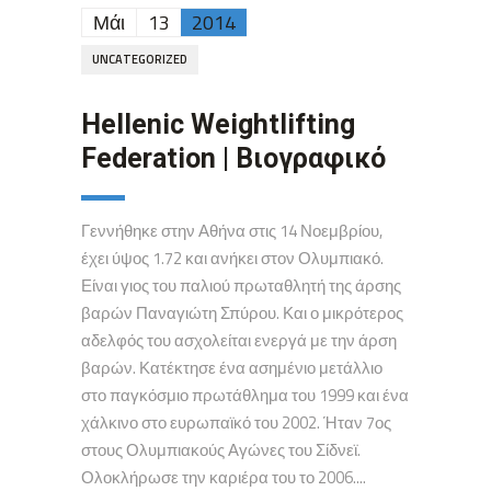
Μάι
13
2014
UNCATEGORIZED
Hellenic Weightlifting
Federation | Βιογραφικό
Γεννήθηκε στην Αθήνα στις 14 Νοεμβρίου,
έχει ύψος 1.72 και ανήκει στον Ολυμπιακό.
Είναι γιος του παλιού πρωταθλητή της άρσης
βαρών Παναγιώτη Σπύρου. Και ο μικρότερος
αδελφός του ασχολείται ενεργά με την άρση
βαρών. Κατέκτησε ένα ασημένιο μετάλλιο
στο παγκόσμιο πρωτάθλημα του 1999 και ένα
χάλκινο στο ευρωπαϊκό του 2002. Ήταν 7ος
στους Ολυμπιακούς Αγώνες του Σίδνεϊ.
Ολοκλήρωσε την καριέρα του το 2006....