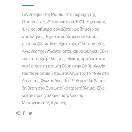
Γεννήθηκε στη Ρωσία, στη περιοχή της
Οσετίας στις 29 Ιανουαρίου 1971. Έχει ύψος
1.77 και σήμερα εργάζεται ως δημοτικός
υπάλληλος. Έχει σπουδάσει νοσοκόμος
μικρών ζώων. Μετείχε στους Ολυμπιακούς
Αγώνες της Ατλάντα όπου ακυρώθηκε(108κ)
ενώ υπήρξε μέλος της εθνικής ομάδος όταν
κατέκτησε τη πρώτη θέση στην βαθμολογία
του παγκοσμίου πρωταθλήματος το 1998 στο
Λάχτι της Φινλανδίας. Το 1996 κατέλαβε την
6η θέση στο Ευρωπαϊκό πρωτάθλημα. Έχει
κατακτήσει χάλκινο μετάλλιο σε
Μεσογειακούς Αγώνες....