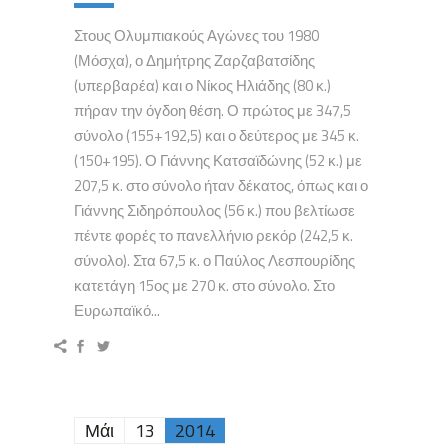
Στους Ολυμπιακούς Αγώνες του 1980
(Μόσχα), ο Δημήτρης Ζαρζαβατσίδης
(υπερβαρέα) και ο Νίκος Ηλιάδης (80 κ.)
πήραν την όγδοη θέση. Ο πρώτος με 347,5
σύνολο (155+192,5) και ο δεύτερος με 345 κ.
(150+195). Ο Γιάννης Κατσαϊδώνης (52 κ.) με
207,5 κ. στο σύνολο ήταν δέκατος, όπως και ο
Γιάννης Σιδηρόπουλος (56 κ.) που βελτίωσε
πέντε φορές το πανελλήνιο ρεκόρ (242,5 κ.
σύνολο). Στα 67,5 κ. ο Παύλος Λεσπουρίδης
κατετάγη 15ος με 270 κ. στο σύνολο. Στο
Ευρωπαϊκό...
Μάι
13
2014