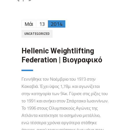
Μάι
13
2014
UNCATEGORIZED
Hellenic Weightlifting
Federation | Βιογραφικό
Γεννήθηκε τον Νοέμβριο του 1973 στην
Κακαβιά. Έχει ύψος 1,78μ. και αγωνίζεται
στην κατηγορία των 94κ. Γύρισε στις ρίζες του
το 1991 και ανήκει στον Σπάρτακο Ιωαννίνων.
Το 1996 στους Ολυμπιακούς Αγώνες της
Ατλάντα κατέκτησε το ασημένιο μετάλλιο,
ενώ τέσσερα χρόνια αργότερα στάθηκε
άτυχος, αφού τραυματίστηκε ένα μήνα πριν