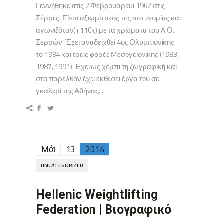
Γεννήθηκε στις 2 Φεβρουαρίου 1962 στις
Σέρρες. Είναι αξιωματικός της αστυνομίας και
αγωνιζόταν(+110κ) με τα χρώματα του Α.Ο.
Σερρών. Έχει αναδειχθεί 4ος Ολυμπιονίκης
το 1984 και τρεις φορές Μεσογειονίκης (1983,
1987, 1991). Έχει ως χόμπι τη ζωγραφική και
στο παρελθόν έχει εκθέσει έργα του σε
γκαλερί της Αθήνας....
Μάι
13
2014
UNCATEGORIZED
Hellenic Weightlifting
Federation | Βιογραφικό