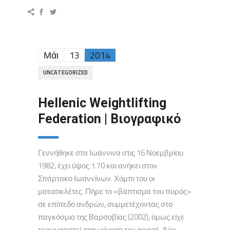
Μάι
13
2014
UNCATEGORIZED
Hellenic Weightlifting
Federation | Βιογραφικό
Γεννήθηκε στα Ιωάννινα στις 16 Νοεμβρίου
1982, έχει ύψος 1.70 και ανήκει στον
Σπάρτακο Ιωαννίνων. Χόμπι του οι
μοτοσικλέτες. Πήρε το «βάπτισμα του πυρός»
σε επίπεδο ανδρών, συμμετέχοντας στο
παγκόσμιο της Βαρσοβίας (2002), όμως είχε
τραυματιστεί στην κίνηση του αρασέ. Δύο