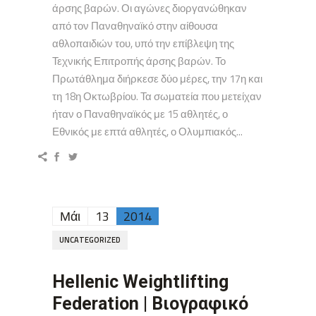
άρσης βαρών. Οι αγώνες διοργανώθηκαν
από τον Παναθηναϊκό στην αίθουσα
αθλοπαιδιών του, υπό την επίβλεψη της
Τεχνικής Επιτροπής άρσης βαρών. Το
Πρωτάθλημα διήρκεσε δύο μέρες, την 17η και
τη 18η Οκτωβρίου. Τα σωματεία που μετείχαν
ήταν ο Παναθηναϊκός με 15 αθλητές, ο
Εθνικός με επτά αθλητές, ο Ολυμπιακός...
Μάι
13
2014
UNCATEGORIZED
Hellenic Weightlifting
Federation | Βιογραφικό