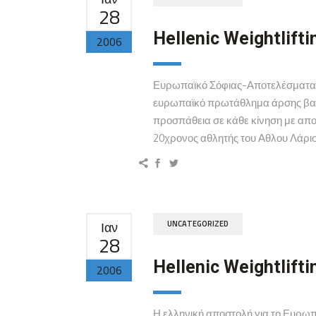
28
Hellenic Weightlifti
2006
Ευρωπαϊκό Σόφιας-Αποτελέσματα 62
ευρωπαϊκό πρωτάθλημα άρσης βαρώ
προσπάθεια σε κάθε κίνηση με αποτέ
20χρονος αθλητής του Αθλου Λάρισ
Ιαν
UNCATEGORIZED
28
Hellenic Weightlifti
2006
Η ελληνική αποστολή για το Ευρω