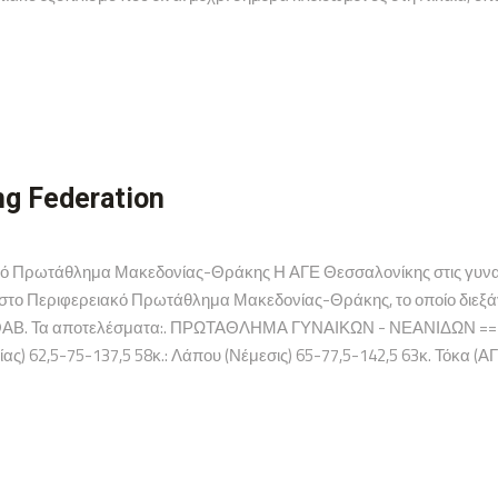
ng Federation
ό Πρωτάθλημα Μακεδονίας-Θράκης Η ΑΓΕ Θεσσαλονίκης στις γυναίκε
στο Περιφερειακό Πρωτάθλημα Μακεδονίας-Θράκης, το οποίο διεξάγε
ς ΕΟΑΒ. Τα αποτελέσματα:. ΠΡΩΤΑΘΛΗΜΑ ΓΥΝΑΙΚΩΝ - ΝΕΑΝΙΔΩΝ ===
 62,5-75-137,5 58κ.: Λάπου (Νέμεσις) 65-77,5-142,5 63κ. Τόκα (ΑΓΕ