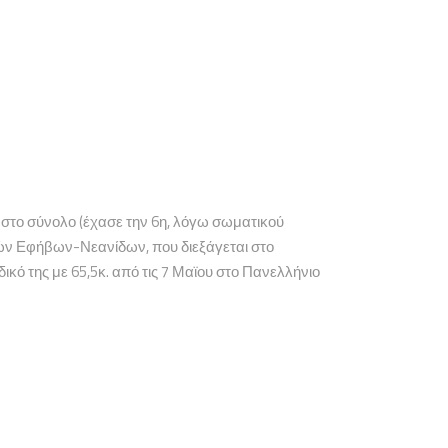
 στο σύνολο (έχασε την 6η, λόγω σωματικού
ών Εφήβων-Νεανίδων, που διεξάγεται στο
ό της με 65,5κ. από τις 7 Μαϊου στο Πανελλήνιο