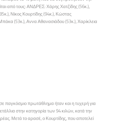
αι από τους: ΑΝΔΡΕΣ: Χάρης Χατζίδης (56κ.),
5κ.), Νίκος Κουρτίδης (94κ.), Κώστας
πάκα (53κ.), Αννα Αθανασιάδου (53κ.), Χαρίκλεια
σε παγκόσμιο πρωτάθλημα ήταν και η τυχερή για
τάλλια στην κατηγορία των 94 κιλών, κατά την
έας. Μετά το αρασέ, ο Κουρτίδης, που αποτελεί