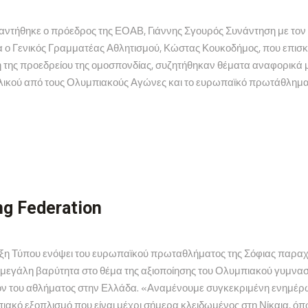
ντήθηκε ο πρόεδρος της ΕΟΑΒ, Γιάννης Σγουρός Συνάντηση με τον
α ο Γενικός Γραμματέας Αθλητισμού, Κώστας Κουκοδήμος, που επισκ
 της προεδρείου της ομοσπονδίας, συζητήθηκαν θέματα αναφορικά με
υ υλικού από τους Ολυμπιακούς Αγώνες και το ευρωπαϊκό πρωτάθλημα π
ng Federation
ξη Τύπου ενόψει του ευρωπαϊκού πρωταθλήματος της Σόφιας παρα
μεγάλη βαρύτητα στο θέμα της αξιοποίησης του Ολυμπιακού γυμναστη
λον του αθλήματος στην Ελλάδα. «Αναμένουμε συγκεκριμένη ενημέρω
ακό εξοπλισμό που είναι μέχρι σήμερα κλειδωμένος στη Νίκαια, όπως