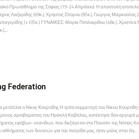
κό Πρωτάθλημα της Σόφιας (19-24 Απριλίου). Η αποστολή αποτελείτ
ηρος Λαζαρίδης (69κ.), Χρήστος Σπύρου (85κ.), Γιώργος Μαρκούλας (8
αγερίδης (+105κ.) ΓΥΝΑΙΚΕΣ: Μαρία Πιπιλιαρίδου (48κ.), Χριστίνα Μ
),...
ng Federation
ετάλλια ο Νίκος Κουρτίδης Η τρίτη συμμετοχή του Νίκου Κουρτίδη 
ρονος αρσιβαρίστας του Ηρακλή Καβάλας, κατέκτησε δύο αργυρά με
ματος εφήβων-νεανίδων, που διεξάγεται στο Πουσάν της Νότιας Κορ
υ αθλήματος των δυνατών για την πατρίδα μας, ήταν μόλις στην 6η...