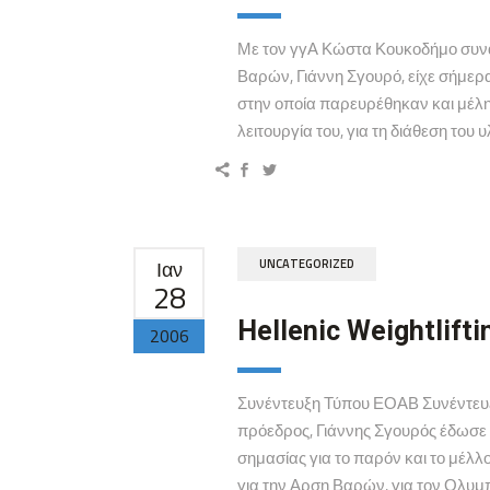
Με τον γγΑ Κώστα Κουκοδήμο συνα
Βαρών, Γιάννη Σγουρό, είχε σήμερ
στην οποία παρευρέθηκαν και μέλη
λειτουργία του, για τη διάθεση το
Ιαν
UNCATEGORIZED
28
Hellenic Weightlifti
2006
Συνέντευξη Τύπου ΕΟΑΒ Συνέντευ
πρόεδρος, Γιάννης Σγουρός έδωσε 
σημασίας για το παρόν και το μέλ
για την Αρση Βαρών, για τον Ολυμπι