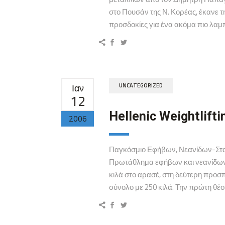
στο Πουσάν της Ν. Κορέας, έκανε 
προσδοκίες για ένα ακόμα πιο λαμπ
Ιαν
UNCATEGORIZED
12
Hellenic Weightlifti
2006
Παγκόσμιο Εφήβων, Νεανίδων-Στα 
Πρωτάθλημα εφήβων και νεανίδων 
κιλά στο αρασέ, στη δεύτερη προσπά
σύνολο με 250 κιλά. Την πρώτη θέσ