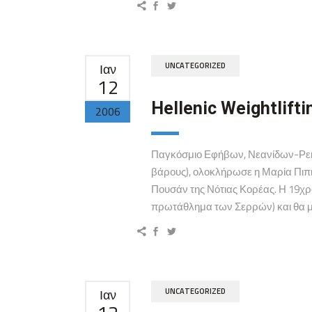
Ιαν
UNCATEGORIZED
12
Hellenic Weightlifti
2006
Παγκόσμιο Εφήβων, Νεανίδων-Ρεκόρ
βάρους), ολοκλήρωσε η Μαρία Πιπ
Πουσάν της Νότιας Κορέας. Η 19χρ
πρωτάθλημα των Σερρών) και θα μπ
Ιαν
UNCATEGORIZED