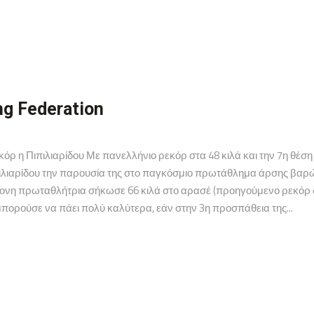
ng Federation
 η Πιπιλιαρίδου Με πανελλήνιο ρεκόρ στα 48 κιλά και την 7η θέση
ιλιαρίδου την παρουσία της στο παγκόσμιο πρωτάθλημα άρσης βαρ
ονη πρωταθλήτρια σήκωσε 66 κιλά στο αρασέ (προηγούμενο ρεκόρ δικ
ορούσε να πάει πολύ καλύτερα, εάν στην 3η προσπάθεια της...