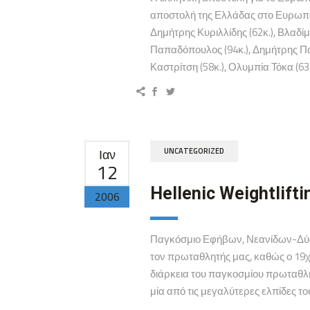
αποστολή της Ελλάδας στο Ευρωπαϊ
Δημήτρης Κυριλλίδης (62κ.), Βλαδίμ
Παπαδόπουλος (94κ.), Δημήτρης Παπ
Καστρίτση (58κ.), Ολυμπία Τόκα (63κ.
Ιαν
UNCATEGORIZED
12
Hellenic Weightlifti
2006
Παγκόσμιο Εφήβων, Νεανίδων-Δύο μ
τον πρωταθλητής μας, καθώς ο 19χ
διάρκεια του παγκοσμίου πρωταθλή
μία από τις μεγαλύτερες ελπίδες το