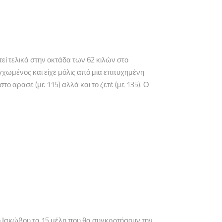
 τελικά στην οκτάδα των 62 κιλών στο
μένος και είχε μόλις από μια επιτυχημένη
ο αρασέ (με 115) αλλά και το ζετέ (με 135). Ο
 Ιακώβου τα 15 μέλη που θα συγκροτήσουν την