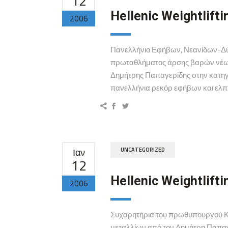
12
Hellenic Weightlifti
2006
Πανελλήνιο Εφήβων, Νεανίδων-Δύο
πρωταθλήματος άρσης βαρών νέων 
Δημήτρης Παπαγερίδης στην κατηγορ
πανελλήνια ρεκόρ εφήβων και ελπίδ
Ιαν
UNCATEGORIZED
12
Hellenic Weightlifti
2006
Συχαρητήρια του πρωθυπουργού Κ
μεταλλίων από τον Δημήτρη Παπαγ