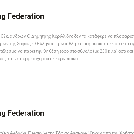
ng Federation
κ. ανδρών Ο Δημήτρης Κυριλλίδης δεν τα κατάφερε να πλασαριστεί
ν της Σόφιας. Ο Ελληνας πρωταθλητής παρουσιάστηκε αρκετά αγχω
λεσμα να πάρει την 9η θέση τόσο στο σύνολο (με 250 κιλά) όσο και στ
ας στη 2η συμμετοχή του σε ευρωπαϊκό...
ng Federation
παϊκό Ανδρών, Γυναικών της Σόφιας Ανακοινώθηκαν από τον Χρήστο