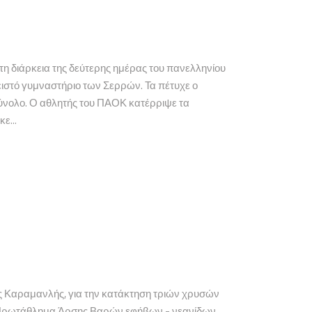
 διάρκεια της δεύτερης ημέρας του πανελληνίου
ιστό γυμναστήριο των Σερρών. Τα πέτυχε ο
 σύνολο. Ο αθλητής του ΠΑΟΚ κατέρριψε τα
ε...
 Καραμανλής, για την κατάκτηση τριών χρυσών
ο Πρωτάθλημα Άρσης Βαρών εφήβων - νεανίδων,