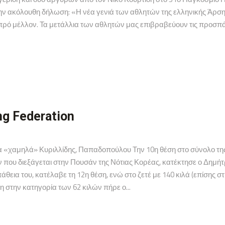
την ακόλουθη δήλωση: «Η νέα γενιά των αθλητών της ελληνικής Άρσ
ρό μέλλον. Τα μετάλλια των αθλητών μας επιβραβεύουν τις προσπάθε
ng Federation
«χαμηλά» Κυριλλίδης, Παπαδοπούλου Την 10η θέση στο σύνολο της 
που διεξάγεται στην Πουσάν της Νότιας Κορέας, κατέκτησε ο Δημή
θεια του, κατέλαβε τη 12η θέση, ενώ στο ζετέ με 140 κιλά (επίσης σ
η στην κατηγορία των 62 κιλών πήρε ο...