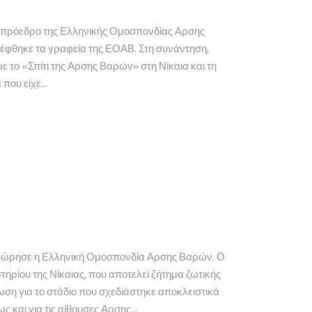
 πρόεδρο της Ελληνικής Ομοσπονδίας Αρσης
έφθηκε τα γραφεία της ΕΟΑΒ. Στη συνάντηση,
 το «Σπίτι της Αρσης Βαρών» στη Νίκαια και τη
ου είχε...
χώρησε η Ελληνική Ομοσπονδία Αρσης Βαρών. Ο
ρίου της Νίκαιας, που αποτελεί ζήτημα ζωτικής
ση για το στάδιο που σχεδιάστηκε αποκλειστικά
 και για τις αίθουσες Αρσης...