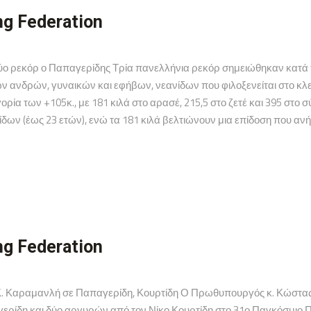
ng Federation
 ρεκόρ ο Παπαγερίδης Τρία πανελλήνια ρεκόρ σημειώθηκαν κατά τη
ανδρών, γυναικών και εφήβων, νεανίδων που φιλοξενείται στο κλε
ία των +105κ., με 181 κιλά στο αρασέ, 215,5 στο ζετέ και 395 στο
ων (έως 23 ετών), ενώ τα 181 κιλά βελτιώνουν μια επίδοση που ανήκ
ng Federation
. Καραμανλή σε Παπαγερίδη, Κουρτίδη Ο Πρωθυπουργός κ. Κώστας
ερίδη και δύο αργυρών από τον Νίκο Κουρτίδη στο 31ο Παγκόσμι