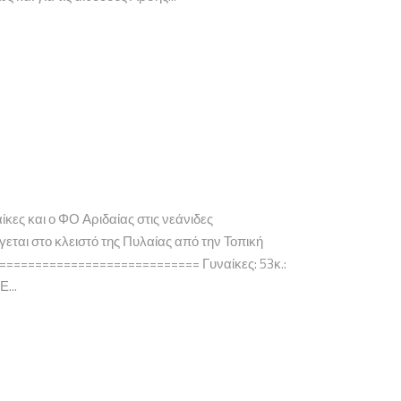
ς και ο ΦΟ Αριδαίας στις νεάνιδες
ται στο κλειστό της Πυλαίας από την Τοπική
=========================== Γυναίκες: 53κ.:
...