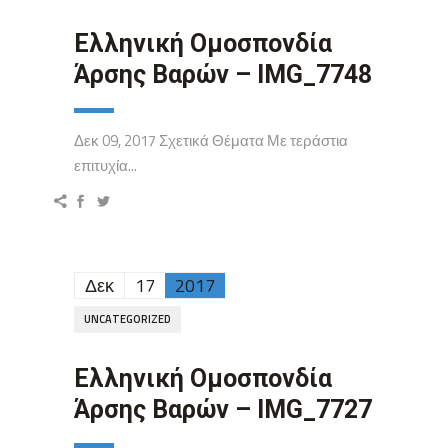
Ελληνική Ομοσπονδία
Άρσης Βαρών – IMG_7748
Δεκ 09, 2017 Σχετικά Θέματα Με τεράστια
επιτυχία...
Δεκ
17
2017
UNCATEGORIZED
Ελληνική Ομοσπονδία
Άρσης Βαρών – IMG_7727