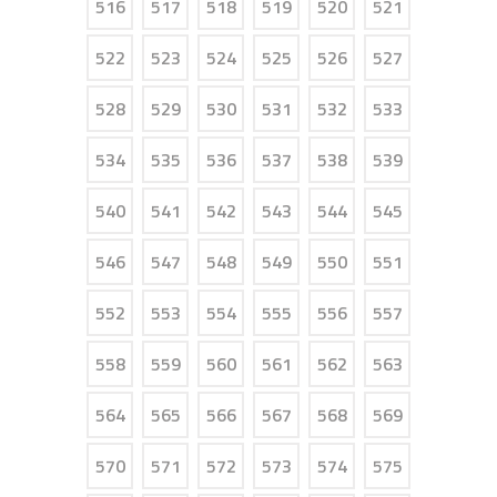
516
517
518
519
520
521
522
523
524
525
526
527
528
529
530
531
532
533
534
535
536
537
538
539
540
541
542
543
544
545
546
547
548
549
550
551
552
553
554
555
556
557
558
559
560
561
562
563
564
565
566
567
568
569
570
571
572
573
574
575