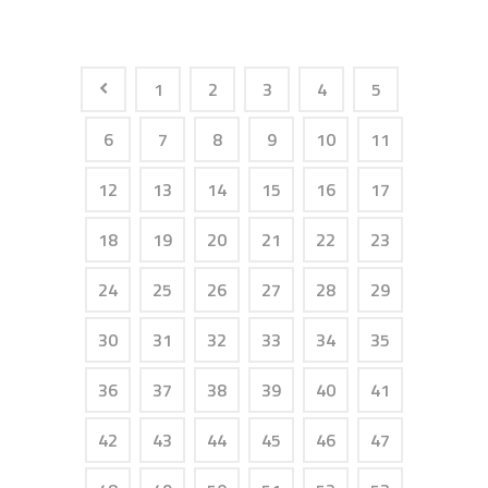
1
2
3
4
5
6
7
8
9
10
11
12
13
14
15
16
17
18
19
20
21
22
23
24
25
26
27
28
29
30
31
32
33
34
35
36
37
38
39
40
41
42
43
44
45
46
47