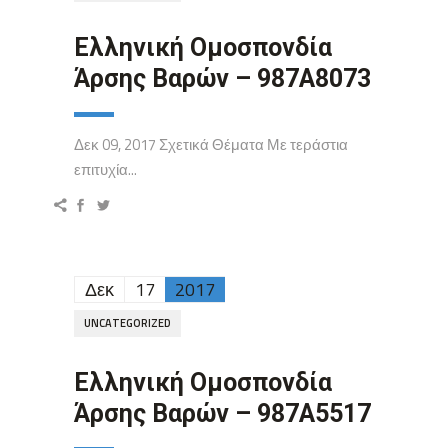
Ελληνική Ομοσπονδία
Άρσης Βαρών – 987A8073
Δεκ 09, 2017 Σχετικά Θέματα Με τεράστια
επιτυχία...
Δεκ
17
2017
UNCATEGORIZED
Ελληνική Ομοσπονδία
Άρσης Βαρών – 987A5517