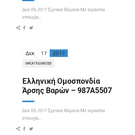
Δεκ 09, 2017 Σχετικά Θέματα Με τεράστια
επιτυχία...
Δεκ
17
2017
UNCATEGORIZED
Ελληνική Ομοσπονδία
Άρσης Βαρών – 987A5507
Δεκ 09, 2017 Σχετικά Θέματα Με τεράστια
επιτυχία...