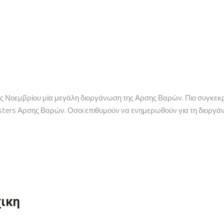
ς Νοεμβρίου μία μεγάλη διοργάνωση της Αρσης Βαρών. Πιο συγκεκριμ
sters Αρσης Βαρών. Οσοι επιθυμούν να ενημερωθούν για τη διοργάνω
χικη