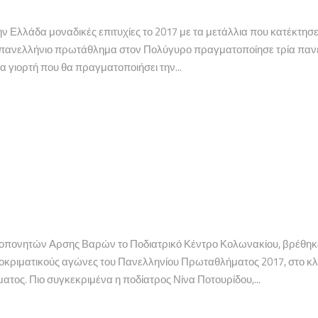
ν Ελλάδα μοναδικές επιτυχίες το 2017 με τα μετάλλια που κατέκτ
πανελλήνιο πρωτάθλημα στον Πολύγυρο πραγματοποίησε τρία πανε
α γιορτή που θα πραγματοποιήσει την...
πονητών Αρσης Βαρών το Ποδιατρικό Κέντρο Κολωνακίου, βρέθηκε κ
οκριματικούς αγώνες του Πανελληνίου Πρωταθλήματος 2017, στο κ
τος. Πιο συγκεκριμένα η ποδίατρος Νίνα Ποτουρίδου,...