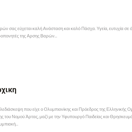
ν σας εύχεται καλή Ανάσταση και καλό Πάσχα. Υγεία, ευτυχία σε 
προπονητές της Αρσης Βαρών...
ρχικη
ηλεδιάσκεψη που είχε ο Ολυμπιονίκης και Πρόεδρος της Ελληνικής
ς του Νομού Άρτας, μαζί με την Υφυπουργό Παιδείας και Θρησκευμ
υμπιακή...