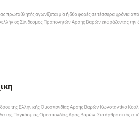
 ένας πρωταθλητής αγωνίζεται μία ή δύο φορές σε τέσσερα χρόνια 
ανελλήνιος Σύνδεσμος Προπονητών Άρσης Βαρών εκφράζοντας την ά
..
χικη
δρου της Ελληνικής Ομοσπονδίας Αρσης Βαρών Κωνσταντίνο Κορλό 
ίδα της Παγκόσμιας Ομοσπονδίας Αρσς Βαρών. Στο άρθρο εκτός από