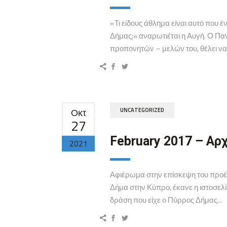
«Τι είδους άθλημα είναι αυτό που
Δήμας;» αναρωτιέται η Αυγή. Ο Π
προπονητών – μελών του, θέλει να.
Οκτ
UNCATEGORIZED
27
February 2017 – Αρ
2021
Αφιέρωμα στην επίσκεψη του προέ
Δήμα στην Κύπρο, έκανε η ιστοσελ
δράση που είχε ο Πύρρος Δήμας...