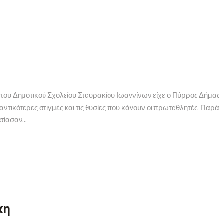
ς του Δημοτικού Σχολείου Σταυρακίου Ιωαννίνων είχε ο Πύρρος Δήμα
σημαντικότερες στιγμές και τις θυσίες που κάνουν οι πρωταθλητές. Π
ίασαν...
κη