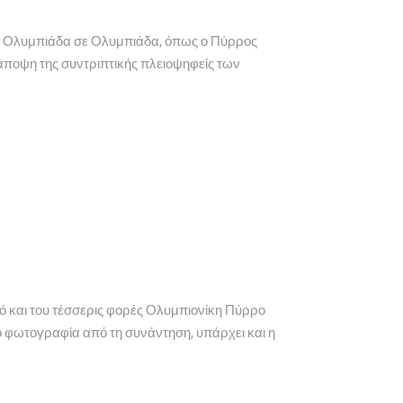
από Ολυμπιάδα σε Ολυμπιάδα, όπως ο Πύρρος
ποψη της συντριπτικής πλειοψηφείς των
και του τέσσερις φορές Ολυμπιονίκη Πύρρο
 φωτογραφία από τη συνάντηση, υπάρχει και η