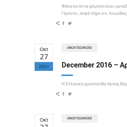
Φαίνεται ότι τα ψέματα είναι «μετα
Γέροντα , σειρά πήρε ο κ. Λεωνίδα
Οκτ
UNCATEGORIZED
27
December 2016 – Α
2021
Η Ελληνική ομοσπονδία Αρσης Βαρώ
Οκτ
UNCATEGORIZED
27