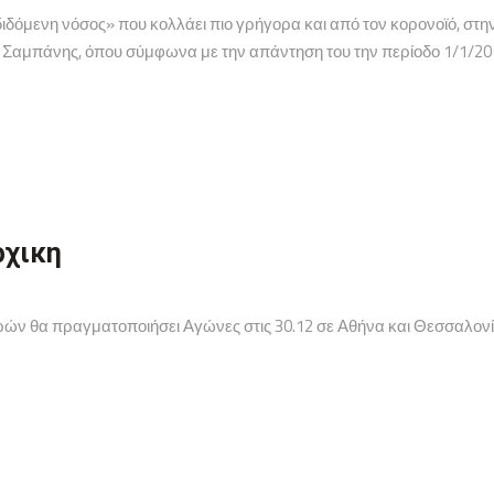
διδόμενη νόσος» που κολλάει πιο γρήγορα και από τον κορονοϊό, στην
ς Σαμπάνης, όπου σύμφωνα με την απάντηση του την περίοδο 1/1/201
ρχικη
ν θα πραγματοποιήσει Αγώνες στις 30.12 σε Αθήνα και Θεσσαλονίκ