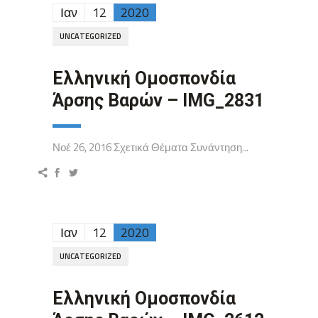
Ιαν
12
2020
UNCATEGORIZED
Ελληνική Ομοσπονδία
Άρσης Βαρών – IMG_2831
Νοέ 26, 2016 Σχετικά Θέματα Συνάντηση...
Ιαν
12
2020
UNCATEGORIZED
Ελληνική Ομοσπονδία