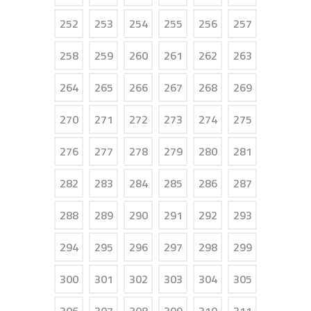
252
253
254
255
256
257
258
259
260
261
262
263
264
265
266
267
268
269
270
271
272
273
274
275
276
277
278
279
280
281
282
283
284
285
286
287
288
289
290
291
292
293
294
295
296
297
298
299
300
301
302
303
304
305