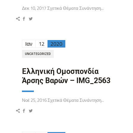
Δεκ 10, 2017 Σχετικά Θέματα Συνάντηση...
Ιαν
12
2020
UNCATEGORIZED
Ελληνική Ομοσπονδία
Άρσης Βαρών – IMG_2563
Νοέ 25, 2016 Σχετικά Θέματα Συνάντηση...