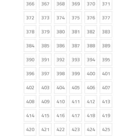
366
367
368
369
370
371
372
373
374
375
376
377
378
379
380
381
382
383
384
385
386
387
388
389
390
391
392
393
394
395
396
397
398
399
400
401
402
403
404
405
406
407
408
409
410
411
412
413
414
415
416
417
418
419
420
421
422
423
424
425