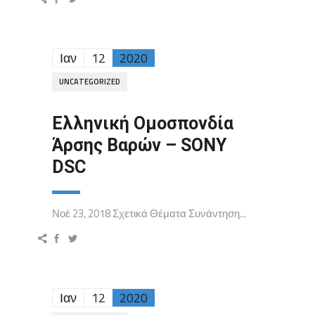
Ιαν
12
2020
UNCATEGORIZED
Ελληνική Ομοσπονδία
Άρσης Βαρών – SONY
DSC
Νοέ 23, 2018 Σχετικά Θέματα Συνάντηση...
Ιαν
12
2020