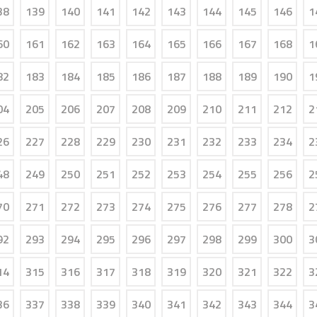
38
139
140
141
142
143
144
145
146
1
60
161
162
163
164
165
166
167
168
1
82
183
184
185
186
187
188
189
190
1
04
205
206
207
208
209
210
211
212
2
26
227
228
229
230
231
232
233
234
2
48
249
250
251
252
253
254
255
256
2
70
271
272
273
274
275
276
277
278
2
92
293
294
295
296
297
298
299
300
3
14
315
316
317
318
319
320
321
322
3
36
337
338
339
340
341
342
343
344
3