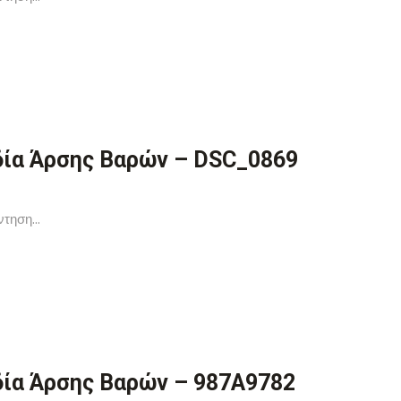
ία Άρσης Βαρών – DSC_0869
τηση...
ία Άρσης Βαρών – 987A9782