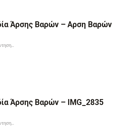
ία Άρσης Βαρών – Αρση Βαρών
τηση...
ία Άρσης Βαρών – IMG_2835
τηση...