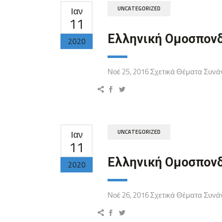
Ιαν
UNCATEGORIZED
11
Ελληνική Ομοσπονδ
2020
Νοέ 25, 2016 Σχετικά Θέματα Συνάν
Ιαν
UNCATEGORIZED
11
Ελληνική Ομοσπονδ
2020
Νοέ 26, 2016 Σχετικά Θέματα Συνάν