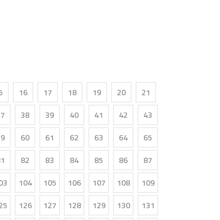
5
16
17
18
19
20
21
37
38
39
40
41
42
43
59
60
61
62
63
64
65
81
82
83
84
85
86
87
03
104
105
106
107
108
109
25
126
127
128
129
130
131