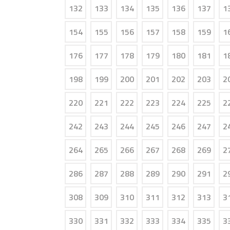
132
133
134
135
136
137
1
154
155
156
157
158
159
1
176
177
178
179
180
181
1
198
199
200
201
202
203
2
220
221
222
223
224
225
2
242
243
244
245
246
247
2
264
265
266
267
268
269
2
286
287
288
289
290
291
2
308
309
310
311
312
313
3
330
331
332
333
334
335
3