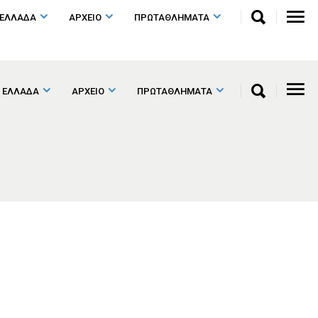
 ΕΛΛΑΔΑ
ΑΡΧΕΙΟ
ΠΡΩΤΑΘΛΗΜΑΤΑ
 ΕΛΛΑΔΑ
ΑΡΧΕΙΟ
ΠΡΩΤΑΘΛΗΜΑΤΑ