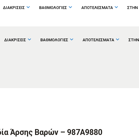
ΔΙΑΚΡΙΣΕΙΣ
ΒΑΘΜΟΛΟΓΙΕΣ
ΑΠΟΤΕΛΕΣΜΑΤΑ
ΣΤΗΝ
ΔΙΑΚΡΙΣΕΙΣ
ΒΑΘΜΟΛΟΓΙΕΣ
ΑΠΟΤΕΛΕΣΜΑΤΑ
ΣΤΗΝ
ία Άρσης Βαρών – 987A9880