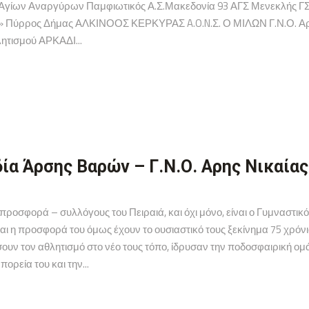
Αγίων Αναργύρων Παμφιωτικός Α.Σ.Μακεδονία 93 ΑΓΣ Μενεκλής ΓΣ
» Πύρρος Δήμας ΑΛΚΙΝΟΟΣ ΚΕΡΚΥΡΑΣ A.O.N.Σ. Ο ΜΙΛΩΝ Γ.Ν.Ο. Αρη
τισμού ΑΡΚΑΔΙ...
α Άρσης Βαρών – Γ.Ν.Ο. Αρης Νικαίας
προσφορά – συλλόγους του Πειραιά, και όχι μόνο, είναι ο Γυμναστι
 και η προσφορά του όμως έχουν το ουσιαστικό τους ξεκίνημα 75 χρόν
ουν τον αθλητισμό στο νέο τους τόπο, ίδρυσαν την ποδοσφαιρική ο
ορεία του και την...