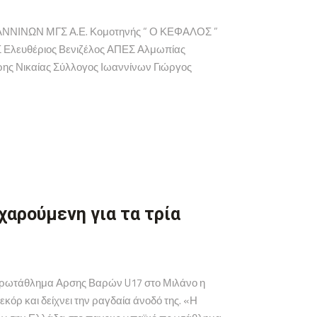
ΝΙΝΩΝ ΜΓΣ Α.Ε. Κομοτηνής “ Ο ΚΕΦΑΛΟΣ ”
 Ελευθέριος Βενιζέλος ΑΠΕΣ Αλμωπίας
ς Νικαίας Σύλλογος Ιωαννίνων Γιώργος
χαρούμενη για τα τρία
 Πρωτάθλημα Αρσης Βαρών U17 στο Μιλάνο η
ρ και δείχνει την ραγδαία άνοδό της. «Η