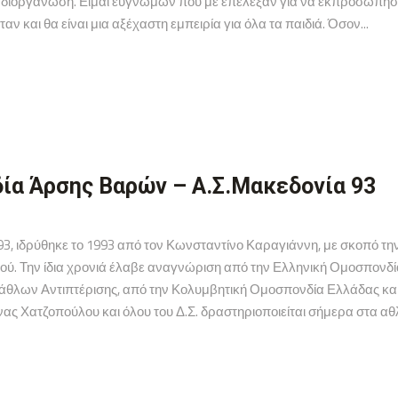
 η διοργάνωση. Ειμαι ευγνώμων που με επέλεξαν για να εκπροσω
ν και θα είναι μια αξέχαστη εμπειρία για όλα τα παιδιά. Όσον...
ία Άρσης Βαρών – Α.Σ.Μακεδονία 93
3, ιδρύθηκε το 1993 από τον Κωνσταντίνο Καραγιάννη, με σκοπό την
ού. Την ίδια χρονιά έλαβε αναγνώριση από την Ελληνική Ομοσπονδ
άθλων Αντιπτέρισης, από την Κολυμβητική Ομοσπονδία Ελλάδας και
ς Χατζοπούλου και όλου του Δ.Σ. δραστηριοποιείται σήμερα στα αθλ