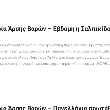
ία Άρσης Βαρών – Εβδομη η Σαλπικίδο
να Σαλπικίδου ολοκληρώθηκε η ελληνική παρουσία στο Ευρωπαϊκό π
στην κατηγορία των +75κ. και σήκωσε 74κ. στο αρασέ καταλαμβάνοντ
 ενώ στο σύνολο με 164κ. ήρθε 7η. Μετά το τέλος των αγώνων η Ευ
αιρετική δουλειά, όπως είπαν χαρακτηριστικά, που κάνει η ΕΟΑΒ...
ία Άρσης Βαρών – Πανελλήνιο πρωτάθ