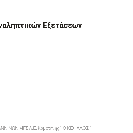
αναληπτικών Εξετάσεων
ΝΙΝΩΝ ΜΓΣ Α.Ε. Κομοτηνής “ Ο ΚΕΦΑΛΟΣ ”