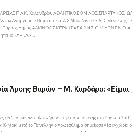
ΙΣΑΣ Π.Α.Κ. Χαλανδρίου ΑΘΛΗΤΙΚΟΣ ΟΜΙΛΟΣ ΣΠΑΡΤΑΚΟΣ ΙΩΑΝ
Αγίων Αναργύρων Παμφιωτικός Α.Σ.Μακεδονία 93 ΑΓΣ Μενεκλής ΓΣ
» Πύρρος Δήμας ΑΛΚΙΝΟΟΣ ΚΕΡΚΥΡΑΣ A.O.N.Σ. Ο ΜΙΛΩΝ Γ.Ν.Ο. Αρη
τισμού ΑΡΚΑΔΙ...
α Άρσης Βαρών – Μ. Καρδάρα: «Είμαι 
σέ, ζετέ και σύνολο, ολοκλήρωσε την παρουσία της στο Ευρωπαϊκό
λήτρια μετά το Πανελλήνιο πρωτάθλημα σημείωσε νέα εγχώρια ρεκό