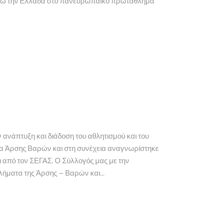
πήσω την Ελλάδα στο πανευρωπαϊκό πρωτάθλημα
 ανάπτυξη και διάδοση του αθλητισμού και του
ία Άρσης Βαρών και στη συνέχεια αναγνωρίστηκε
 από τον ΣΕΓΑΣ. Ο Σύλλογός μας με την
ήματα της Άρσης – Βαρών και...