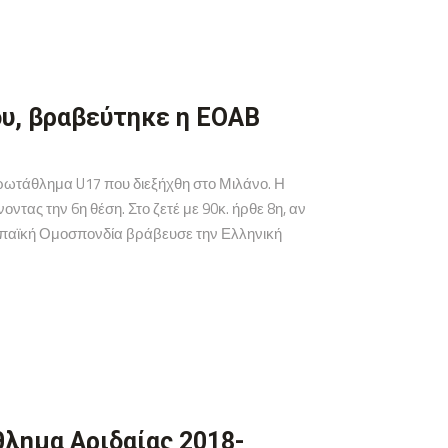
υ, βραβεύτηκε η ΕΟΑΒ
ρωτάθλημα U17 που διεξήχθη στο Μιλάνο. Η
ας την 6η θέση. Στο ζετέ με 90κ. ήρθε 8η, αν
ρωπαϊκή Ομοσπονδία βράβευσε την Ελληνική
λημα Αριδαίας 2018-