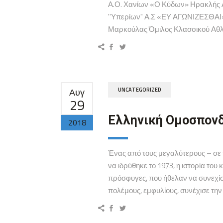
Α.Ο. Χανίων «Ο Κύδων» Ηρακλής 
''Υπερίων" Α.Σ «ΕΥ ΑΓΩΝΙΖΕΣΘΑΙ
Μαρκούλας Όμιλος Κλασσικού Αθλη
Αυγ
UNCATEGORIZED
29
Ελληνική Ομοσπονδί
2018
Ένας από τους μεγαλύτερους – σε 
να ιδρύθηκε το 1973, η ιστορία του
πρόσφυγες, που ήθελαν να συνεχίσ
πολέμους, εμφυλίους, συνέχισε την π