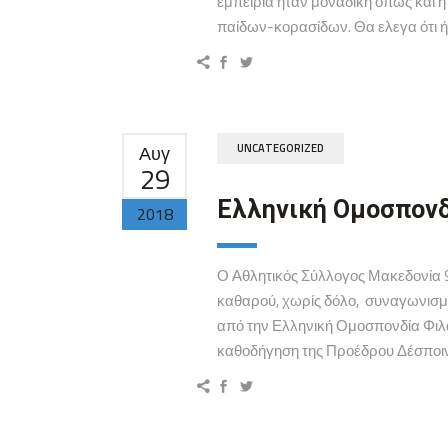
εμπειρία ήταν μοναδική όπως και
παίδων-κορασίδων. Θα ελεγα ότι ήτα
Αυγ
UNCATEGORIZED
29
Ελληνική Ομοσπονδ
2018
Ο Αθλητικός Σύλλογος Μακεδονία 9
καθαρού, χωρίς δόλο, συναγωνισμ
από την Ελληνική Ομοσπονδία Φιλ
καθοδήγηση της Προέδρου Δέσποινα