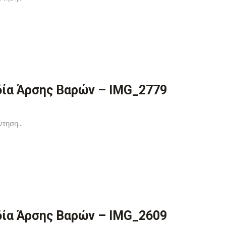
ία Άρσης Βαρών – IMG_2779
τηση...
ία Άρσης Βαρών – IMG_2609