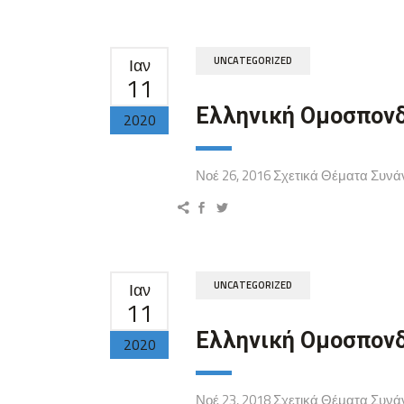
Ιαν
UNCATEGORIZED
11
Ελληνική Ομοσπονδ
2020
Νοέ 26, 2016 Σχετικά Θέματα Συνάν
Ιαν
UNCATEGORIZED
11
Ελληνική Ομοσπονδ
2020
Νοέ 23, 2018 Σχετικά Θέματα Συνάν