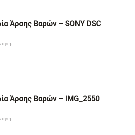
ία Άρσης Βαρών – SONY DSC
τηση...
ία Άρσης Βαρών – IMG_2550
τηση...