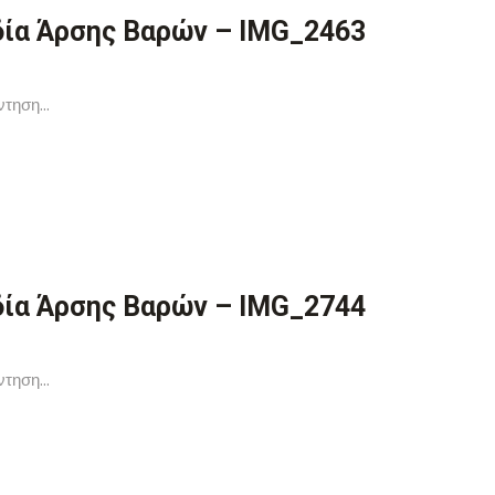
ία Άρσης Βαρών – IMG_2463
τηση...
ία Άρσης Βαρών – IMG_2744
τηση...