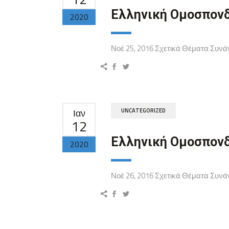
Ελληνική Ομοσπονδ
2020
Νοέ 25, 2016 Σχετικά Θέματα Συνάν
Ιαν
UNCATEGORIZED
12
Ελληνική Ομοσπονδ
2020
Νοέ 26, 2016 Σχετικά Θέματα Συνάν