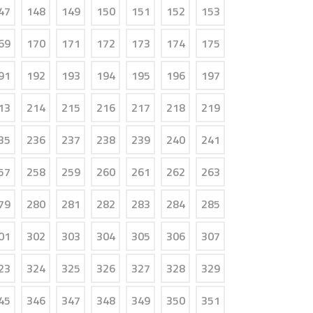
47
148
149
150
151
152
153
69
170
171
172
173
174
175
91
192
193
194
195
196
197
13
214
215
216
217
218
219
35
236
237
238
239
240
241
57
258
259
260
261
262
263
79
280
281
282
283
284
285
01
302
303
304
305
306
307
23
324
325
326
327
328
329
45
346
347
348
349
350
351