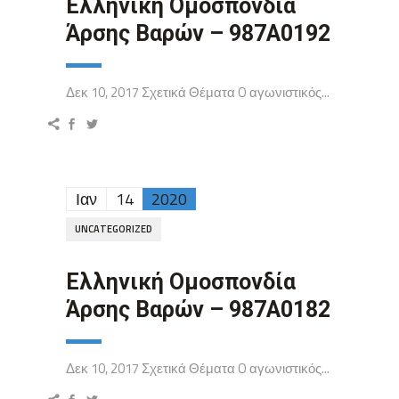
Ελληνική Ομοσπονδία
Άρσης Βαρών – 987A0192
Δεκ 10, 2017 Σχετικά Θέματα O αγωνιστικός...
Ιαν
14
2020
UNCATEGORIZED
Ελληνική Ομοσπονδία
Άρσης Βαρών – 987A0182
Δεκ 10, 2017 Σχετικά Θέματα O αγωνιστικός...