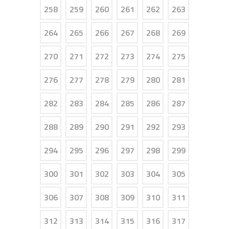
258
259
260
261
262
263
264
265
266
267
268
269
270
271
272
273
274
275
276
277
278
279
280
281
282
283
284
285
286
287
288
289
290
291
292
293
294
295
296
297
298
299
300
301
302
303
304
305
306
307
308
309
310
311
312
313
314
315
316
317