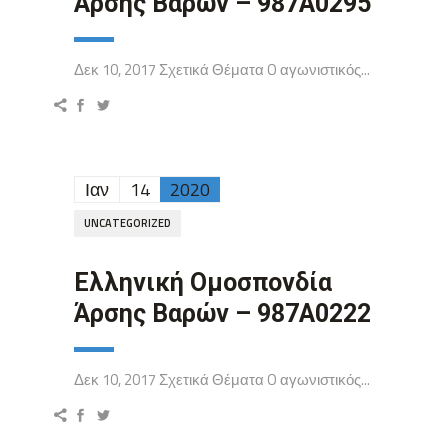
Άρσης Βαρών – 987A0295
Δεκ 10, 2017 Σχετικά Θέματα O αγωνιστικός...
Ιαν
14
2020
UNCATEGORIZED
Ελληνική Ομοσπονδία
Άρσης Βαρών – 987A0222
Δεκ 10, 2017 Σχετικά Θέματα O αγωνιστικός...