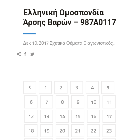
Ελληνική Ομοσπονδία
Άρσης Βαρών – 987A0117
Δεκ 10, 2017 Σχετικά Θέματα O αγωνιστικός...
1
2
3
4
5
6
7
8
9
10
11
12
13
14
15
16
17
18
19
20
21
22
23