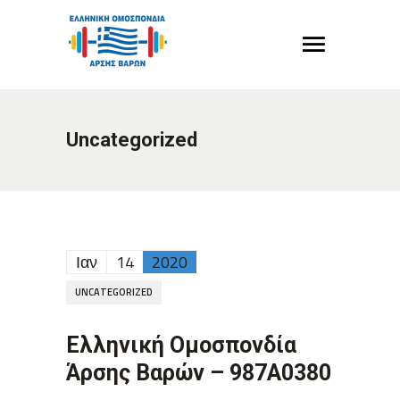
Uncategorized
Ιαν
14
2020
UNCATEGORIZED
Ελληνική Ομοσπονδία
Άρσης Βαρών – 987A0380