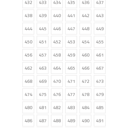
432
433
434
435
436
437
438
439
440
441
442
443
444
445
446
447
448
449
450
451
452
453
454
455
456
457
458
459
460
461
462
463
464
465
466
467
468
469
470
471
472
473
474
475
476
477
478
479
480
481
482
483
484
485
486
487
488
489
490
491