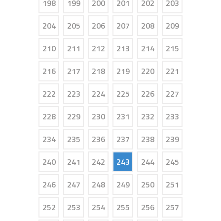
198
199
200
201
202
203
204
205
206
207
208
209
210
211
212
213
214
215
216
217
218
219
220
221
222
223
224
225
226
227
228
229
230
231
232
233
234
235
236
237
238
239
240
241
242
243
244
245
246
247
248
249
250
251
252
253
254
255
256
257