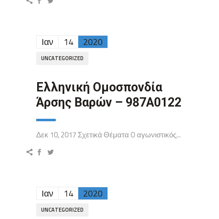
Ιαν
14
2020
UNCATEGORIZED
Ελληνική Ομοσπονδία
Άρσης Βαρών – 987A0122
Δεκ 10, 2017 Σχετικά Θέματα O αγωνιστικός...
Ιαν
14
2020
UNCATEGORIZED