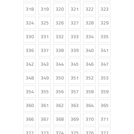
318
319
320
321
322
323
324
325
326
327
328
329
330
331
332
333
334
335
336
337
338
339
340
341
342
343
344
345
346
347
348
349
350
351
352
353
354
355
356
357
358
359
360
361
362
363
364
365
366
367
368
369
370
371
372
373
374
375
376
377