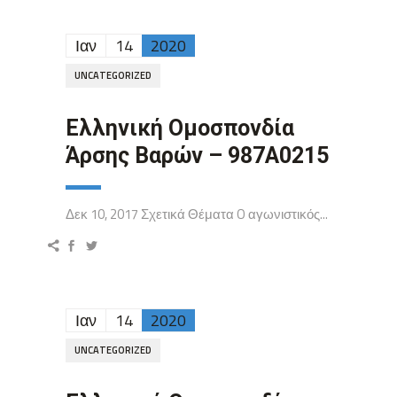
Ιαν
14
2020
UNCATEGORIZED
Ελληνική Ομοσπονδία
Άρσης Βαρών – 987A0215
Δεκ 10, 2017 Σχετικά Θέματα O αγωνιστικός...
Ιαν
14
2020
UNCATEGORIZED