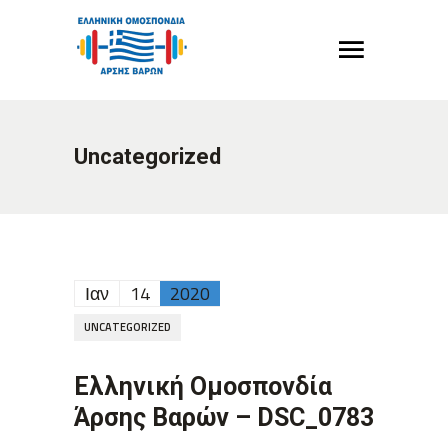
Uncategorized
Ιαν
14
2020
UNCATEGORIZED
Ελληνική Ομοσπονδία
Άρσης Βαρών – DSC_0783