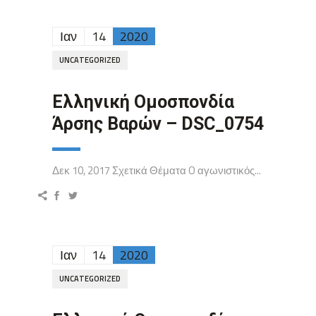
Ιαν
14
2020
UNCATEGORIZED
Ελληνική Ομοσπονδία
Άρσης Βαρών – DSC_0754
Δεκ 10, 2017 Σχετικά Θέματα O αγωνιστικός...
Ιαν
14
2020
UNCATEGORIZED