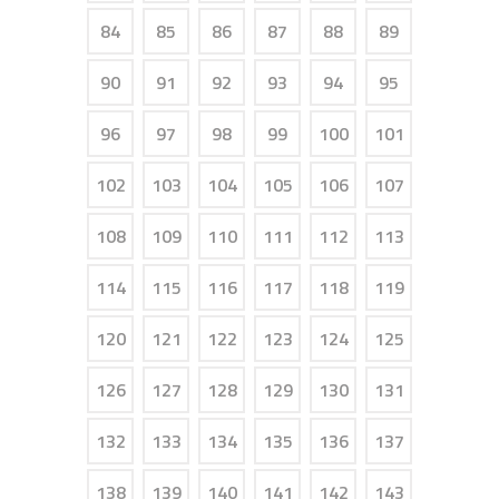
84
85
86
87
88
89
90
91
92
93
94
95
96
97
98
99
100
101
102
103
104
105
106
107
108
109
110
111
112
113
114
115
116
117
118
119
120
121
122
123
124
125
126
127
128
129
130
131
132
133
134
135
136
137
138
139
140
141
142
143