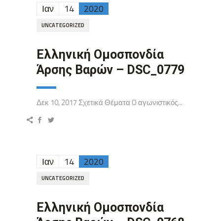
Ιαν
14
2020
UNCATEGORIZED
Ελληνική Ομοσπονδία
Άρσης Βαρών – DSC_0779
Δεκ 10, 2017 Σχετικά Θέματα O αγωνιστικός...
Ιαν
14
2020
UNCATEGORIZED
Ελληνική Ομοσπονδία