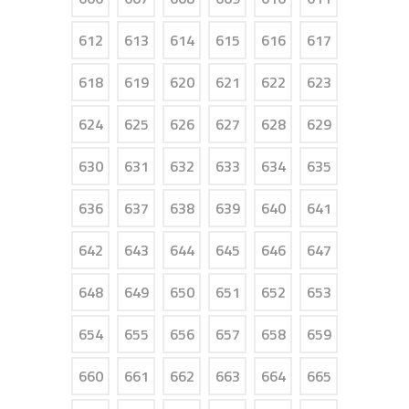
612
613
614
615
616
617
618
619
620
621
622
623
624
625
626
627
628
629
630
631
632
633
634
635
636
637
638
639
640
641
642
643
644
645
646
647
648
649
650
651
652
653
654
655
656
657
658
659
660
661
662
663
664
665