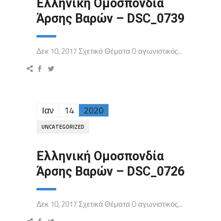
Ελληνική Ομοσπονδία
Άρσης Βαρών – DSC_0739
Δεκ 10, 2017 Σχετικά Θέματα O αγωνιστικός...
Ιαν
14
2020
UNCATEGORIZED
Ελληνική Ομοσπονδία
Άρσης Βαρών – DSC_0726
Δεκ 10, 2017 Σχετικά Θέματα O αγωνιστικός...