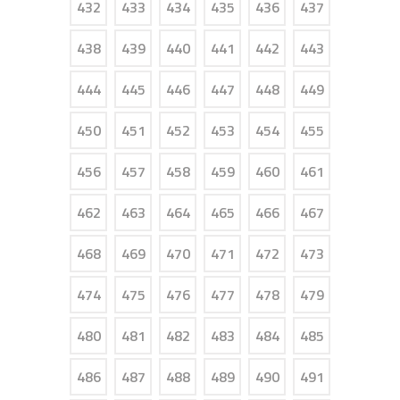
432
433
434
435
436
437
438
439
440
441
442
443
444
445
446
447
448
449
450
451
452
453
454
455
456
457
458
459
460
461
462
463
464
465
466
467
468
469
470
471
472
473
474
475
476
477
478
479
480
481
482
483
484
485
486
487
488
489
490
491