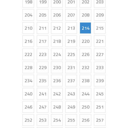
198
199
200
201
202
203
204
205
206
207
208
209
210
211
212
213
214
215
216
217
218
219
220
221
222
223
224
225
226
227
228
229
230
231
232
233
234
235
236
237
238
239
240
241
242
243
244
245
246
247
248
249
250
251
252
253
254
255
256
257