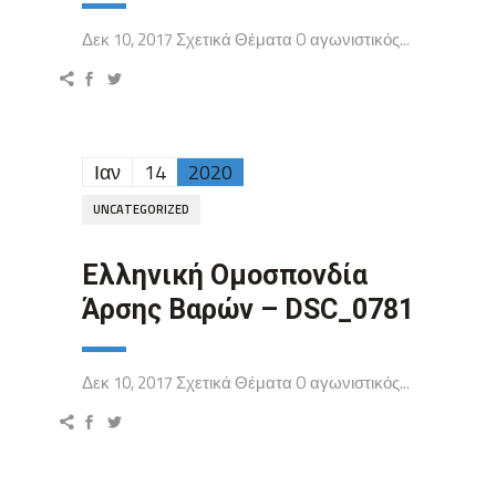
Δεκ 10, 2017 Σχετικά Θέματα O αγωνιστικός...
Ιαν
14
2020
UNCATEGORIZED
Ελληνική Ομοσπονδία
Άρσης Βαρών – DSC_0781
Δεκ 10, 2017 Σχετικά Θέματα O αγωνιστικός...