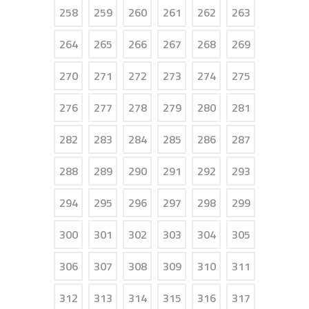
258
259
260
261
262
263
264
265
266
267
268
269
270
271
272
273
274
275
276
277
278
279
280
281
282
283
284
285
286
287
288
289
290
291
292
293
294
295
296
297
298
299
300
301
302
303
304
305
306
307
308
309
310
311
312
313
314
315
316
317