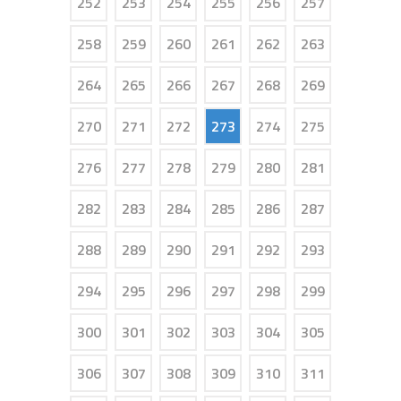
252
253
254
255
256
257
258
259
260
261
262
263
264
265
266
267
268
269
270
271
272
273
274
275
276
277
278
279
280
281
282
283
284
285
286
287
288
289
290
291
292
293
294
295
296
297
298
299
300
301
302
303
304
305
306
307
308
309
310
311