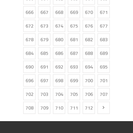
666
667
668
669
670
671
672
673
674
675
676
677
678
679
680
681
682
683
684
685
686
687
688
689
690
691
692
693
694
695
696
697
698
699
700
701
702
703
704
705
706
707
708
709
710
711
712