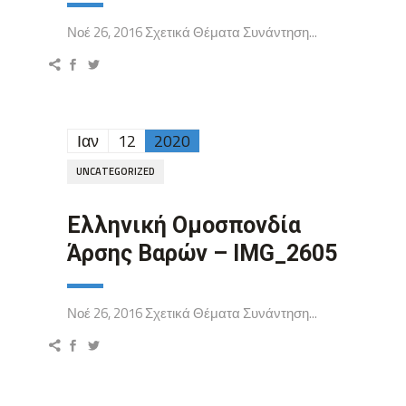
Νοέ 26, 2016 Σχετικά Θέματα Συνάντηση...
Ιαν
12
2020
UNCATEGORIZED
Ελληνική Ομοσπονδία
Άρσης Βαρών – IMG_2605
Νοέ 26, 2016 Σχετικά Θέματα Συνάντηση...