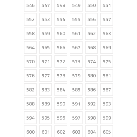
546
547
548
549
550
551
552
553
554
555
556
557
558
559
560
561
562
563
564
565
566
567
568
569
570
571
572
573
574
575
576
577
578
579
580
581
582
583
584
585
586
587
588
589
590
591
592
593
594
595
596
597
598
599
600
601
602
603
604
605