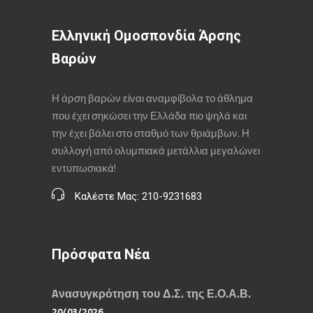
Ελληνική Ομοσπονδία Άρσης
Βαρών
Η άρση βαρών είναι αναμφίβολα το άθλημα
που έχει σηκώσει την Ελλάδα πιο ψηλά και
την έχει βάλει στο σταθμό των θριάμβων. Η
συλλογή από ολυμπιακά μετάλλια μεγαλώνει
εντυπωσιακά!
Καλέστε Μας: 210-9231683
Πρόσφατα Νέα
Aνασυγκρότηση του Δ.Σ. της Ε.Ο.Α.Β.
20/03/2026