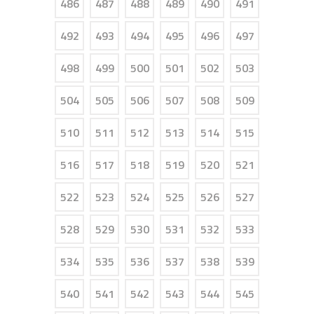
486
487
488
489
490
491
492
493
494
495
496
497
498
499
500
501
502
503
504
505
506
507
508
509
510
511
512
513
514
515
516
517
518
519
520
521
522
523
524
525
526
527
528
529
530
531
532
533
534
535
536
537
538
539
540
541
542
543
544
545