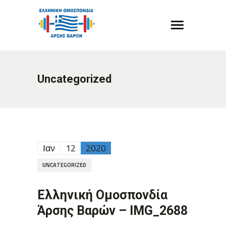
Uncategorized
Ιαν
12
2020
UNCATEGORIZED
Ελληνική Ομοσπονδία
Άρσης Βαρών – IMG_2688