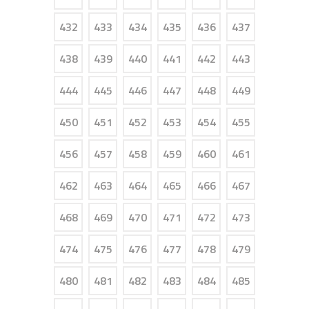
432
433
434
435
436
437
438
439
440
441
442
443
444
445
446
447
448
449
450
451
452
453
454
455
456
457
458
459
460
461
462
463
464
465
466
467
468
469
470
471
472
473
474
475
476
477
478
479
480
481
482
483
484
485