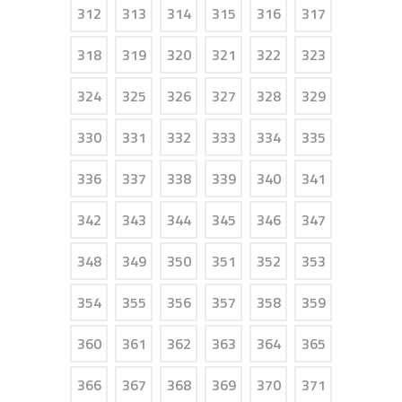
312
313
314
315
316
317
318
319
320
321
322
323
324
325
326
327
328
329
330
331
332
333
334
335
336
337
338
339
340
341
342
343
344
345
346
347
348
349
350
351
352
353
354
355
356
357
358
359
360
361
362
363
364
365
366
367
368
369
370
371