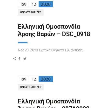
Ιαν
12
2020
UNCATEGORIZED
Ελληνική Ομοσπονδία
Άρσης Βαρών – DSC_0918
Νοέ 23, 2018 Σχετικά Θέματα Συνάντηση...
Ιαν
12
2020
UNCATEGORIZED
Ελληνική Ομοσπονδία