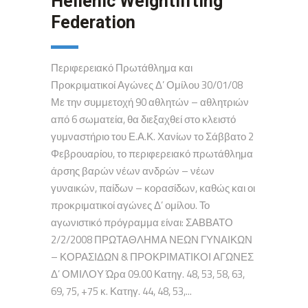
Hellenic Weightlifting
Federation
Περιφερειακό Πρωτάθλημα και
Προκριματικοί Αγώνες Δ’ Ομίλου 30/01/08
Με την συμμετοχή 90 αθλητών – αθλητριών
από 6 σωματεία, θα διεξαχθεί στο κλειστό
γυμναστήριο του Ε.Α.Κ. Χανίων το Σάββατο 2
Φεβρουαρίου, το περιφερειακό πρωτάθλημα
άρσης βαρών νέων ανδρών – νέων
γυναικών, παίδων – κορασίδων, καθώς και οι
προκριματικοί αγώνες Δ’ ομίλου. Το
αγωνιστικό πρόγραμμα είναι: ΣΑΒΒΑΤΟ
2/2/2008 ΠΡΩΤΑΘΛΗΜΑ ΝΕΩΝ ΓΥΝΑΙΚΩΝ
– ΚΟΡΑΣΙΔΩΝ & ΠΡΟΚΡΙΜΑΤΙΚΟΙ ΑΓΩΝΕΣ
Δ’ ΟΜΙΛΟΥ Ώρα 09.00 Κατηγ. 48, 53, 58, 63,
69, 75, +75 κ. Κατηγ. 44, 48, 53,...