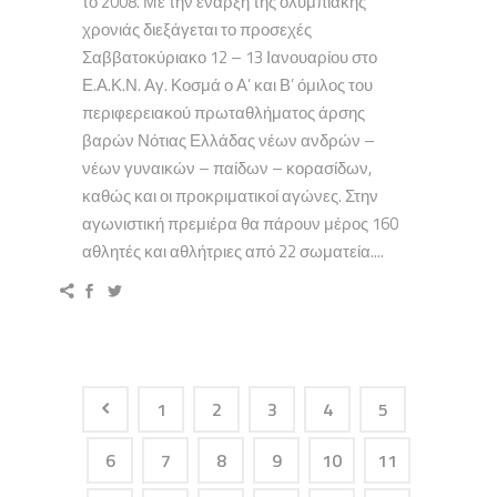
το 2008. Με την έναρξη της ολυμπιακής
χρονιάς διεξάγεται το προσεχές
Σαββατοκύριακο 12 – 13 Ιανουαρίου στο
Ε.Α.Κ.Ν. Αγ. Κοσμά ο Α’ και Β’ όμιλος του
περιφερειακού πρωταθλήματος άρσης
βαρών Νότιας Ελλάδας νέων ανδρών –
νέων γυναικών – παίδων – κορασίδων,
καθώς και οι προκριματικοί αγώνες. Στην
αγωνιστική πρεμιέρα θα πάρουν μέρος 160
αθλητές και αθλήτριες από 22 σωματεία....
1
2
3
4
5
6
7
8
9
10
11