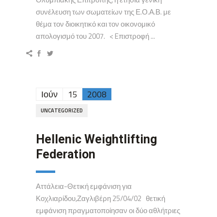
συνέλευση των σωματείων της Ε.Ο.Α.Β. με
θέμα τον διοικητικό και τον οικονομικό
απολογισμό του 2007. < Eπιστροφή ...
Ιούν
15
2008
UNCATEGORIZED
Hellenic Weightlifting
Federation
Αττάλεια-Θετική εμφάνιση για
Κοχλιαρίδου,Ζαγλιβέρη 25/04/02 θετική
εμφάνιση πραγματοποίησαν οι δύο αθλήτριες