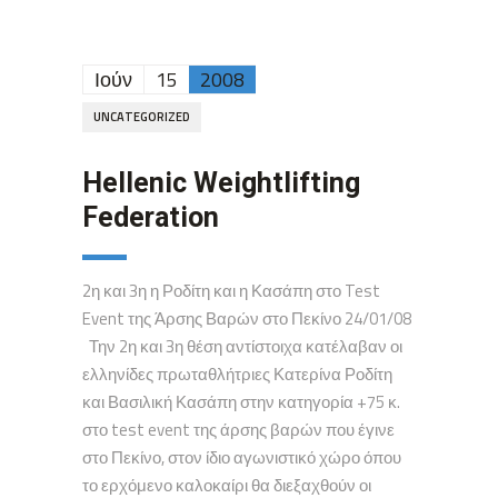
Ιούν
15
2008
UNCATEGORIZED
Hellenic Weightlifting
Federation
2η και 3η η Ροδίτη και η Κασάπη στο Test
Event της Άρσης Βαρών στο Πεκίνο 24/01/08
Την 2η και 3η θέση αντίστοιχα κατέλαβαν οι
ελληνίδες πρωταθλήτριες Κατερίνα Ροδίτη
και Βασιλική Κασάπη στην κατηγορία +75 κ.
στο test event της άρσης βαρών που έγινε
στο Πεκίνο, στον ίδιο αγωνιστικό χώρο όπου
το ερχόμενο καλοκαίρι θα διεξαχθούν οι