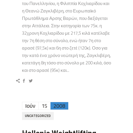
του Πανελληνίου, η Φιλιππία Κοχλιαρίδου και
η Θεανώ Ζαγκλιβέρη, στο Ευρωπαϊκό
Πρωτάθλημα Αρσης Βαρών, που διεξάγεται
στην Αττάλεια. Στην κατηγορία των 75κ. η
32χρονη Κοχλιαρίδου με 217,5 κιλά κατέλαβε
την 7η θέση στο σύνολο, ενώ ήταν 7η στο
αρασέ (97,5κ) και 6η στο ζετέ (120κ). Οσο για
την κατά ένα χρόνο νεώτερή της, Ζαγκλιβέρη,
κατετάγη 8η τόσο στο σύνολο με 200 κιλά, όσο
και στο αρασέ (95κ) και...
Ιούν
15
2008
UNCATEGORIZED