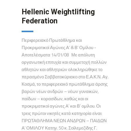
Hellenic Weightlifting
Federation
Περιφερειακό Πρωτάθλημα και
Προκριματικοί Αγώνες Α’ & Β’ Ομίλου -
Αποτελέσματα 14/01/08 Με απόλυτη
οργανωτική επιτυχία και συμμετοχή πολλών
αθλητών και αθλητριών ολοκληρώθηκε το
περασμένο Σαββατοκύριακο στο Ε.Α.Κ.Ν. Αγ.
Κοσμά, το περιφερειακό πρωτάθλημα άρσης
βαρών νέων ανδρών – νέων γυναικών,
παίδων – κορασίδων, καθώς και οι
προκριματικοί αγώνες Α’ και Β’ ομίλου. Οι
τρεις πρώτοι νικητές κατά κατηγορία είναι:
ΠΡΩΤΑΘΛΗΜΑ ΝΕΩΝ ΑΝΔΡΩΝ – ΠΑΙΔΩΝ
Α’ ΟΜΙΛΟΥ Κατηγ. 50 κ. Σοϊλεμεζίδης Γ.