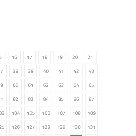
5
16
17
18
19
20
21
37
38
39
40
41
42
43
59
60
61
62
63
64
65
81
82
83
84
85
86
87
03
104
105
106
107
108
109
25
126
127
128
129
130
131