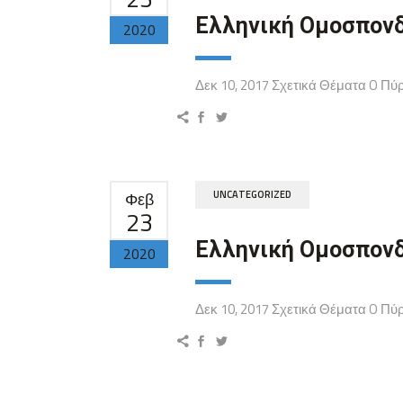
Ελληνική Ομοσπονδ
2020
Δεκ 10, 2017 Σχετικά Θέματα O Πύρ
Φεβ
UNCATEGORIZED
23
Ελληνική Ομοσπονδ
2020
Δεκ 10, 2017 Σχετικά Θέματα O Πύρ