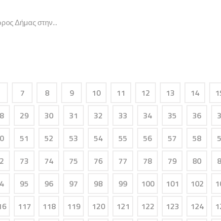
ρος Δήμας στην...
7
8
9
10
11
12
13
14
1
8
29
30
31
32
33
34
35
36
0
51
52
53
54
55
56
57
58
2
73
74
75
76
77
78
79
80
4
95
96
97
98
99
100
101
102
1
16
117
118
119
120
121
122
123
124
1