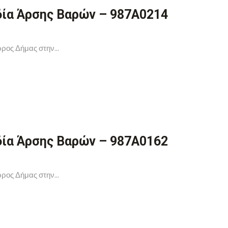
ία Άρσης Βαρών – 987A0214
ρος Δήμας στην...
ία Άρσης Βαρών – 987A0162
ρος Δήμας στην...