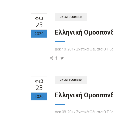
Φεβ
UNCATEGORIZED
23
Ελληνική Ομοσπονδ
2020
Δεκ 10, 2017 Σχετικά Θέματα O Πύρ
Φεβ
UNCATEGORIZED
23
Ελληνική Ομοσπονδ
2020
Δεκ 08, 2017 Σχετικά Θέματα O Πύρ