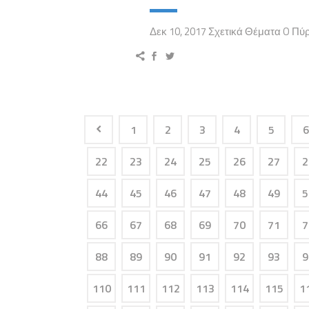
Δεκ 10, 2017 Σχετικά Θέματα O Πύρ
1
2
3
4
5
6
22
23
24
25
26
27
2
44
45
46
47
48
49
5
66
67
68
69
70
71
7
88
89
90
91
92
93
9
110
111
112
113
114
115
1