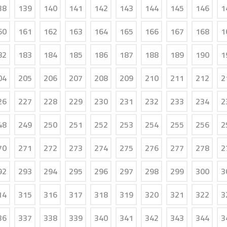
38
139
140
141
142
143
144
145
146
1
60
161
162
163
164
165
166
167
168
1
82
183
184
185
186
187
188
189
190
1
04
205
206
207
208
209
210
211
212
2
26
227
228
229
230
231
232
233
234
2
48
249
250
251
252
253
254
255
256
2
70
271
272
273
274
275
276
277
278
2
92
293
294
295
296
297
298
299
300
3
14
315
316
317
318
319
320
321
322
3
36
337
338
339
340
341
342
343
344
3