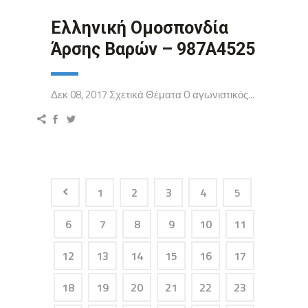
Ελληνική Ομοσπονδία
Άρσης Βαρών – 987A4525
Δεκ 08, 2017 Σχετικά Θέματα O αγωνιστικός...
1
2
3
4
5
6
7
8
9
10
11
12
13
14
15
16
17
18
19
20
21
22
23