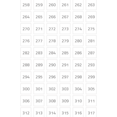
258
259
260
261
262
263
264
265
266
267
268
269
270
271
272
273
274
275
276
277
278
279
280
281
282
283
284
285
286
287
288
289
290
291
292
293
294
295
296
297
298
299
300
301
302
303
304
305
306
307
308
309
310
311
312
313
314
315
316
317