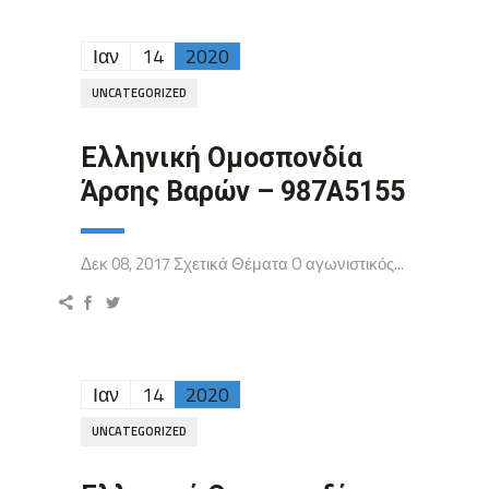
Ιαν
14
2020
UNCATEGORIZED
Ελληνική Ομοσπονδία
Άρσης Βαρών – 987A5155
Δεκ 08, 2017 Σχετικά Θέματα O αγωνιστικός...
Ιαν
14
2020
UNCATEGORIZED