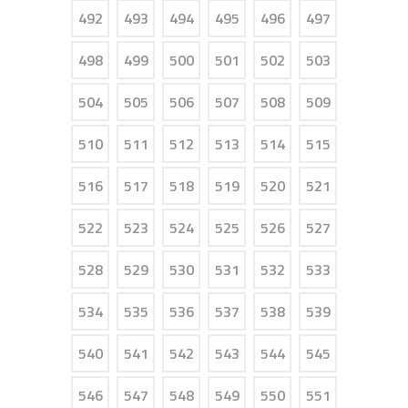
492
493
494
495
496
497
498
499
500
501
502
503
504
505
506
507
508
509
510
511
512
513
514
515
516
517
518
519
520
521
522
523
524
525
526
527
528
529
530
531
532
533
534
535
536
537
538
539
540
541
542
543
544
545
546
547
548
549
550
551