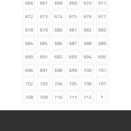
666
667
668
669
670
671
672
673
674
675
676
677
678
679
680
681
682
683
684
685
686
687
688
689
690
691
692
693
694
695
696
697
698
699
700
701
702
703
704
705
706
707
708
709
710
711
712