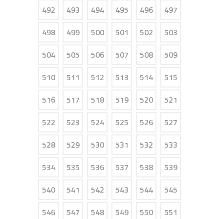
492
493
494
495
496
497
498
499
500
501
502
503
504
505
506
507
508
509
510
511
512
513
514
515
516
517
518
519
520
521
522
523
524
525
526
527
528
529
530
531
532
533
534
535
536
537
538
539
540
541
542
543
544
545
546
547
548
549
550
551