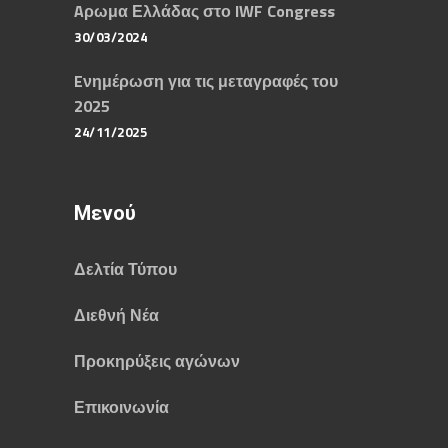
Aρωμα Ελλάδας στο IWF Congress
30/03/2024
Eνημέρωση για τις μεταγραφές του
2025
24/11/2025
Μενού
Δελτία Τύπου
Διεθνή Νέα
Προκηρύξεις αγώνων
Επικοινωνία