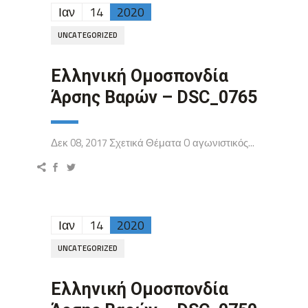
Ιαν
14
2020
UNCATEGORIZED
Ελληνική Ομοσπονδία
Άρσης Βαρών – DSC_0765
Δεκ 08, 2017 Σχετικά Θέματα O αγωνιστικός...
Ιαν
14
2020
UNCATEGORIZED
Ελληνική Ομοσπονδία