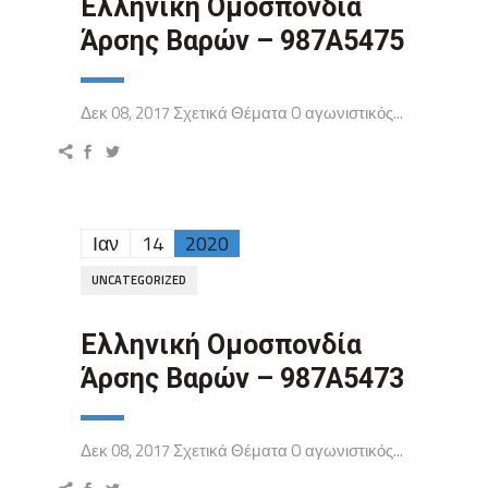
Ελληνική Ομοσπονδία
Άρσης Βαρών – 987A5475
Δεκ 08, 2017 Σχετικά Θέματα O αγωνιστικός...
Ιαν
14
2020
UNCATEGORIZED
Ελληνική Ομοσπονδία
Άρσης Βαρών – 987A5473
Δεκ 08, 2017 Σχετικά Θέματα O αγωνιστικός...