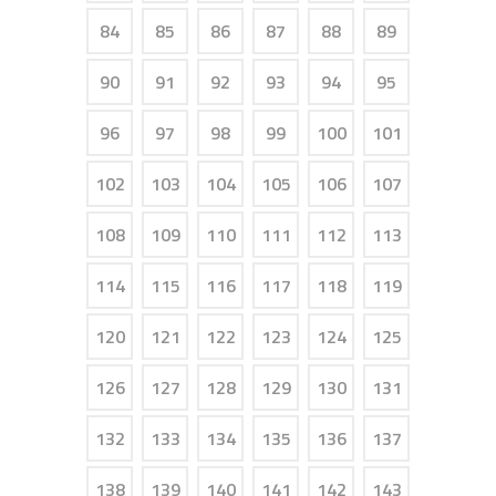
84
85
86
87
88
89
90
91
92
93
94
95
96
97
98
99
100
101
102
103
104
105
106
107
108
109
110
111
112
113
114
115
116
117
118
119
120
121
122
123
124
125
126
127
128
129
130
131
132
133
134
135
136
137
138
139
140
141
142
143