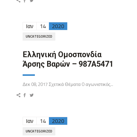
Ιαν
14
2020
UNCATEGORIZED
Ελληνική Ομοσπονδία
Άρσης Βαρών – 987A5471
Δεκ 08, 2017 Σχετικά Θέματα O αγωνιστικός...
Ιαν
14
2020
UNCATEGORIZED