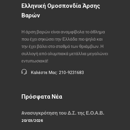
Ελληνική Ομοσπονδία Άρσης
Βαρών
Η άρση βαρών είναι αναμφίβολα το άθλημα
που έχει σηκώσει την Ελλάδα πιο ψηλά και
την έχει βάλει στο σταθμό των θριάμβων. Η
συλλογή από ολυμπιακά μετάλλια μεγαλώνει
εντυπωσιακά!
Καλέστε Μας: 210-9231683
Πρόσφατα Νέα
Aνασυγκρότηση του Δ.Σ. της Ε.Ο.Α.Β.
20/03/2026