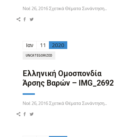
Νοέ 26, 2016 Σχετικά Θέματα Συνάντηση...
Ιαν
11
2020
UNCATEGORIZED
Ελληνική Ομοσπονδία
Άρσης Βαρών – IMG_2692
Νοέ 26, 2016 Σχετικά Θέματα Συνάντηση...