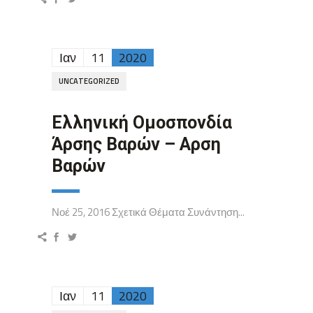
Ιαν
11
2020
UNCATEGORIZED
Ελληνική Ομοσπονδία
Άρσης Βαρών – Αρση
Βαρών
Νοέ 25, 2016 Σχετικά Θέματα Συνάντηση...
Ιαν
11
2020