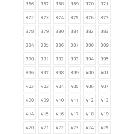
366
367
368
369
370
371
372
373
374
375
376
377
378
379
380
381
382
383
384
385
386
387
388
389
390
391
392
393
394
395
396
397
398
399
400
401
402
403
404
405
406
407
408
409
410
411
412
413
414
415
416
417
418
419
420
421
422
423
424
425