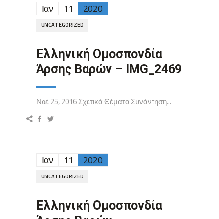
Ιαν
11
2020
UNCATEGORIZED
Ελληνική Ομοσπονδία
Άρσης Βαρών – IMG_2469
Νοέ 25, 2016 Σχετικά Θέματα Συνάντηση...
Ιαν
11
2020
UNCATEGORIZED
Ελληνική Ομοσπονδία