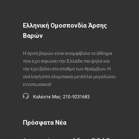
Ελληνική Ομοσπονδία Άρσης
Βαρών
Η άρση βαρών είναι αναμφίβολα το άθλημα
που έχει σηκώσει την Ελλάδα πιο ψηλά και
την έχει βάλει στο σταθμό των θριάμβων. Η
συλλογή από ολυμπιακά μετάλλια μεγαλώνει
εντυπωσιακά!
Καλέστε Μας: 210-9231683
Πρόσφατα Νέα