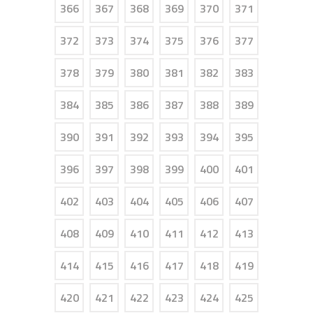
366
367
368
369
370
371
372
373
374
375
376
377
378
379
380
381
382
383
384
385
386
387
388
389
390
391
392
393
394
395
396
397
398
399
400
401
402
403
404
405
406
407
408
409
410
411
412
413
414
415
416
417
418
419
420
421
422
423
424
425