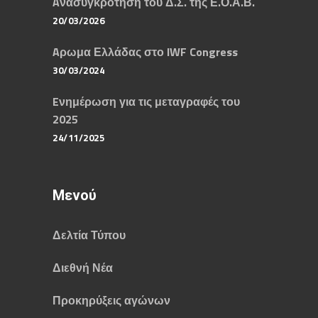
Aνασυγκρότηση του Δ.Σ. της Ε.Ο.Α.Β.
20/03/2026
Aρωμα Ελλάδας στο IWF Congress
30/03/2024
Eνημέρωση για τις μεταγραφές του
2025
24/11/2025
Μενού
Δελτία Τύπου
Διεθνή Νέα
Προκηρύξεις αγώνων