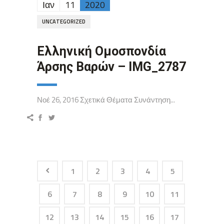
Ιαν
11
2020
UNCATEGORIZED
Ελληνική Ομοσπονδία
Άρσης Βαρών – IMG_2787
Νοέ 26, 2016 Σχετικά Θέματα Συνάντηση...
1
2
3
4
5
6
7
8
9
10
11
12
13
14
15
16
17