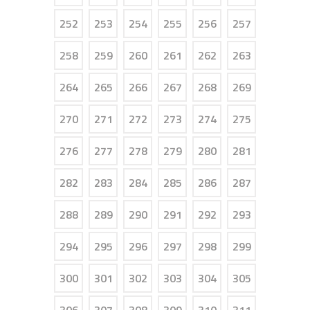
252
253
254
255
256
257
258
259
260
261
262
263
264
265
266
267
268
269
270
271
272
273
274
275
276
277
278
279
280
281
282
283
284
285
286
287
288
289
290
291
292
293
294
295
296
297
298
299
300
301
302
303
304
305