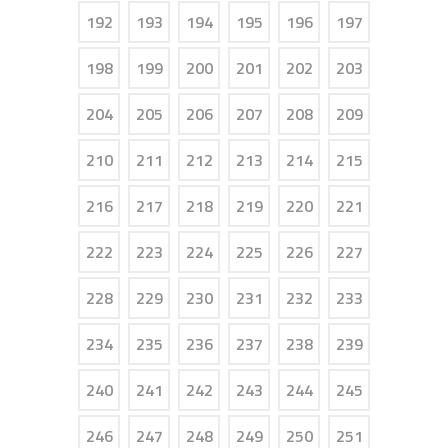
192
193
194
195
196
197
198
199
200
201
202
203
204
205
206
207
208
209
210
211
212
213
214
215
216
217
218
219
220
221
222
223
224
225
226
227
228
229
230
231
232
233
234
235
236
237
238
239
240
241
242
243
244
245
246
247
248
249
250
251