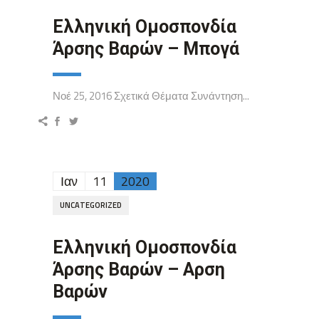
Ελληνική Ομοσπονδία
Άρσης Βαρών – Μπογά
Νοέ 25, 2016 Σχετικά Θέματα Συνάντηση...
Ιαν
11
2020
UNCATEGORIZED
Ελληνική Ομοσπονδία
Άρσης Βαρών – Αρση
Βαρών