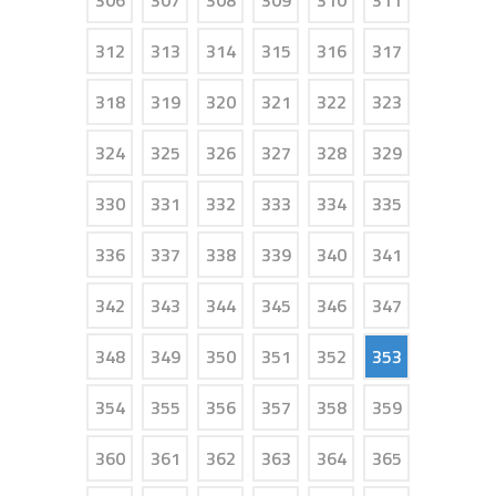
306
307
308
309
310
311
312
313
314
315
316
317
318
319
320
321
322
323
324
325
326
327
328
329
330
331
332
333
334
335
336
337
338
339
340
341
342
343
344
345
346
347
348
349
350
351
352
353
354
355
356
357
358
359
360
361
362
363
364
365