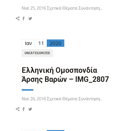
Νοέ 25, 2016 Σχετικά Θέματα Συνάντηση...
Ιαν
11
2020
UNCATEGORIZED
Ελληνική Ομοσπονδία
Άρσης Βαρών – IMG_2807
Νοέ 26, 2016 Σχετικά Θέματα Συνάντηση...