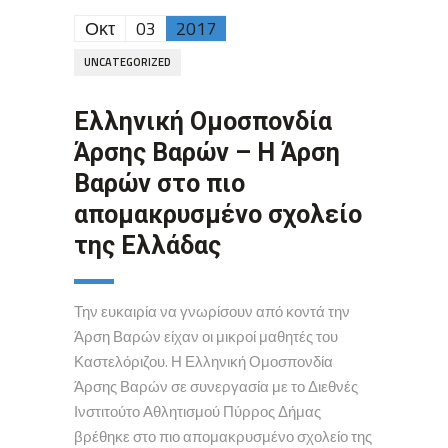
Οκτ
03
2017
UNCATEGORIZED
Ελληνική Ομοσπονδία
Άρσης Βαρών – Η Άρση
Βαρών στο πιο
απομακρυσμένο σχολείο
της Ελλάδας
Την ευκαιρία να γνωρίσουν από κοντά την
Άρση Βαρών είχαν οι μικροί μαθητές του
Καστελόριζου. Η Ελληνική Ομοσπονδία
Άρσης Βαρών σε συνεργασία με το Διεθνές
Ινστιτούτο Αθλητισμού Πύρρος Δήμας
βρέθηκε στο πιο απομακρυσμένο σχολείο της