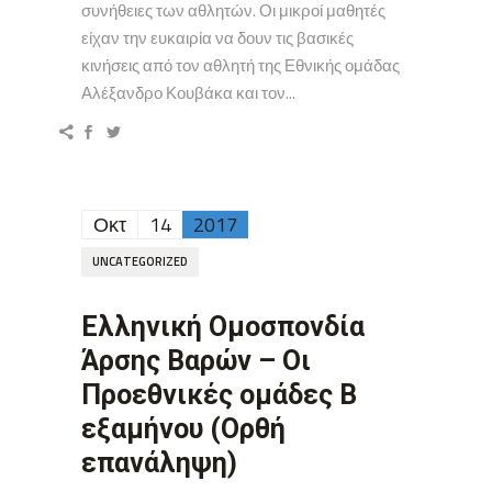
συνήθειες των αθλητών. Οι μικροί μαθητές
είχαν την ευκαιρία να δουν τις βασικές
κινήσεις από τον αθλητή της Εθνικής ομάδας
Αλέξανδρο Κουβάκα και τον...
Οκτ
14
2017
UNCATEGORIZED
Ελληνική Ομοσπονδία
Άρσης Βαρών – Οι
Προεθνικές ομάδες Β
εξαμήνου (Ορθή
επανάληψη)