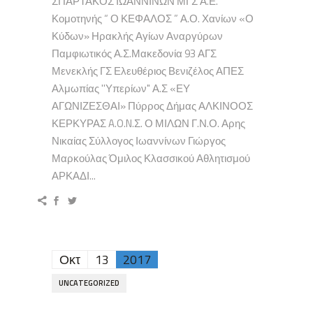
ΣΠΑΡΤΑΚΟΣ ΙΩΑΝΝΙΝΩΝ ΜΓΣ Α.Ε.
Κομοτηνής “ Ο ΚΕΦΑΛΟΣ ” Α.Ο. Χανίων «Ο
Κύδων» Ηρακλής Αγίων Αναργύρων
Παμφιωτικός Α.Σ.Μακεδονία 93 ΑΓΣ
Μενεκλής ΓΣ Ελευθέριος Βενιζέλος ΑΠΕΣ
Αλμωπίας ''Υπερίων" Α.Σ «ΕΥ
ΑΓΩΝΙΖΕΣΘΑΙ» Πύρρος Δήμας ΑΛΚΙΝΟΟΣ
ΚΕΡΚΥΡΑΣ A.O.N.Σ. Ο ΜΙΛΩΝ Γ.Ν.Ο. Αρης
Νικαίας Σύλλογος Ιωαννίνων Γιώργος
Μαρκούλας Όμιλος Κλασσικού Αθλητισμού
ΑΡΚΑΔΙ...
Οκτ
13
2017
UNCATEGORIZED