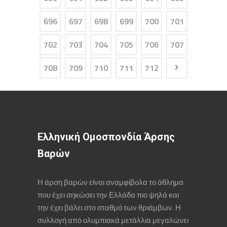
696
697
698
699
700
701
702
703
704
705
706
707
708
709
710
711
712
Ελληνική Ομοσπονδία Άρσης
Βαρών
Η άρση βαρών είναι αναμφίβολα το άθλημα
που έχει σηκώσει την Ελλάδα πιο ψηλά και
την έχει βάλει στο σταθμό των θριάμβων. Η
συλλογή από ολυμπιακά μετάλλια μεγαλώνει