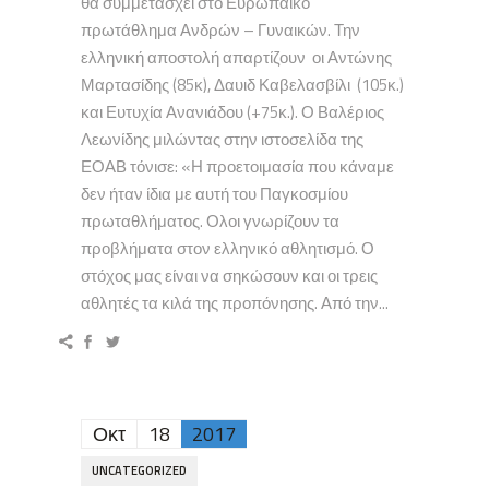
θα συμμετάσχει στο Ευρωπαϊκό
πρωτάθλημα Ανδρών – Γυναικών. Την
ελληνική αποστολή απαρτίζουν οι Αντώνης
Μαρτασίδης (85κ), Δαυιδ Καβελασβίλι (105κ.)
και Ευτυχία Ανανιάδου (+75κ.). Ο Βαλέριος
Λεωνίδης μιλώντας στην ιστοσελίδα της
ΕΟΑΒ τόνισε: «Η προετοιμασία που κάναμε
δεν ήταν ίδια με αυτή του Παγκοσμίου
πρωταθλήματος. Ολοι γνωρίζουν τα
προβλήματα στον ελληνικό αθλητισμό. Ο
στόχος μας είναι να σηκώσουν και οι τρεις
αθλητές τα κιλά της προπόνησης. Από την...
Οκτ
18
2017
UNCATEGORIZED