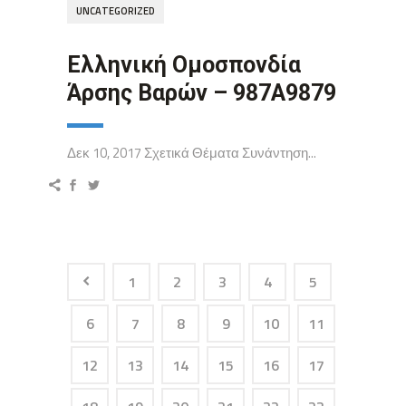
UNCATEGORIZED
Ελληνική Ομοσπονδία
Άρσης Βαρών – 987A9879
Δεκ 10, 2017 Σχετικά Θέματα Συνάντηση...
1
2
3
4
5
6
7
8
9
10
11
12
13
14
15
16
17