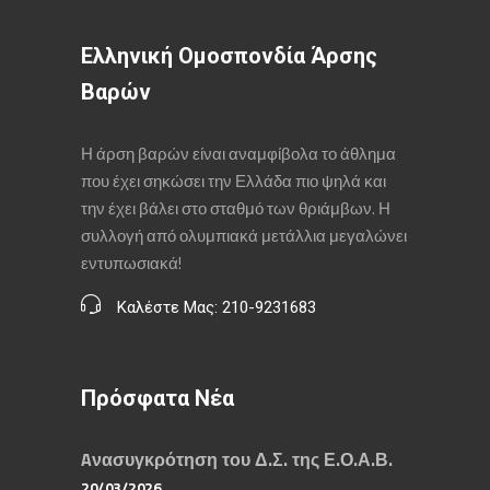
Ελληνική Ομοσπονδία Άρσης
Βαρών
Η άρση βαρών είναι αναμφίβολα το άθλημα
που έχει σηκώσει την Ελλάδα πιο ψηλά και
την έχει βάλει στο σταθμό των θριάμβων. Η
συλλογή από ολυμπιακά μετάλλια μεγαλώνει
εντυπωσιακά!
Καλέστε Μας: 210-9231683
Πρόσφατα Νέα
Aνασυγκρότηση του Δ.Σ. της Ε.Ο.Α.Β.
20/03/2026