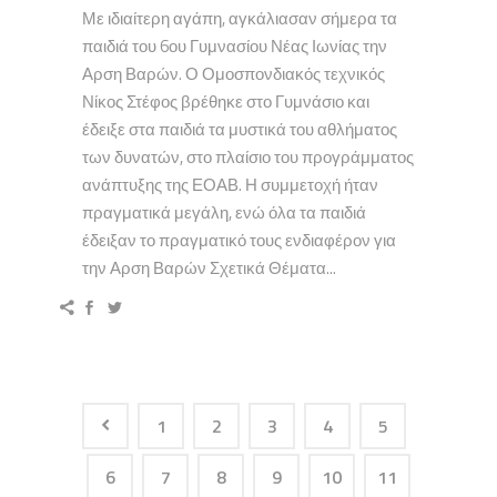
Με ιδιαίτερη αγάπη, αγκάλιασαν σήμερα τα
παιδιά του 6ου Γυμνασίου Νέας Ιωνίας την
Αρση Βαρών. Ο Ομοσπονδιακός τεχνικός
Νίκος Στέφος βρέθηκε στο Γυμνάσιο και
έδειξε στα παιδιά τα μυστικά του αθλήματος
των δυνατών, στο πλαίσιο του προγράμματος
ανάπτυξης της ΕΟΑΒ. Η συμμετοχή ήταν
πραγματικά μεγάλη, ενώ όλα τα παιδιά
έδειξαν το πραγματικό τους ενδιαφέρον για
την Αρση Βαρών Σχετικά Θέματα...
1
2
3
4
5
6
7
8
9
10
11