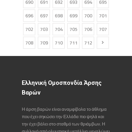
690
691
692
693
694
695
696
697
698
699
700
701
702
703
704
705
706
707
708
709
710
711
712
Ελληνική Ομοσπονδία Άρσης
Βαρών
Η άρση βαρών είναι αναμφίβολα το άθλημα
που έχει σηκώσει την Ελλάδα πιο ψηλά και
την έχει βάλει στο σταθμό των θριάμβων. Η
συλλογή από ολυμπιακά μετάλλια μεγαλώνει