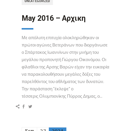
UNCATEGORIZED
May 2016 – Αρχικη
Με απόλυτη επιτυχία ολοκληρώθηκαν οι
πρώτοι αγώνες Βετεράνων που διοργάνωσε
ο Σπάρτακος Ιωαννίνων στην μνήμη του
μεγάλου προπονητή Γιώργου Οικονόμου. Οι
φίλαθλοι της Αρσης Βαρών είχαν την ευκαιρία
να παρακολουθήσουν μεγάλες δόξες του
παρελθόντος του αθλήματος των δυνατών.
Την παράσταση "έκλεψε" ο
τέσσερις Ολυμπιονίκης Πύρρος Δημας, ο...