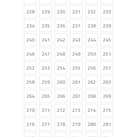
228
229
230
231
232
233
234
235
236
237
238
239
240
241
242
243
244
245
246
247
248
249
250
251
252
253
254
255
256
257
258
259
260
261
262
263
264
265
266
267
268
269
270
271
272
273
274
275
276
277
278
279
280
281