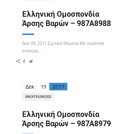
Ελληνική Ομοσπονδία
Άρσης Βαρών – 987A8988
Δεκ 09, 2017 Σχετικά Θέματα Με τεράστια
επιτυχία...
Δεκ
19
2017
UNCATEGORIZED
Ελληνική Ομοσπονδία
Άρσης Βαρών – 987A8979