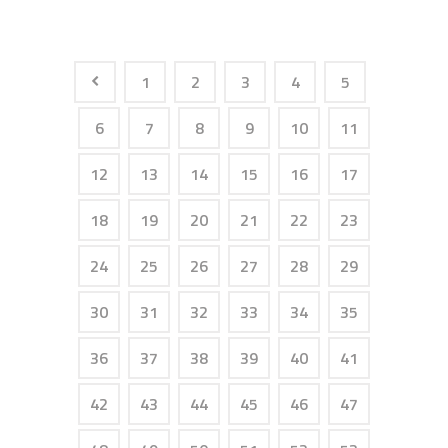
1
2
3
4
5
6
7
8
9
10
11
12
13
14
15
16
17
18
19
20
21
22
23
24
25
26
27
28
29
30
31
32
33
34
35
36
37
38
39
40
41
42
43
44
45
46
47