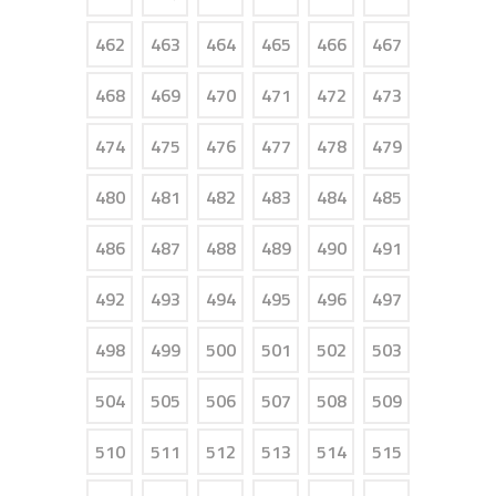
462
463
464
465
466
467
468
469
470
471
472
473
474
475
476
477
478
479
480
481
482
483
484
485
486
487
488
489
490
491
492
493
494
495
496
497
498
499
500
501
502
503
504
505
506
507
508
509
510
511
512
513
514
515