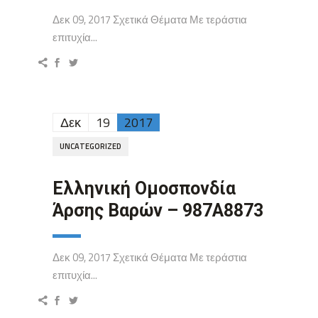
Δεκ 09, 2017 Σχετικά Θέματα Με τεράστια
επιτυχία...
Δεκ
19
2017
UNCATEGORIZED
Ελληνική Ομοσπονδία
Άρσης Βαρών – 987A8873
Δεκ 09, 2017 Σχετικά Θέματα Με τεράστια
επιτυχία...