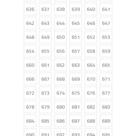
636
637
638
639
640
641
642
643
644
645
646
647
648
649
650
651
652
653
654
655
656
657
658
659
660
661
662
663
664
665
666
667
668
669
670
671
672
673
674
675
676
677
678
679
680
681
682
683
684
685
686
687
688
689
690
691
692
693
694
695