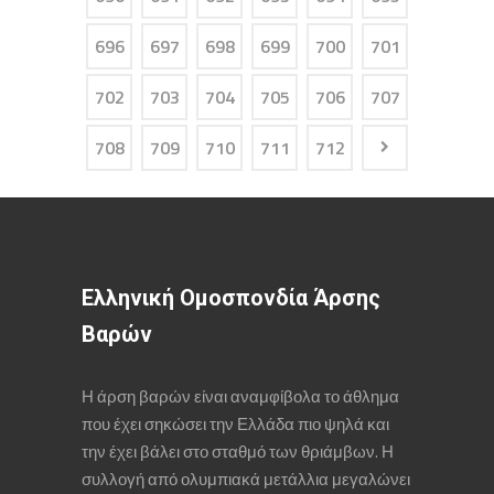
696
697
698
699
700
701
702
703
704
705
706
707
708
709
710
711
712
Ελληνική Ομοσπονδία Άρσης
Βαρών
Η άρση βαρών είναι αναμφίβολα το άθλημα
που έχει σηκώσει την Ελλάδα πιο ψηλά και
την έχει βάλει στο σταθμό των θριάμβων. Η
συλλογή από ολυμπιακά μετάλλια μεγαλώνει