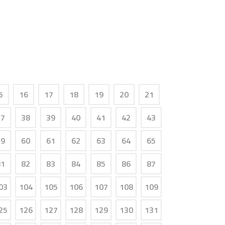
5
16
17
18
19
20
21
37
38
39
40
41
42
43
59
60
61
62
63
64
65
81
82
83
84
85
86
87
03
104
105
106
107
108
109
25
126
127
128
129
130
131