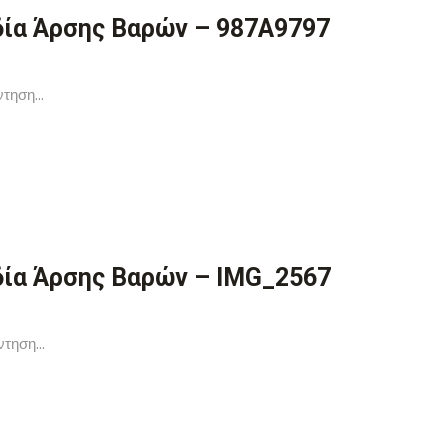
ία Άρσης Βαρών – 987A9797
τηση...
ία Άρσης Βαρών – IMG_2567
τηση...