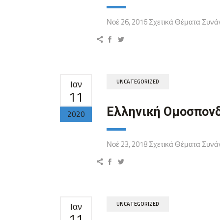
Νοέ 26, 2016 Σχετικά Θέματα Συνάν
Ιαν
UNCATEGORIZED
11
Ελληνική Ομοσπονδ
2020
Νοέ 23, 2018 Σχετικά Θέματα Συνάν
Ιαν
UNCATEGORIZED
11