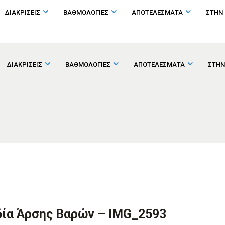
ΔΙΑΚΡΙΣΕΙΣ
ΒΑΘΜΟΛΟΓΙΕΣ
ΑΠΟΤΕΛΕΣΜΑΤΑ
ΣΤΗΝ
ΔΙΑΚΡΙΣΕΙΣ
ΒΑΘΜΟΛΟΓΙΕΣ
ΑΠΟΤΕΛΕΣΜΑΤΑ
ΣΤΗΝ
ία Άρσης Βαρών – IMG_2593