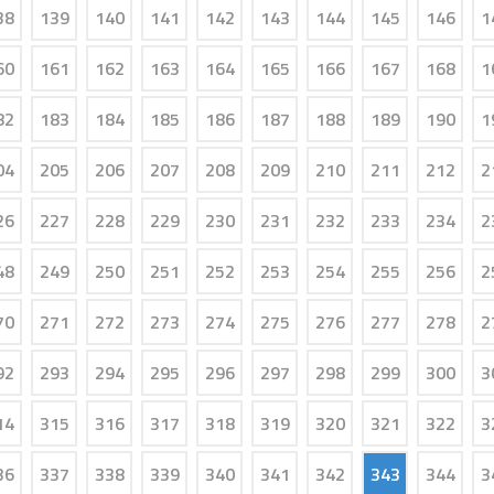
38
139
140
141
142
143
144
145
146
1
60
161
162
163
164
165
166
167
168
1
82
183
184
185
186
187
188
189
190
1
04
205
206
207
208
209
210
211
212
2
26
227
228
229
230
231
232
233
234
2
48
249
250
251
252
253
254
255
256
2
70
271
272
273
274
275
276
277
278
2
92
293
294
295
296
297
298
299
300
3
14
315
316
317
318
319
320
321
322
3
36
337
338
339
340
341
342
343
344
3