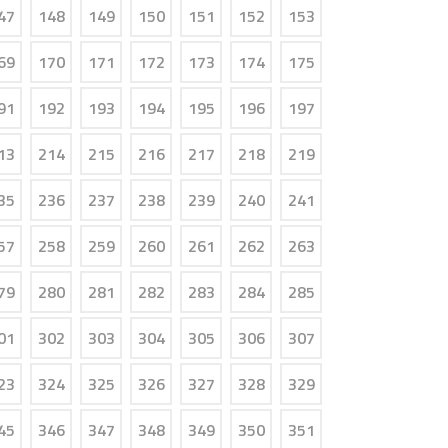
47
148
149
150
151
152
153
69
170
171
172
173
174
175
91
192
193
194
195
196
197
13
214
215
216
217
218
219
35
236
237
238
239
240
241
57
258
259
260
261
262
263
79
280
281
282
283
284
285
01
302
303
304
305
306
307
23
324
325
326
327
328
329
45
346
347
348
349
350
351