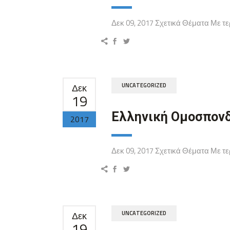
Δεκ 09, 2017 Σχετικά Θέματα Με τερ
Δεκ
UNCATEGORIZED
19
Ελληνική Ομοσπονδ
2017
Δεκ 09, 2017 Σχετικά Θέματα Με τερ
Δεκ
UNCATEGORIZED
19