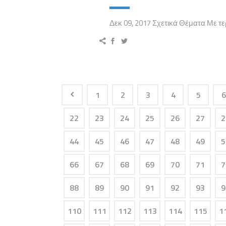
Δεκ 09, 2017 Σχετικά Θέματα Με τερ
1
2
3
4
5
6
22
23
24
25
26
27
2
44
45
46
47
48
49
5
66
67
68
69
70
71
7
88
89
90
91
92
93
9
110
111
112
113
114
115
1