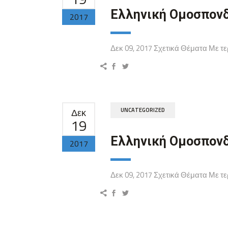
Ελληνική Ομοσπονδ
2017
Δεκ 09, 2017 Σχετικά Θέματα Με τερ
Δεκ
UNCATEGORIZED
19
Ελληνική Ομοσπονδ
2017
Δεκ 09, 2017 Σχετικά Θέματα Με τερ