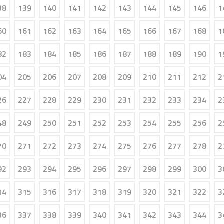
38
139
140
141
142
143
144
145
146
1
60
161
162
163
164
165
166
167
168
1
82
183
184
185
186
187
188
189
190
1
04
205
206
207
208
209
210
211
212
2
26
227
228
229
230
231
232
233
234
2
48
249
250
251
252
253
254
255
256
2
70
271
272
273
274
275
276
277
278
2
92
293
294
295
296
297
298
299
300
3
14
315
316
317
318
319
320
321
322
3
36
337
338
339
340
341
342
343
344
3