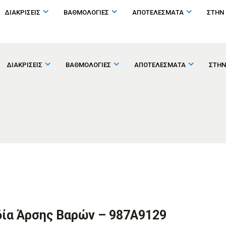
ΔΙΑΚΡΙΣΕΙΣ
ΒΑΘΜΟΛΟΓΙΕΣ
ΑΠΟΤΕΛΕΣΜΑΤΑ
ΣΤΗΝ
ΔΙΑΚΡΙΣΕΙΣ
ΒΑΘΜΟΛΟΓΙΕΣ
ΑΠΟΤΕΛΕΣΜΑΤΑ
ΣΤΗΝ
ία Άρσης Βαρών – 987A9129