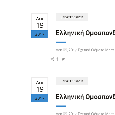
Δεκ
UNCATEGORIZED
19
Ελληνική Ομοσπονδ
2017
Δεκ 09, 2017 Σχετικά Θέματα Με τερ
Δεκ
UNCATEGORIZED
19
Ελληνική Ομοσπονδ
2017
Δεκ 09, 2017 Σχετικά Θέματα Με τερ