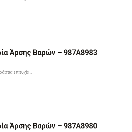
ία Άρσης Βαρών – 987A8983
άστια επιτυχία...
ία Άρσης Βαρών – 987A8980