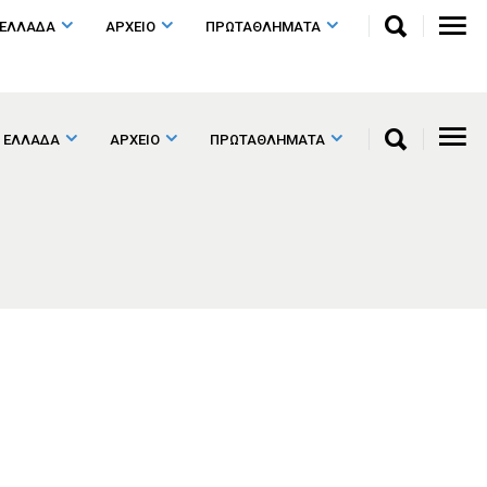
 ΕΛΛΑΔΑ
ΑΡΧΕΙΟ
ΠΡΩΤΑΘΛΗΜΑΤΑ
 ΕΛΛΑΔΑ
ΑΡΧΕΙΟ
ΠΡΩΤΑΘΛΗΜΑΤΑ