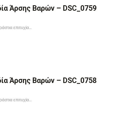
ία Άρσης Βαρών – DSC_0759
άστια επιτυχία...
ία Άρσης Βαρών – DSC_0758
άστια επιτυχία...