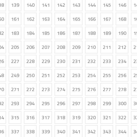
38
139
140
141
142
143
144
145
146
1
60
161
162
163
164
165
166
167
168
1
82
183
184
185
186
187
188
189
190
1
04
205
206
207
208
209
210
211
212
2
26
227
228
229
230
231
232
233
234
2
48
249
250
251
252
253
254
255
256
2
70
271
272
273
274
275
276
277
278
2
92
293
294
295
296
297
298
299
300
3
14
315
316
317
318
319
320
321
322
3
36
337
338
339
340
341
342
343
344
3