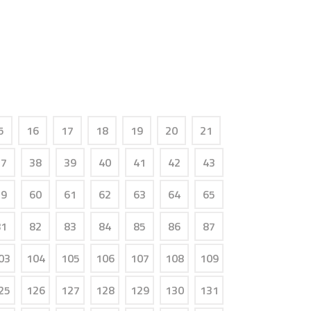
5
16
17
18
19
20
21
37
38
39
40
41
42
43
59
60
61
62
63
64
65
81
82
83
84
85
86
87
03
104
105
106
107
108
109
25
126
127
128
129
130
131