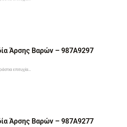
ία Άρσης Βαρών – 987A9297
άστια επιτυχία...
ία Άρσης Βαρών – 987A9277