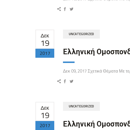
Δεκ
UNCATEGORIZED
19
Ελληνική Ομοσπονδ
2017
Δεκ 09, 2017 Σχετικά Θέματα Με τερ
Δεκ
UNCATEGORIZED
19
Ελληνική Ομοσπονδ
2017