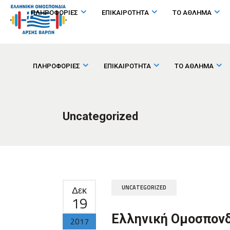
ΠΛΗΡΟΦΟΡΙΕΣ
ΕΠΙΚΑΙΡΟΤΗΤΑ
ΤΟ ΑΘΛΗΜΑ
ΠΛΗΡΟΦΟΡΙΕΣ
ΕΠΙΚΑΙΡΟΤΗΤΑ
ΤΟ ΑΘΛΗΜΑ
Uncategorized
Δεκ
UNCATEGORIZED
19
Ελληνική Ομοσπονδ
2017