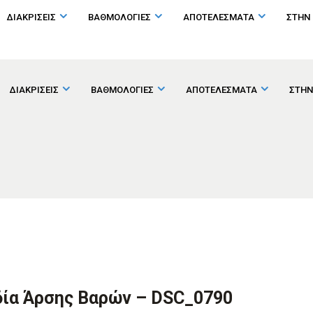
ΔΙΑΚΡΙΣΕΙΣ
ΒΑΘΜΟΛΟΓΙΕΣ
ΑΠΟΤΕΛΕΣΜΑΤΑ
ΣΤΗΝ
ΔΙΑΚΡΙΣΕΙΣ
ΒΑΘΜΟΛΟΓΙΕΣ
ΑΠΟΤΕΛΕΣΜΑΤΑ
ΣΤΗΝ
ία Άρσης Βαρών – DSC_0790