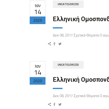
Ιαν
UNCATEGORIZED
14
Ελληνική Ομοσπονδ
2020
Δεκ 08, 2017 Σχετικά Θέματα O αγων
Ιαν
UNCATEGORIZED
14
Ελληνική Ομοσπονδ
2020
Δεκ 08, 2017 Σχετικά Θέματα O αγων