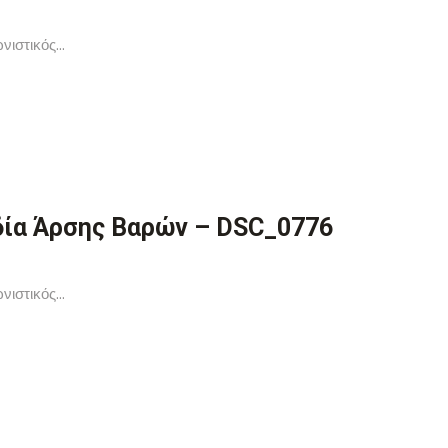
ιστικός...
ία Άρσης Βαρών – DSC_0776
ιστικός...