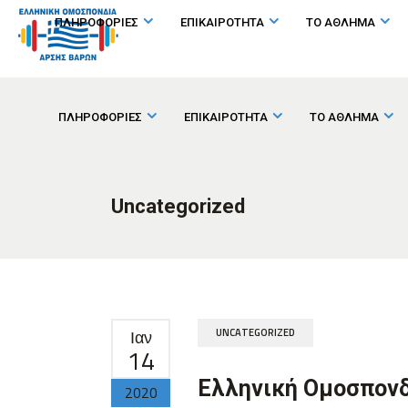
ΠΛΗΡΟΦΟΡΙΕΣ
ΕΠΙΚΑΙΡΟΤΗΤΑ
ΤΟ ΑΘΛΗΜΑ
ΠΛΗΡΟΦΟΡΙΕΣ
ΕΠΙΚΑΙΡΟΤΗΤΑ
ΤΟ ΑΘΛΗΜΑ
Uncategorized
Ιαν
UNCATEGORIZED
14
Ελληνική Ομοσπονδ
2020