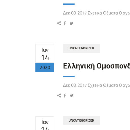
Δεκ 08, 2017 Σχετικά Θέματα O αγων
Ιαν
UNCATEGORIZED
14
Ελληνική Ομοσπονδ
2020
Δεκ 08, 2017 Σχετικά Θέματα O αγων
Ιαν
UNCATEGORIZED
14