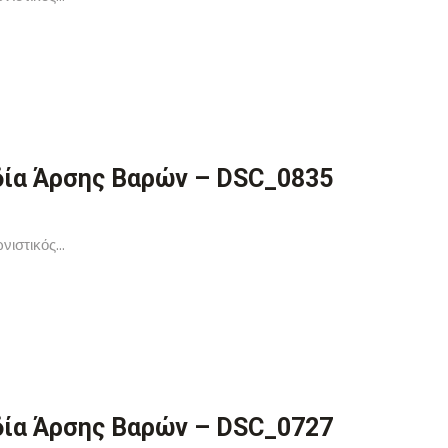
ία Άρσης Βαρών – DSC_0835
ιστικός...
ία Άρσης Βαρών – DSC_0727