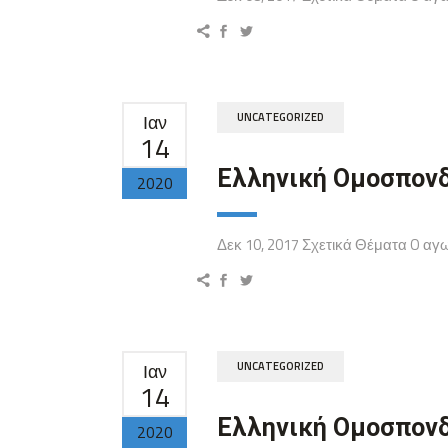
Ιαν
UNCATEGORIZED
14
Ελληνική Ομοσπονδ
2020
Δεκ 10, 2017 Σχετικά Θέματα O αγων
Ιαν
UNCATEGORIZED
14
Ελληνική Ομοσπονδ
2020