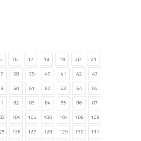
5
16
17
18
19
20
21
37
38
39
40
41
42
43
59
60
61
62
63
64
65
81
82
83
84
85
86
87
03
104
105
106
107
108
109
25
126
127
128
129
130
131