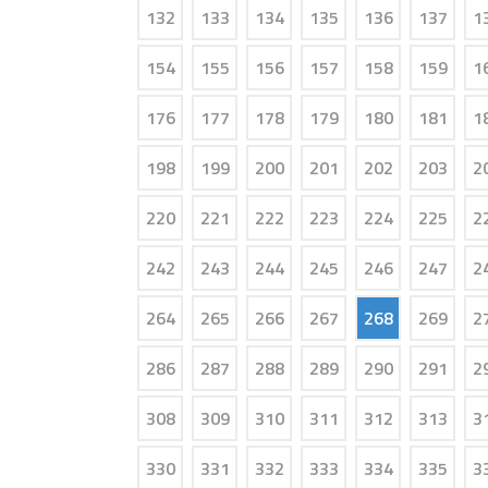
132
133
134
135
136
137
1
154
155
156
157
158
159
1
176
177
178
179
180
181
1
198
199
200
201
202
203
2
220
221
222
223
224
225
2
242
243
244
245
246
247
2
264
265
266
267
268
269
2
286
287
288
289
290
291
2
308
309
310
311
312
313
3
330
331
332
333
334
335
3