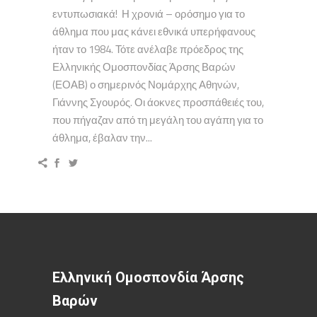
εντυπωσιακά! Η χρονιά – ορόσημο για το
άθλημα που μας κάνει εθνικά υπερήφανους
ήταν το 1984. Τότε ανέλαβε πρόεδρος της
Ελληνικής Ομοσπονδίας Άρσης Βαρών
(ΕΟΑΒ) ο σημερινός Νομάρχης Αθηνών,
Γιάννης Σγουρός. Οι άοκνες προσπάθειές του,
που πήγαζαν από τη μεγάλη του αγάπη για το
άθλημα, έβαλαν την...
Ελληνική Ομοσπονδία Άρσης
Βαρών