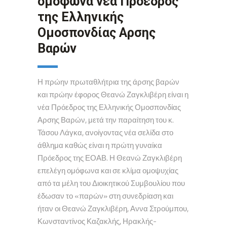
ομόφωνα νέα Πρόεδρος
της Ελληνικής
Ομοσπονδίας Αρσης
Βαρών
Η πρώην πρωταθλήτρια της άρσης βαρών
και πρώην έφορος Θεανώ Ζαγκλιβέρη είναι η
νέα Πρόεδρος της Ελληνικής Ομοσπονδίας
Αρσης Βαρών, μετά την παραίτηση του κ.
Τάσου Λάγκα, ανοίγοντας νέα σελίδα στο
άθλημα καθώς είναι η πρώτη γυναίκα
Πρόεδρος της ΕΟΑΒ. Η Θεανώ Ζαγκλιβέρη
επελέγη ομόφωνα και σε κλίμα ομοψυχίας
από τα μέλη του Διοικητικού Συμβουλίου που
έδωσαν το «παρών» στη συνεδρίαση και
ήταν οι Θεανώ Ζαγκλιβέρη, Αννα Στρούμπου,
Κωνσταντίνος Καζακλής, Ηρακλής-