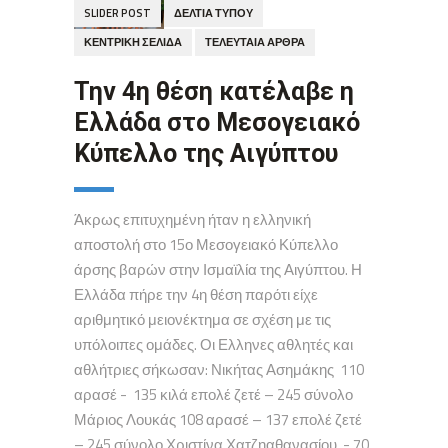
SLIDER POST
ΔΕΛΤΊΑ ΤΎΠΟΥ
ΚΕΝΤΡΙΚΉ ΣΕΛΊΔΑ
ΤΕΛΕΥΤΑΊΑ ΆΡΘΡΑ
Την 4η θέση κατέλαβε η
Ελλάδα στο Μεσογειακό
Κύπελλο της Αιγύπτου
Άκρως επιτυχημένη ήταν η ελληνική
αποστολή στο 15ο Μεσογειακό Κύπελλο
άρσης βαρών στην Ισμαϊλία της Αιγύπτου. Η
Ελλάδα πήρε την 4η θέση παρότι είχε
αριθμητικό μειονέκτημα σε σχέση με τις
υπόλοιπες ομάδες. Οι Ελληνες αθλητές και
αθλήτριες σήκωσαν: Νικήτας Ασημάκης 110
αρασέ - 135 κιλά επολέ ζετέ – 245 σύνολο
Μάριος Λουκάς 108 αρασέ – 137 επολέ ζετέ
– 245 σύνολο Χριστίνα Χατζηαθανασίου - 70