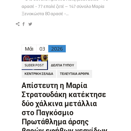
αρασέ - 77 επολέ ζετέ – 147 σύνολο Μαρία
Ξενοκώστα 80 αρασέ -...
Μάι
03
2026
SLIDER POST
ΔΕΛΤΊΑ ΤΎΠΟΥ
ΚΕΝΤΡΙΚΉ ΣΕΛΊΔΑ
ΤΕΛΕΥΤΑΊΑ ΆΡΘΡΑ
Aπίστευτη η Μαρία
Στρατουδάκη κατέκτησε
δύο χάλκινα μετάλλια
στο Παγκόσμιο
Πρωτάθλημα άρσης
βαρών εφήβων νεανίδων