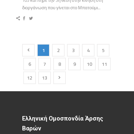
105 και πήρε την 5η θέση στην κίνηση στη
διοργάνωση που γίνεται στο Μπατούμι...
1
2
3
4
5
6
7
8
9
10
11
12
13
Ελληνική Ομοσπονδία Άρσης
Βαρών