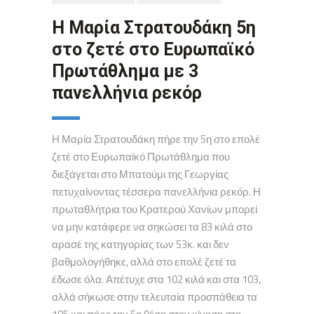
Η Μαρία Στρατουδάκη 5η
στο ζετέ στο Ευρωπαϊκό
Πρωτάθλημα με 3
πανελλήνια ρεκόρ
Η Μαρία Στρατουδάκη πήρε την 5η στο επολέ
ζετέ στο Ευρωπαϊκό Πρωτάθλημα που
διεξάγεται στο Μπατούμι της Γεωργίας
πετυχαίνοντας τέσσερα πανελλήνια ρεκόρ. Η
πρωταθλήτρια του Κρατερού Χανίων μπορεί
να μην κατάφερε να σηκώσει τα 83 κιλά στο
αρασέ της κατηγορίας των 53κ. και δεν
βαθμολογήθηκε, αλλά στο επολέ ζετέ τα
έδωσε όλα. Απέτυχε στα 102 κιλά και στα 103,
αλλά σήκωσε στην τελευταία προσπάθεια τα