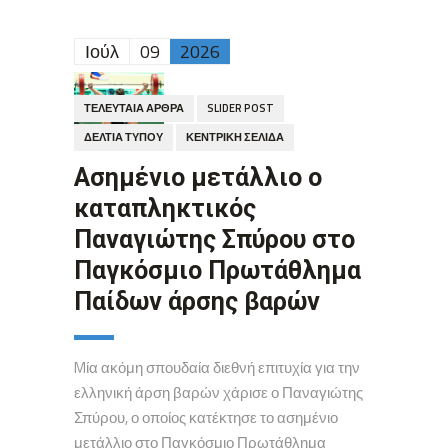
Ιούλ
09
2026
ΤΕΛΕΥΤΑΊΑ ΆΡΘΡΑ
SLIDER POST
ΔΕΛΤΊΑ ΤΎΠΟΥ
ΚΕΝΤΡΙΚΉ ΣΕΛΊΔΑ
Ασημένιο μετάλλιο ο
καταπληκτικός
Παναγιώτης Σπύρου στο
Παγκόσμιο Πρωτάθλημα
Παίδων άρσης βαρών
Mία ακόμη σπουδαία διεθνή επιτυχία για την
ελληνική άρση βαρών χάρισε ο Παναγιώτης
Σπύρου, ο οποίος κατέκτησε το ασημένιο
μετάλλιο στο Παγκόσμιο Πρωτάθλημα