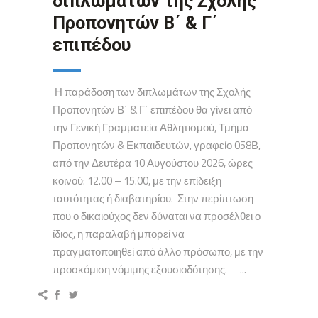
διπλωμάτων της Σχολής
Προπονητών Β΄ & Γ΄
επιπέδου
Η παράδοση των διπλωμάτων της Σχολής
Προπονητών Β΄ & Γ΄ επιπέδου θα γίνει από
την Γενική Γραμματεία Αθλητισμού, Τμήμα
Προπονητών & Εκπαιδευτών, γραφείο 058Β,
από την Δευτέρα 10 Αυγούστου 2026, ώρες
κοινού: 12.00 – 15.00, με την επίδειξη
ταυτότητας ή διαβατηρίου. Στην περίπτωση
που ο δικαιούχος δεν δύναται να προσέλθει ο
ίδιος, η παραλαβή μπορεί να
πραγματοποιηθεί από άλλο πρόσωπο, με την
προσκόμιση νόμιμης εξουσιοδότησης. ...