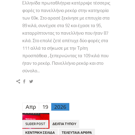
Eλληνίδα πρωταθλήτρια κατέρριψε τέσσερις
φορές το πανελλήνιο ρεκόρ στην κατηγορία
των 69κ. Στο αρασέ ξεκίνησε με επιτυχία στα
89 κιλά, συνέχισε στα 92 και έχασε τα 95,
καταρρίπτοντας το πανελλήνιο που ήταν 87
κιλά. Στο επολέ ζετέ απέτυχε δύο φορές στα
111 αλλά τα σήκωσε με την Τρίτη
προσπάθεια , ξεπερνώντας τα 109 κιλά που
ήταν το ρεκόρ. Πανελλήνιο ρεκόρ και στο
σύνολο...
Απρ
19
2026
SLIDER POST
ΔΕΛΤΊΑ ΤΎΠΟΥ
ΚΕΝΤΡΙΚΉ ΣΕΛΊΔΑ
ΤΕΛΕΥΤΑΊΑ ΆΡΘΡΑ