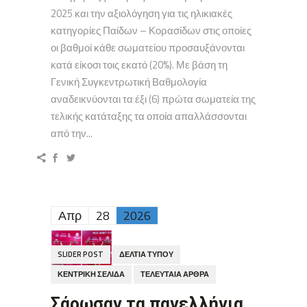
2025 και την αξιολόγηση για τις ηλικιακές
κατηγορίες Παίδων – Κορασίδων στις οποίες
οι βαθμοί κάθε σωματείου προσαυξάνονται
κατά είκοσι τοις εκατό (20%). Με βάση τη
Γενική Συγκεντρωτική Βαθμολογία
αναδεικνύονται τα έξι (6) πρώτα σωματεία της
τελικής κατάταξης τα οποία απαλλάσσονται
από την...
Απρ
28
2026
SLIDER POST
ΔΕΛΤΊΑ ΤΎΠΟΥ
ΚΕΝΤΡΙΚΉ ΣΕΛΊΔΑ
ΤΕΛΕΥΤΑΊΑ ΆΡΘΡΑ
Σάρωσαν τα πανελλήνια