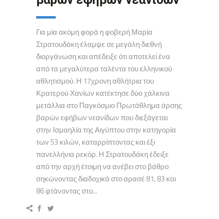
Για μία ακόμη φορά η φοβερή Μαρία
Στρατουδάκη έλαμψε σε μεγάλη διεθνή
διοργάνωση και απέδειξε ότι αποτελεί ένα
από τα μεγαλύτερα ταλέντα του ελληνικού
αθλητισμού. Η 17χρονη αθλήτρια του
Κρατερού Χανίων κατέκτησε δύο χάλκινα
μετάλλια στο Παγκόσμιο Πρωτάθλημα άρσης
βαρών εφήβων νεανίδων που διεξάγεται
στην Ισμαηλία της Αιγύπτου στην κατηγορία
των 53 κιλών, καταρρίπτοντας και έξι
πανελλήνια ρεκόρ. Η Στρατουδάκη έδειξε
από την αρχή έτοιμη να ανέβει στο βάθρο
σηκώνοντας διαδοχικά στο αρασέ 81, 83 και
86 φτάνοντας στο...