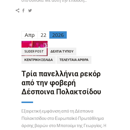
στο σύνολο. Με αυτή την επίδοση...
Απρ
22
2026
SLIDER POST
ΔΕΛΤΊΑ ΤΎΠΟΥ
ΚΕΝΤΡΙΚΉ ΣΕΛΊΔΑ
ΤΕΛΕΥΤΑΊΑ ΆΡΘΡΑ
Tρία πανελλήνια ρεκόρ
από την φοβερή
Δέσποινα Πολακτσίδου
Eξαιρετική εμφάνιση από τη Δέσποινα
Πολακτσίδου στο Ευρωπαϊκό Πρωτάθλημα
άρσης βαρών στο Μπατούμι της Γεωργίας. H