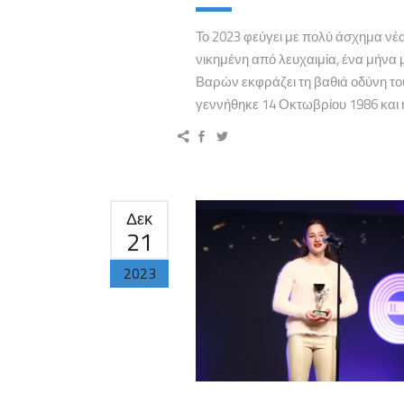
Το 2023 φεύγει με πολύ άσχημα νέα
νικημένη από λευχαιμία, ένα μήνα 
Βαρών εκφράζει τη βαθιά οδύνη το
γεννήθηκε 14 Οκτωβρίου 1986 και ή
Δεκ
21
2023