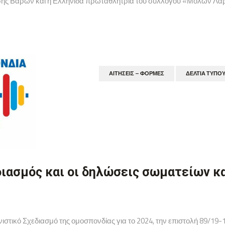
 Βαρών και η Ελληνίδα πρωταθλήτρια του συλλόγου «Μολών Λαβέ» μ
ΑΙΤΉΣΕΙΣ – ΦΌΡΜΕΣ
ΔΕΛΤΊΑ ΤΎΠΟ
ιασμός και οι δηλώσεις σωματείων κα
ιστικό Σχεδιασμό της ομοσπονδίας για το 2024, την επιστολή 89/19