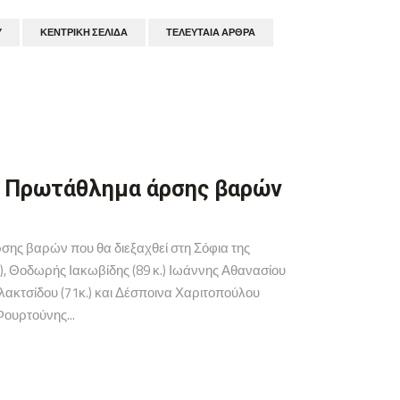
Υ
ΚΕΝΤΡΙΚΉ ΣΕΛΊΔΑ
ΤΕΛΕΥΤΑΊΑ ΆΡΘΡΑ
ό Πρωτάθλημα άρσης βαρών
ης βαρών που θα διεξαχθεί στη Σόφια της
), Θοδωρής Ιακωβίδης (89 κ.) Ιωάννης Αθανασίου
ολακτσίδου (71κ.) και Δέσποινα Χαριτοπούλου
Φουρτούνης...