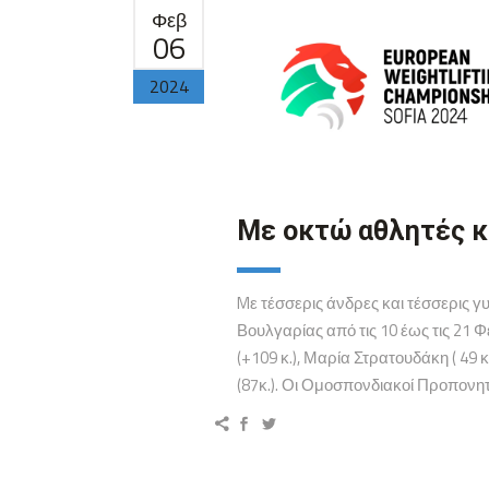
Φεβ
06
2024
Mε οκτώ αθλητές κ
Mε τέσσερις άνδρες και τέσσερις 
Βουλγαρίας από τις 10 έως τις 21 
(+109 κ.), Μαρία Στρατουδάκη ( 49 
(87κ.). Οι Ομοσπονδιακοί Προπονητ