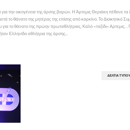
 για την οικογένεια της άρσης βαρών. Η Άρτεμις Θεριάκη πέθανε τα 
μετά το θάνατο της μητέρας της επίσης από καρκίνο. Το Διοικητικό 
υ για το θάνατο της πρώην πρωταθλήτριας. Καλό «ταξίδι» Αρτεμις… 
ταν Ελληνίδα αθλήτρια της άρσης...
ΔΕΛΤΊΑ ΤΎΠΟ