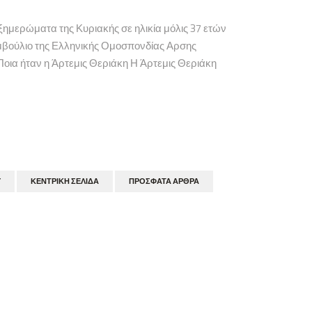
ξημερώματα της Κυριακής σε ηλικία μόλις 37 ετών
Συμβούλιο της Ελληνικής Ομοσπονδίας Αρσης
Ποια ήταν η Άρτεμις Θεριάκη Η Άρτεμις Θεριάκη
Υ
ΚΕΝΤΡΙΚΉ ΣΕΛΊΔΑ
ΠΡΌΣΦΑΤΑ ΆΡΘΡΑ