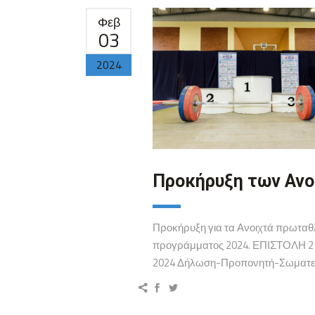
Φεβ
03
2024
Προκήρυξη των Αν
Προκήρυξη για τα Ανοιχτά πρωταθλ
προγράμματος 2024. ΕΠΙΣΤΟΛΗ
2024 Δήλωση-Προπονητή-Σωματείο