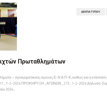
ΔΕΛΤΊΑ ΤΎΠΟΥ
οιχτών Πρωταθλημάτων
ήματα – προκριματικούς αγώνες Ε-Ν & Π-Κ, καθώς και η επιστολή σ
 211_1-2-2024 ΠΡΟΚΗΡΥΞΗ_ΑΓΩΝΩΝ_213_1-2-2024 Δήλωση-Συμ
υ 2024...