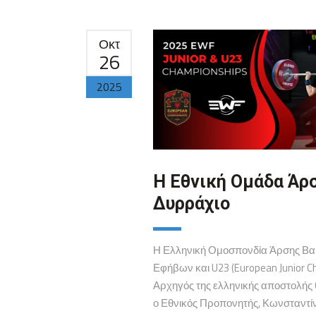
Οκτ
26
2025
Η Εθνική Ομάδα Άρ
Δυρράχιο
Η Ελληνική Ομοσπονδία Άρσης Βα
Εφήβων και U23 (European Junior 
Αρχηγός της ελληνικής αποστολής 
ο Εθνικός Προπονητής, Κωνσταντίν