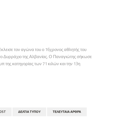
κλεισε τον αγώνα του ο 16χρονος αθλητής του
ο Δυρράχιο της Αλβανίας. Ο Παναγιώτης σήκωσε
ουπ της κατηγορίας των 71 κιλών και την 13η
POST
ΔΕΛΤΊΑ ΤΎΠΟΥ
ΤΕΛΕΥΤΑΊΑ ΆΡΘΡΑ