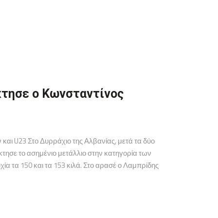
κτησε ο Κωνσταντίνος
αι U23 Στο Δυρράχιο της Αλβανίας, μετά τα δύο
τησε το ασημένιο μετάλλιο στην κατηγορία των
ία τα 150 και τα 153 κιλά. Στο αρασέ ο Λαμπρίδης