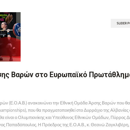
SLIDER 
σης Βαρών στο Ευρωπαϊκό Πρωτάθλημα
ρών (Ε.Ο.Α.Β.) ανακοινώνει την Εθνική Ομάδα Άρσης Βαρών που 
Championships), που θα πραγματοποιηθεί στο Δυρράχιο της Αλβανίας
θα είναι ο Ολυμπιονίκης και Υπεύθυνος Εθνικών Ομάδων, Πύρρος Δή
ος Παπαδόπουλος. Η Πρόεδρος της Ε.Ο.Α.Β., κ. Θεανώ Ζαγκλιβέρη,