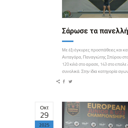
Σάρωσε τα πανελλή
Με έξι έγκυρες προσπάθειες και κ
Ανταγόρα, Παναγιώτης Σπύρου στ
120 κιλά στο αρασε, 143 στο επολε 
συνολικά. Στην ίδια κατηγορία αγω
Οκτ
29
2025