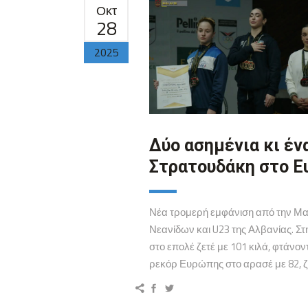
Οκτ
28
2025
Δύο ασημένια κι έν
Στρατουδάκη στο 
Νέα τρομερή εμφάνιση από την Μα
Νεανίδων και U23 της Αλβανίας. Στ
στο επολέ ζετέ με 101 κιλά, φτάνο
ρεκόρ Ευρώπης στο αρασέ με 82, ζετ