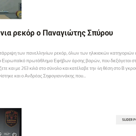
νια ρεκόρ ο Παναγιώτης Σπύρου
ατάρριψη των πανελληνίων ρεκόρ, όλων των ηλικιακών κατηγοριών έ
ο Ευρωπαϊκό πρωτάθλημα Εφήβων άρσης βαρών, που διεξάγεται στ
ζετε και με 263 κιλά στο σύνολο και κατέλαβε την 4η θέση στο Β γκρ
νίστηκε και ο Ανδρέας Σηφογιαννάκης που...
SLIDER 