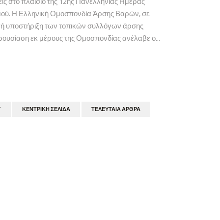
ις στο πλαίσιο της 12ης Πανελλήνιας Ημέρας
σμού. Η Ελληνική Ομοσπονδία Άρσης Βαρών, σε
γή υποστήριξη των τοπικών συλλόγων άρσης
αρουσίαση εκ μέρους της Ομοσπονδίας ανέλαβε ο...
T
ΚΕΝΤΡΙΚΉ ΣΕΛΊΔΑ
ΤΕΛΕΥΤΑΊΑ ΆΡΘΡΑ