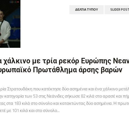
ΔΕΛΤΊΑ ΤΎΠΟΥ
SLIDER POS
α χάλκινο με τρία ρεκόρ Ευρώπης Νεα
Ευρωπαϊκό Πρωτάθλημα άρσης βαρών
ρία Στρατουδάκη που κατέκτησε δύο ασημένια και ένα χάλκινο με
ην κατηγορία των 53 στις Νεάνιδες σήκωσε 82 κιλά στο αρασέ και πή
ντας στα 183 κιλά στο σύνολο και κατακτώντας δύο ασημένια. Η πρω
έ με 101 κιλά και στο σύνολο...