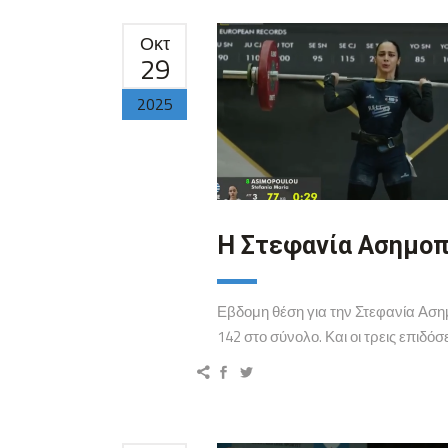
Οκτ
29
2025
Η Στεφανία Ασημοπ
Εβδομη θέση για την Στεφανία Αση
142 στο σύνολο. Και οι τρεις επιδόσ