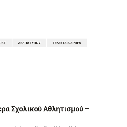
POST
ΔΕΛΤΊΑ ΤΎΠΟΥ
ΤΕΛΕΥΤΑΊΑ ΆΡΘΡΑ
έρα Σχολικού Αθλητισμού –