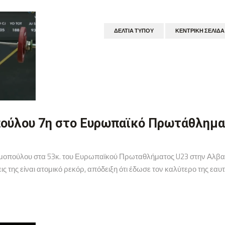
ΔΕΛΤΊΑ ΤΎΠΟΥ
ΚΕΝΤΡΙΚΉ ΣΕΛΊΔΑ
ούλου 7η στο Ευρωπαϊκό Πρωτάθλημα
μοπούλου στα 53κ. του Ευρωπαϊκού Πρωταθλήματος U23 στην Αλβανία
εις της είναι ατομικό ρεκόρ, απόδειξη ότι έδωσε τον καλύτερο της εαυτ