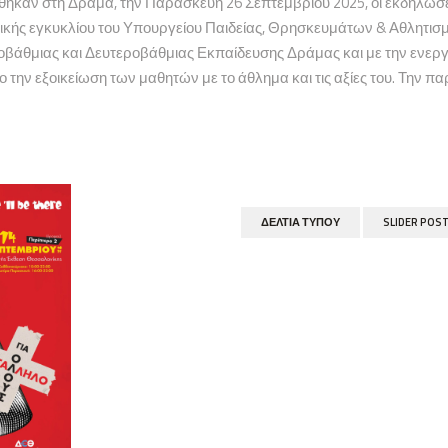
ηκαν στη Δράμα, την Παρασκευή 26 Σεπτεμβρίου 2025, οι εκδηλώσε
τικής εγκυκλίου του Υπουργείου Παιδείας, Θρησκευμάτων & Αθλητι
οβάθμιας και Δευτεροβάθμιας Εκπαίδευσης Δράμας και με την ενερ
 την εξοικείωση των μαθητών με το άθλημα και τις αξίες του. Την π
ΔΕΛΤΊΑ ΤΎΠΟΥ
SLIDER POS