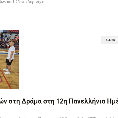
 και U23 στο Δυρράχιο...
SLIDER 
ών στη Δράμα στη 12η Πανελλήνια Ημ