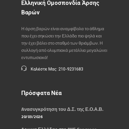
Ελληνική Ομοσπονδία Άρσης
Βαρών
Η άρση βαρών είναι αναμφίβολα το άθλημα
που έχει σηκώσει την Ελλάδα πιο ψηλά και
την έχει βάλει στο σταθμό των θριάμβων. Η
συλλογή από ολυμπιακά μετάλλια μεγαλώνει
εντυπωσιακά!
Καλέστε Μας: 210-9231683
Πρόσφατα Νέα
Aνασυγκρότηση του Δ.Σ. της Ε.Ο.Α.Β.
20/03/2026