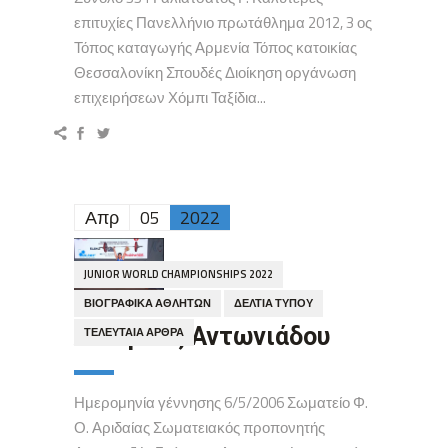
επιτυχίες Πανελλήνιο πρωτάθλημα 2012, 3 ος
Τόπος καταγωγής Αρμενία Τόπος κατοικίας
Θεσσαλονίκη Σπουδές Διοίκηση οργάνωση
επιχειρήσεων Χόμπι Ταξίδια...
Απρ
05
2022
JUNIOR WORLD CHAMPIONSHIPS 2022
ΒΙΟΓΡΑΦΙΚΆ ΑΘΛΗΤΏΝ
ΔΕΛΤΊΑ ΤΎΠΟΥ
Αλκηστις Αντωνιάδου
ΤΕΛΕΥΤΑΊΑ ΆΡΘΡΑ
Ημερομηνία γέννησης 6/5/2006 Σωματείο Φ.
Ο. Αριδαίας Σωματειακός προπονητής