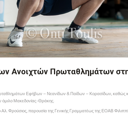
 των Ανοιχτών Πρωταθλημάτων στ
πρωταθλημάτων Εφήβων – Νεανίδων & Παίδων – Κορασίδων, καθώς 
ν όμιλο Μακεδονίας-Θράκης.
ο Αλ. Φρούσιος, παρουσία της Γενικής Γραμματέως της ΕΟΑΒ Φιλιππί