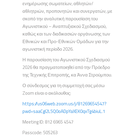
ενημέρωσης σωματείων, αθλητών/
αθλητριών, προπονητών και συνεργατών, με
σκοπό την αναλυτική παρουσίαση του
Αγωνιστικού – Αναπτυξιακού Σχεδιασμού,
καθώς και των διαδικασιών οργάνωσης των
Εθνικών και Προ-Εθνικών Ομάδων για την
αγωνιστική περίοδο 2026.
Η παρουσίαση του Αγωνιστικού Σχεδιασμού
2026 θα πραγματοποιηθεί από την Πρόεδρο
της Τεχνικής Επιτροπής, κα Άννα Στρούμπου.
Ο σύνδεσμος για τη συμμετοχή σας μέσω
Zoom είναι ο ακόλουθος:
https://us06web.zoom.us/j/81269654547?
pwd=saaCgI2L5Q0oADpYaXEK0qxTg4biuL.1
Meeting ID: 812 6965 4547
Passcode: 505263