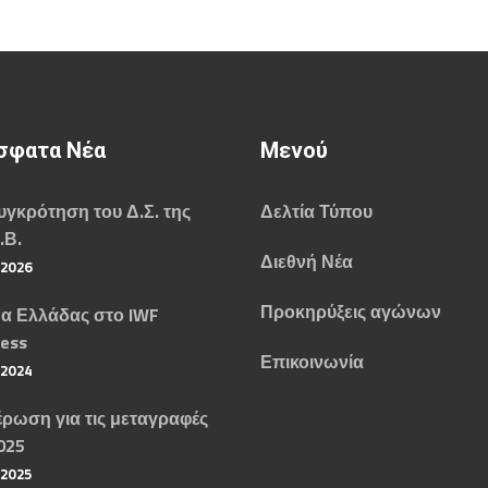
σφατα Νέα
Μενού
γκρότηση του Δ.Σ. της
Δελτία Τύπου
.Β.
Διεθνή Νέα
/2026
Προκηρύξεις αγώνων
α Ελλάδας στο IWF
ess
Επικοινωνία
/2024
ρωση για τις μεταγραφές
025
/2025