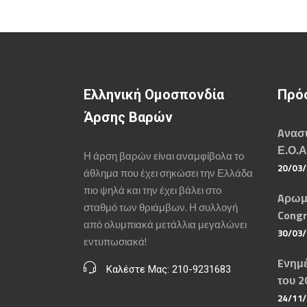
Ελληνική Ομοσπονδία
Πρό
Άρσης Βαρών
Aνασυ
Ε.Ο.Α
Η άρση βαρών είναι αναμφίβολα το
20/03
άθλημα που έχει σηκώσει την Ελλάδα
πιο ψηλά και την έχει βάλει στο
Aρωμ
σταθμό των θριάμβων. Η συλλογή
Congr
από ολυμπιακά μετάλλια μεγαλώνει
30/03
εντυπωσιακά!
Eνημέ
Καλέστε Μας: 210-9231683
του 2
24/11