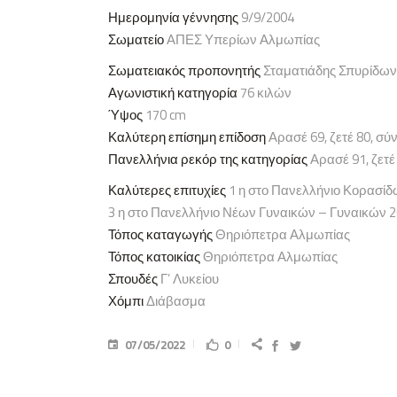
Ημερομηνία γέννησης
9/9/2004
Σωματείο
ΑΠΕΣ Υπερίων Αλμωπίας
Σωματειακός προπονητής
Σταματιάδης Σπυρίδων
Αγωνιστική κατηγορία
76 κιλών
Ύψος
170 cm
Καλύτερη επίσημη επίδοση
Αρασέ 69, ζετέ 80, σύ
Πανελλήνια ρεκόρ της κατηγορίας
Αρασέ 91, ζετέ
Καλύτερες επιτυχίες
1 η στο Πανελλήνιο Κορασίδ
3 η στο Πανελλήνιο Νέων Γυναικών – Γυναικών 
Τόπος καταγωγής
Θηριόπετρα Αλμωπίας
Τόπος κατοικίας
Θηριόπετρα Αλμωπίας
Σπουδές
Γ’ Λυκείου
Χόμπι
Διάβασμα
07/05/2022
0