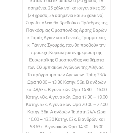
κατακτήσει 63 μετάλλια (20 χρυσά, 18
ασημένια, 25 χάλκινα) και οι γυναίκες 99
(29 χρυσά, 34 ασημένια και 36 χάλκινα).
Στην Αττάλεια θα βρεθούν ο Πρόεδρος της
Παγκόσμιας Ομοσπονδίας Αρσης Βαρών
κ.Ταμάς Αγιάν και ο Γενικός Γραμματέας
κ. Γιάννης Σγουρός, που θα προβούν την
προσεχή Κυριακή σε ενημέρωση της
Ευρωπαϊκής Ομοσπονδίας για θέματα
των Ολυμπιακών Αγώνων της Αθήνας.
Το πρόγραμμα των Αγώνων: Τρίτη 23/4
Ωρα 10.00 – 13.30 Κατηγ. 56κ. Β ανδρών
και 48,53κ. Β γυναικών Ωρα 14.30 – 16.00
Κατηγ. 48κ. Α γυναικών Ωρα 17.30 – 19.00
Κατηγ. 53κ. Α γυναικών Ωρα 20.00 – 22.00
Κατηγ. 56κ. Α ανδρών Τετάρτη 24/4 Ωρα
10.00 – 13.30 Κατηγ. 62κ. Β ανδρών και
58,63κ. Β γυναικών Ωρα 14.30 – 16.00