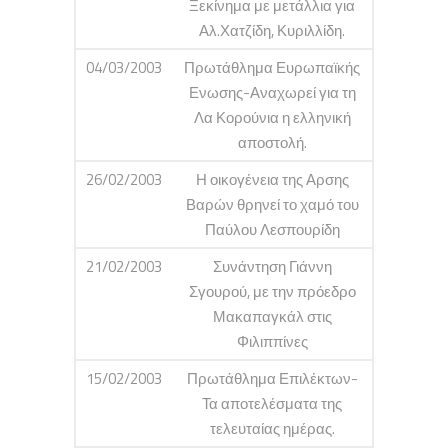
Ξεκίνημα με μετάλλια για
Αλ.Χατζίδη, Κυριλλίδη.
04/03/2003
Πρωτάθλημα Ευρωπαϊκής
Ενωσης-Αναχωρεί για τη
Λα Κορούνια η ελληνική
αποστολή.
26/02/2003
Η οικογένεια της Αρσης
Βαρών θρηνεί το χαμό του
Παύλου Λεσπουρίδη
21/02/2003
Συνάντηση Γιάννη
Σγουρού, με την πρόεδρο
Μακαπαγκάλ στις
Φιλιππίνες
15/02/2003
Πρωτάθλημα Επιλέκτων-
Τα αποτελέσματα της
τελευταίας ημέρας.