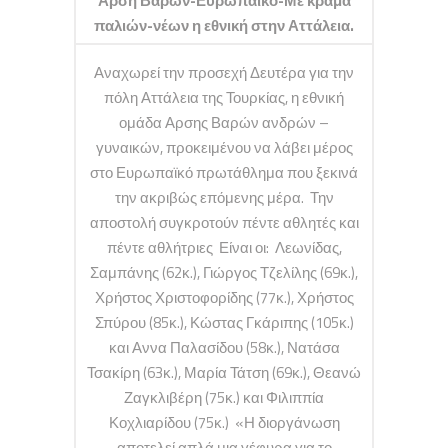
Αρση Βαρών-Ευρωπαϊκό-Με κράμα
παλιών-νέων η εθνική στην Αττάλεια.
Αναχωρεί την προσεχή Δευτέρα για την
πόλη Αττάλεια της Τουρκίας, η εθνική
ομάδα Αρσης Βαρών ανδρών –
γυναικών, προκειμένου να λάβει μέρος
στο Ευρωπαϊκό πρωτάθλημα που ξεκινά
την ακριβώς επόμενης μέρα. Την
αποστολή συγκροτούν πέντε αθλητές και
πέντε αθλήτριες Είναι οι: Λεωνίδας,
Σαμπάνης (62κ.), Γιώργος Τζελίλης (69κ.),
Χρήστος Χριστοφορίδης (77κ.), Χρήστος
Σπύρου (85κ.), Κώστας Γκάριπης (105κ.)
και Αννα Παλασίδου (58κ.), Νατάσα
Τσακίρη (63κ.), Μαρία Τάτση (69κ.), Θεανώ
Ζαγκλιβέρη (75κ.) και Φιλιππία
Κοχλιαρίδου (75κ.) «Η διοργάνωση
αποτελεί απλά μια γέφυρα για το