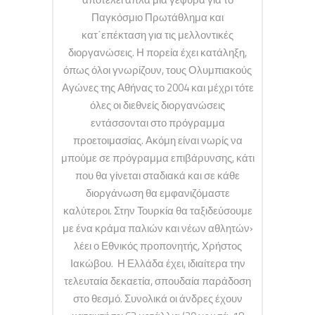
Παγκόσμιο Πρωτάθλημα και
κατ΄επέκταση για τις μελλοντικές
διοργανώσεις. Η πορεία έχει κατάληξη,
όπως όλοι γνωρίζουν, τους Ολυμπιακούς
Αγώνες της Αθήνας το 2004 και μέχρι τότε
όλες οι διεθνείς διοργανώσεις
εντάσσονται στο πρόγραμμα
προετοιμασίας. Ακόμη είναι νωρίς να
μπούμε σε πρόγραμμα επιβάρυνσης, κάτι
που θα γίνεται σταδιακά και σε κάθε
διοργάνωση θα εμφανιζόμαστε
καλύτεροι. Στην Τουρκία θα ταξιδεύσουμε
με ένα κράμα παλιών και νέων αθλητών›
λέει ο Εθνικός προπονητής, Χρήστος
Ιακώβου. Η Ελλάδα έχει, ιδιαίτερα την
τελευταία δεκαετία, σπουδαία παράδοση
στο θεσμό. Συνολικά οι άνδρες έχουν