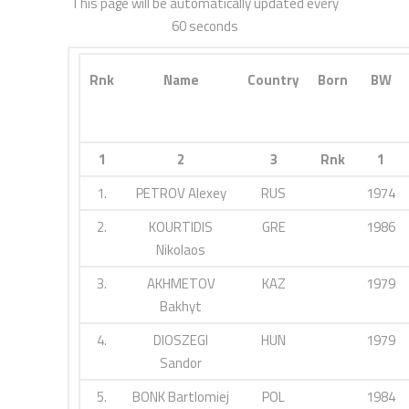
This page will be automatically updated every
60 seconds
Rnk
Name
Country
Born
BW
1
2
3
Rnk
1
1.
PETROV Alexey
RUS
1974
2.
KOURTIDIS
GRE
1986
Nikolaos
3.
AKHMETOV
KAZ
1979
Bakhyt
4.
DIOSZEGI
HUN
1979
Sandor
5.
BONK Bartlomiej
POL
1984