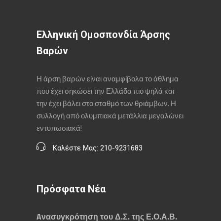
Ελληνική Ομοσπονδία Άρσης
Βαρών
Η άρση βαρών είναι αναμφίβολα το άθλημα
που έχει σηκώσει την Ελλάδα πιο ψηλά και
την έχει βάλει στο σταθμό των θριάμβων. Η
συλλογή από ολυμπιακά μετάλλια μεγαλώνει
εντυπωσιακά!
Καλέστε Μας: 210-9231683
Πρόσφατα Νέα
Aνασυγκρότηση του Δ.Σ. της Ε.Ο.Α.Β.