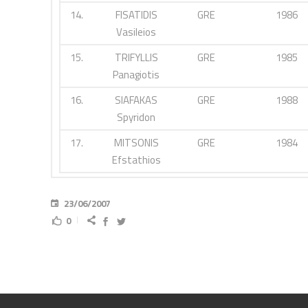
14.
FISATIDIS
GRE
1986
Vasileios
15.
TRIFYLLIS
GRE
1985
Panagiotis
16.
SIAFAKAS
GRE
1988
Spyridon
17.
MITSONIS
GRE
1984
Efstathios
23/06/2007
0