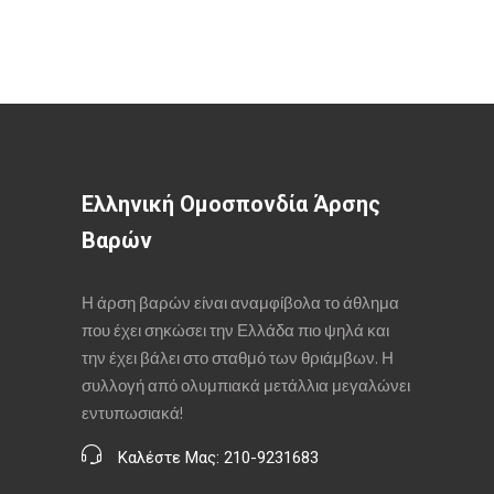
Ελληνική Ομοσπονδία Άρσης
Βαρών
Η άρση βαρών είναι αναμφίβολα το άθλημα
που έχει σηκώσει την Ελλάδα πιο ψηλά και
την έχει βάλει στο σταθμό των θριάμβων. Η
συλλογή από ολυμπιακά μετάλλια μεγαλώνει
εντυπωσιακά!
Καλέστε Μας: 210-9231683