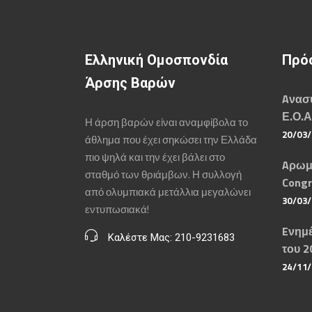
Ελληνική Ομοσπονδία
Πρό
Άρσης Βαρών
Aνασυ
Ε.Ο.Α
Η άρση βαρών είναι αναμφίβολα το
20/03
άθλημα που έχει σηκώσει την Ελλάδα
πιο ψηλά και την έχει βάλει στο
Aρωμ
σταθμό των θριάμβων. Η συλλογή
Congr
από ολυμπιακά μετάλλια μεγαλώνει
30/03
εντυπωσιακά!
Eνημέ
Καλέστε Μας: 210-9231683
του 2
24/11