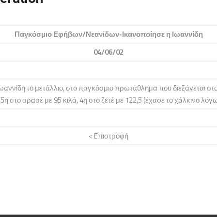
Παγκόσμιο Εφήβων/Νεανίδων-Ικανοποίησε η Ιωαννίδη
04/06/02
αννίδη το μετάλλιο, στο παγκόσμιο πρωτάθλημα που διεξάγεται στο 
 στο αρασέ με 95 κιλά, 4η στο ζετέ με 122,5 (έχασε το χάλκινο λόγω
< Eπιστροφή