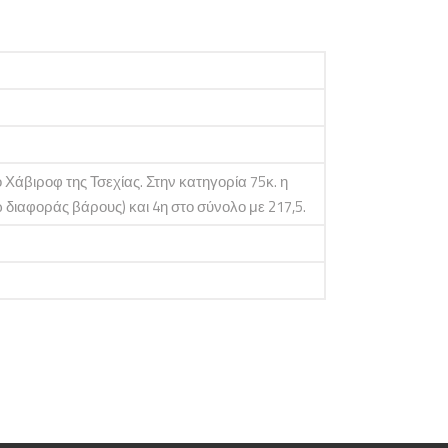
Χάβιροφ της Τσεχίας. Στην κατηγορία 75κ. η
 διαφοράς βάρους) και 4η στο σύνολο με 217,5.