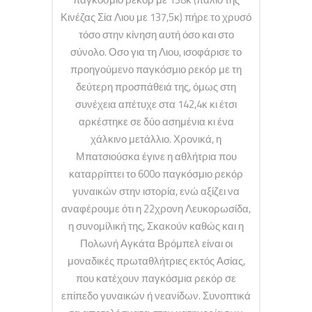
Κινέζας Σία Λιου με 137,5κ) πήρε το χρυσό
τόσο στην κίνηση αυτή όσο και στο
σύνολο. Οσο για τη Λιου, ισοφάρισε το
προηγούμενο παγκόσμιο ρεκόρ με τη
δεύτερη προσπάθειά της, όμως στη
συνέχεια απέτυχε στα 142,4κ κι έτσι
αρκέστηκε σε δύο ασημένια κι ένα
χάλκινο μετάλλιο. Χρονικά, η
Μπατσιούσκα έγινε η αθλήτρια που
καταρρίπτει το 600ο παγκόσμιο ρεκόρ
γυναικών στην ιστορία, ενώ αξίζει να
αναφέρουμε ότι η 22χρονη Λευκορωσίδα,
η συνομίλική της, Σκακούν καθώς και η
Πολωνή Αγκάτα Βρόμπελ είναι οι
μοναδικές πρωταθλήτριες εκτός Ασίας,
που κατέχουν παγκόσμια ρεκόρ σε
επίπεδο γυναικών ή νεανίδων. Συνοπτικά