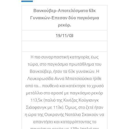
Βανκούβερ-Αποτελέσματα 63κ
Γυναικών-Επεσαν δύο παγκόσμια
ρεκόρ.
19/11/03
H πιο συναρπαστική κατηγορία, έως
τώρα, στο παγκόσμιο πρωτάθλημα του
Βανκούβερ, ήταν τα 63κ γυναικών. Η
Λευκορωσίδα Αννα Μπατσιούσκα ήλθε
από το… πουθενά και κατέκτησε το χρυσό
μετάλλιο στο αρασέ με παγκόσμιο ρεκόρ
113,5κ (παλιό της Κινέζας Κούγιανγκ
Σιάοφανγκ με 113κ). Όμως, στο ζετέ ήταν
η ώρα της Ουκρανής Νατάλια Σκακούν να
απαντήσει και καταρρίπτοντας το
παγκόσμιο ρεκόρ με 138κ (παλιό της