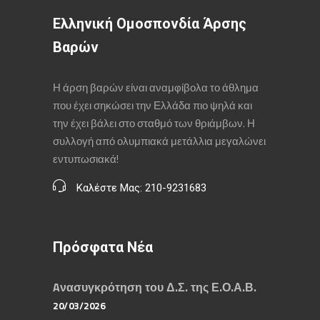
Ελληνική Ομοσπονδία Άρσης
Βαρών
Η άρση βαρών είναι αναμφίβολα το άθλημα
που έχει σηκώσει την Ελλάδα πιο ψηλά και
την έχει βάλει στο σταθμό των θριάμβων. Η
συλλογή από ολυμπιακά μετάλλια μεγαλώνει
εντυπωσιακά!
Καλέστε Μας: 210-9231683
Πρόσφατα Νέα
Aνασυγκρότηση του Δ.Σ. της Ε.Ο.Α.Β.
20/03/2026