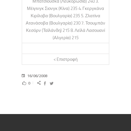
Μπατσιούσκα (Λευκορωσία) 240 3.
Μέιγινγκ Σιονγκ (Κίνα) 235 4. Γκεργκάνα
Κιρίλοβα (Βουλγαρία) 235 5. Ζλατίνα
Ατανάσοβα (Βουλγαρία) 230 7. Τσουμπάν
Κεσόρν (Ταϊλάνδη) 215 8. Λεϊλά Λασουανί
(Αλγερία) 215
< Eπιστροφή
16/06/2008
0