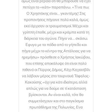
όμως είναι βέβαιο ότι θα μπορούσε να έχει
πετύχει το «κάτι» παραπάνω. «Τί να πω;
Ο Χρηστάκης είναι… γκαντέμης! Στις
προπονήσεις πήγαινε πολύ καλά, όμως
εκεί άρχισαν οι τραυματισμοί. Μέχρι και
γρίππη έπαθε, μέχρι και κράμπα κατά τη
διάρκεια του αγώνα. Πήγα να… σκάσω.
Εφυγα με τα πόδια από το γήπεδο και
πήγα μέχρι το κέντρο της Αττάλειας για να
ηρεμήσω» πρόσθεσε ο Χρήστος Ιακώβου,
που επίσης αποκάλυψε ότι είναι πολύ
πιθανό οι Πύρρος Δήμας, Κάχι Καχιασβίλι
να λάβουν μέρος στο τουρνουά Τόφαλος-
Κακούσης «όχι για κάτι ιδιαίτερο, αλλά
απλώς για να δούμε σε τί κατάσταση
βρίσκονται. Αν είναι καλά, τότε θα
συμμετάσχουν και στο παγκόσμιο
πρωτάθλημα της Πολωνίας. Ενα