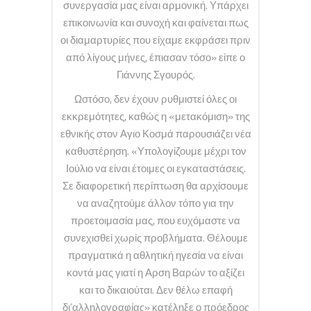
συνεργασία μας είναι αρμονική. Υπάρχει
επικοινωνία και συνοχή και φαίνεται πως
οι διαμαρτυρίες που είχαμε εκφράσει πριν
από λίγους μήνες, έπιασαν τόσο» είπε ο
Γιάννης Σγουρός.
Ωστόσο, δεν έχουν ρυθμιστεί όλες οι
εκκρεμότητες, καθώς η «μετακόμιση» της
εθνικής στον Αγιο Κοσμά παρουσιάζει νέα
καθυστέρηση. «Υπολογίζουμε μέχρι τον
Ιούλιο να είναι έτοιμες οι εγκαταστάσεις.
Σε διαφορετική περίπτωση θα αρχίσουμε
να αναζητούμε άλλον τόπο για την
προετοιμασία μας, που ευχόμαστε να
συνεχισθεί χωρίς προβλήματα. Θέλουμε
πραγματικά η αθλητική ηγεσία να είναι
κοντά μας γιατί η Αρση Βαρών το αξίζει
και το δικαιούται. Δεν θέλω επαφή
δι’αλληλογραφίας» κατέληξε ο πρόεδρος