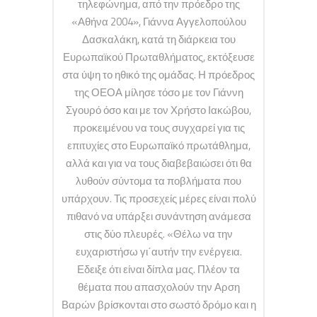
τηλεφώνημα, από την πρόεδρο της
«Αθήνα 2004», Γιάννα Αγγελοπούλου
Δασκαλάκη, κατά τη διάρκεια του
Ευρωπαϊκού Πρωταθλήματος, εκτόξευσε
στα ύψη το ηθικό της ομάδας. Η πρόεδρος
της ΟΕΟΑ μίλησε τόσο με τον Γιάννη
Σγουρό όσο και με τον Χρήστο Ιακώβου,
προκειμένου να τους συγχαρεί για τις
επιτυχίες στο Ευρωπαϊκό πρωτάθλημα,
αλλά και για να τους διαβεβαιώσει ότι θα
λυθούν σύντομα τα ποβλήματα που
υπάρχουν. Τις προσεχείς μέρες είναι πολύ
πιθανό να υπάρξει συνάντηση ανάμεσα
στις δύο πλευρές. «Θέλω να την
ευχαριστήσω γι΄αυτήν την ενέργεια.
Εδειξε ότι είναι δίπλα μας. Πλέον τα
θέματα που απασχολούν την Αρση
Βαρών βρίσκονται στο σωστό δρόμο και η