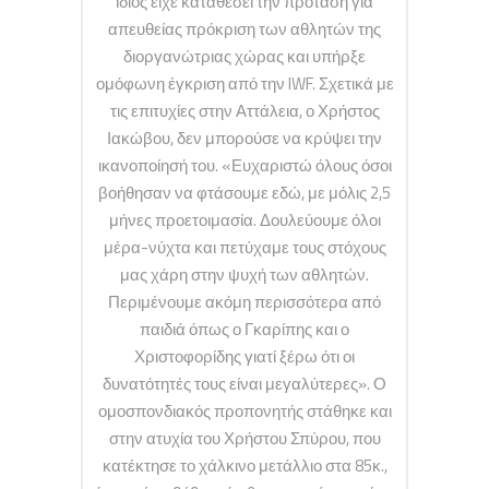
ίδιος είχε καταθέσει την πρόταση για
απευθείας πρόκριση των αθλητών της
διοργανώτριας χώρας και υπήρξε
ομόφωνη έγκριση από την IWF. Σχετικά με
τις επιτυχίες στην Αττάλεια, ο Χρήστος
Ιακώβου, δεν μπορούσε να κρύψει την
ικανοποίησή του. «Ευχαριστώ όλους όσοι
βοήθησαν να φτάσουμε εδώ, με μόλις 2,5
μήνες προετοιμασία. Δουλεύουμε όλοι
μέρα-νύχτα και πετύχαμε τους στόχους
μας χάρη στην ψυχή των αθλητών.
Περιμένουμε ακόμη περισσότερα από
παιδιά όπως ο Γκαρίπης και ο
Χριστοφορίδης γιατί ξέρω ότι οι
δυνατότητές τους είναι μεγαλύτερες». Ο
ομοσπονδιακός προπονητής στάθηκε και
στην ατυχία του Χρήστου Σπύρου, που
κατέκτησε το χάλκινο μετάλλιο στα 85κ.,