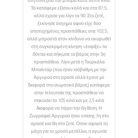
στη συνέχεια την μπάρα κατά πέντε κιλά.
Τα κατάφερε εξίσου καλά και στα 87.5,
αλλά έχασε για λίγο τα 90. Στο ζετέ,
ξεκίνησε άσχημα αφού είχε δύο
αποτυχημένες προσπάθειες στα 102.5,
αλλά μπροστά στον κίνδυνο να ακυρωθεί
στη συγκεκριμένη κίνηση «έσφιξε» τα
δόντια και σήκωσε το βάρος στην 3η
προσπάθεια. Λίγο μετά η Τουρκάλα
Μπαϊντάρ (που ήταν ισόβαθμη με την
Αργυρού στο αρασέ αλλά έχανε με
διαφορά στο σωματικό βάρος) κατάφερε
στην τελευταία της προσπάθεια να
σηκώσει τα 105 κιλά και με 2.5 κιλά
διαφορά να πάρει την 6η θέση. Η
Ζωγραφιά Αργυρού ήταν επίσης 7η στο
αρασέ και 8η στο ζετέ. Οσον αφορά τη
μάχη για το χρυσό μετάλλιο, η αγωνία