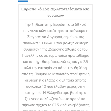
Ευρωπαϊκό Σόφιας-Αποτελέσματα 69κ.
γυναικών
Την 7η θέση στην Ευρώπη στα 69 κιλά
των γυναικών κατέκτησε το απόγευμα η
Ζωγραφίνα Αργυρού, σηκώνοντας
συνολικά 190 κιλά. Ηταν μόλις η δεύτερη
συμμετοχή της 25χρονης αθλήτριας του
Πανελληνίου σε ευρωπαϊκό πρωτάθλημα
και τα πήγε θαυμάσια, ενώ έχασε για 2.5
κιλά την ευκαιρία να πάρει την 6η θέση
από την Τουρκάλα Μπαϊντάρ αφού ήταν η
δεύτερη πιο ελαφριά αθλήτρια από τις
συνολικά 10 που έλαβαν μέρος στην
κατηγορία. Η Ελληνίδα αρσιβαρίστρια
ξεκίνησε πολύ «ζεστά» στο αρασέ και
σήκωσε αρχικά τα 82.5 κιλά, ανεβάζοντας