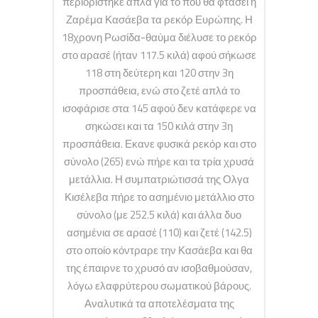
περιορίστηκε απλά για το που θα φτάσει η
Ζαρέμα Κασάεβα τα ρεκόρ Ευρώπης. Η
18χρονη Ρωσίδα-θαύμα διέλυσε το ρεκόρ
στο αρασέ (ήταν 117.5 κιλά) αφού σήκωσε
118 στη δεύτερη και 120 στην 3η
προσπάθεια, ενώ στο ζετέ απλά το
ισοφάρισε στα 145 αφού δεν κατάφερε να
σηκώσει και τα 150 κιλά στην 3η
προσπάθεια. Εκανε φυσικά ρεκόρ και στο
σύνολο (265) ενώ πήρε και τα τρία χρυσά
μετάλλια. Η συμπατριώτισσά της Ολγα
Κισέλεβα πήρε το ασημένιο μετάλλιο στο
σύνολο (με 252.5 κιλά) και άλλα δυο
ασημένια σε αρασέ (110) και ζετέ (142.5)
στο οποίο κόντραρε την Κασάεβα και θα
της έπαιρνε το χρυσό αν ισοβαθμούσαν,
λόγω ελαφρύτερου σωματικού βάρους.
Αναλυτικά τα αποτελέσματα της