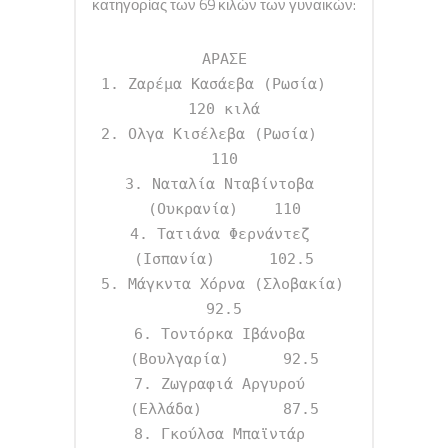
κατηγορίας των 69 κιλών των γυναικών:
ΑΡΑΣΕ

1. Ζαρέμα Κασάεβα (Ρωσία)           
120 κιλά

2. Ολγα Κισέλεβα (Ρωσία)            
110

3. Ναταλία Νταβίντοβα 
(Ουκρανία)    110

4. Τατιάνα Φερνάντεζ 
(Ισπανία)      102.5

5. Μάγκντα Χόρνα (Σλοβακία)          
92.5

6. Τοντόρκα Ιβάνοβα 
(Βουλγαρία)      92.5

7. Ζωγραφιά Αργυρού 
(Ελλάδα)         87.5

8. Γκούλσα Μπαϊντάρ 