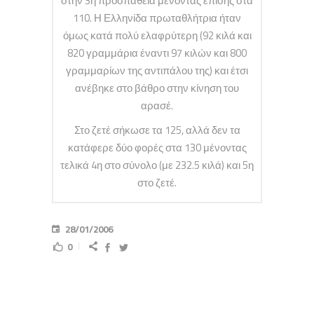
στην 3η προσπάθεια μένοντας επίσης στα
110. Η Ελληνίδα πρωταθλήτρια ήταν
όμως κατά πολύ ελαφρύτερη (92 κιλά και
820 γραμμάρια έναντι 97 κιλών και 800
γραμμαρίων της αντιπάλου της) και έτσι
ανέβηκε στο βάθρο στην κίνηση του
αρασέ.
Στο ζετέ σήκωσε τα 125, αλλά δεν τα
κατάφερε δύο φορές στα 130 μένοντας
τελικά 4η στο σύνολο (με 232.5 κιλά) και 5η
στο ζετέ.
28/01/2006
0