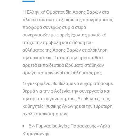
Η Ελληνική Ομοσπονδία Άρσης Βαρών στο
πλαίσιο του αναπτυξιακού της προγράμματος
προχωρά συνεχώς σε μια σειρά
συνεργασιών με φορείς έχοντας μοναδικό
στόχο την προβολή και διάδοση του
αθλήματος της Άρσης Βαρών σε ολόκληρη
την επικράτεια. Σε αυτή την προσπάθεια
αρκετά εκπαιδευτικά ιδρύματα στάθηκαν
αρωγοί και κοινωνοί του αθλήματός μας.
Συγκεκριμένα, θα θέλαμε να ευχαριστήσουμε
θερμά για την φιλοξενία, την συνεργασία και
την άριστη οργάνωση, τους Διευθυντές, τους
καθηγητές Φυσικής Αγωγής και την ευρύτερη
σχολική κοινότητα των:
5
Γυμνασίου Αγίας Παρασκευής «Λέλα
ου
Καραγιάννη»